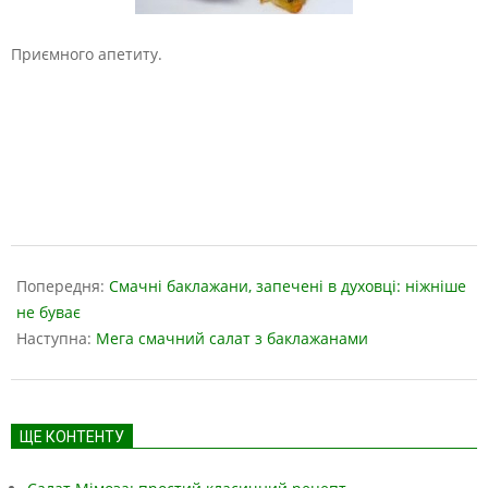
Приємного апетиту.
2019-
05-
Попередня:
Смачні баклажани, запечені в духовці: ніжніше
17
не буває
Наступна:
Мега смачний салат з баклажанами
ЩЕ КОНТЕНТУ