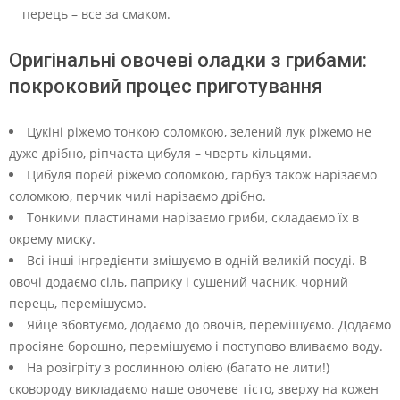
перець – все за смаком.
Оригінальні овочеві оладки з грибами:
покроковий процес приготування
Цукіні ріжемо тонкою соломкою, зелений лук ріжемо не
дуже дрібно, ріпчаста цибуля – чверть кільцями.
Цибуля порей ріжемо соломкою, гарбуз також нарізаємо
соломкою, перчик чилі нарізаємо дрібно.
Тонкими пластинами нарізаємо гриби, складаємо їх в
окрему миску.
Всі інші інгредієнти змішуємо в одній великій посуді. В
овочі додаємо сіль, паприку і сушений часник, чорний
перець, перемішуємо.
Яйце збовтуємо, додаємо до овочів, перемішуємо. Додаємо
просіяне борошно, перемішуємо і поступово вливаємо воду.
На розігріту з рослинною олією (багато не лити!)
сковороду викладаємо наше овочеве тісто, зверху на кожен