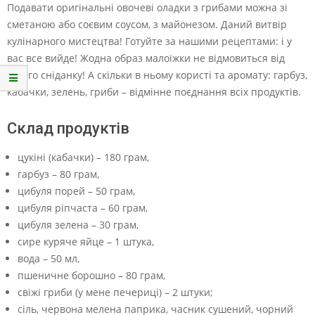
Подавати оригінальні овочеві оладки з грибами можна зі
сметаною або соєвим соусом, з майонезом. Даний витвір
кулінарного мистецтва! Готуйте за нашими рецептами: і у
вас все вийде! Жодна образ малоїжки не відмовиться від
такого сніданку! А скільки в ньому користі та аромату: гарбуз,
кабачки, зелень, гриби – відмінне поєднання всіх продуктів.
Склад продуктів
цукіні (кабачки) – 180 грам,
гарбуз – 80 грам,
цибуля порей – 50 грам,
цибуля ріпчаста – 60 грам,
цибуля зелена – 30 грам,
сире куряче яйце – 1 штука,
вода – 50 мл,
пшеничне борошно – 80 грам,
свіжі гриби (у мене печериці) – 2 штуки;
сіль, червона мелена паприка, часник сушений, чорний