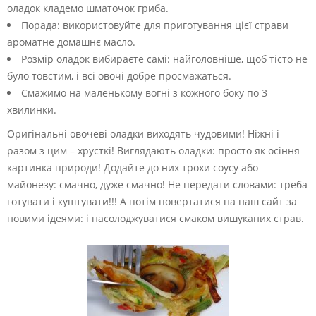
оладок кладемо шматочок гриба.
Порада: використовуйте для приготування цієї страви
ароматне домашнє масло.
Розмір оладок вибираєте самі: найголовніше, щоб тісто не
було товстим, і всі овочі добре просмажаться.
Смажимо на маленькому вогні з кожного боку по 3
хвилинки.
Оригінальні овочеві оладки виходять чудовими! Ніжні і
разом з цим – хрусткі! Виглядають оладки: просто як осіння
картинка природи! Додайте до них трохи соусу або
майонезу: смачно, дуже смачно! Не передати словами: треба
готувати і куштувати!!! А потім повертатися на наш сайт за
новими ідеями: і насолоджуватися смаком вишуканих страв.