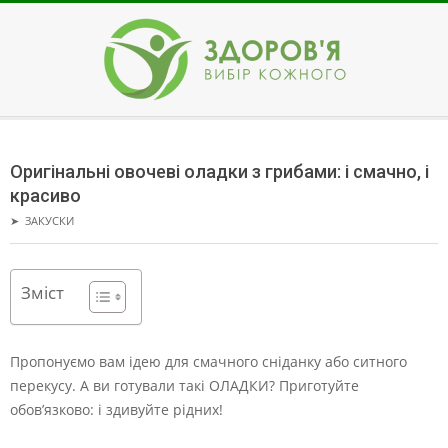
Skip
to
content
ЗДОРОВ'Я
Secondary
Navigation
Оригінальні овочеві оладки з грибами: і смачно, і
Menu
красиво
➤
ЗАКУСКИ
Зміст
Пропонуємо вам ідею для смачного сніданку або ситного
перекусу. А ви готували такі ОЛАДКИ? Приготуйте
обов’язково: і здивуйте рідних!