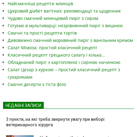
Найсмачніші рецепти млинців
Цукровий діабет вагітних: рекомендації та щоденник
Чудово смачний млинцевий пиріг з сиром
Готуємо в мультиварці: незрівнянний пиріг з вишнею
Смачні та прості рецепти тортів
Дивовижно смачний морквяний пиріг з ванільним кремом
Салат Мімоза: простий класичний рецепт
Класичний рецепт грецького салату і кілька…
Обладнаний пиріг з картопляної і сирною начинкою
Салат Цезар з куркою – простий класичний рецепт з
сухариками
Смачні десерти з тіста філо
НЕДАВНІ ЗАПИСИ
3 пункти, на які треба звернути увагу при виборі
ветеринарного хірурга