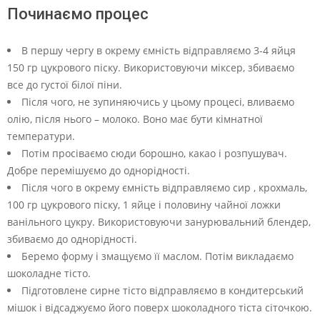
Починаємо процес
В першу чергу в окрему ємність відправляємо 3-4 яйця
150 гр цукрового піску. Використовуючи міксер, збиваємо
все до густої білої піни.
Після чого, не зупиняючись у цьому процесі, вливаємо
олію, після нього – молоко. Воно має бути кімнатної
температури.
Потім просіваємо сюди борошно, какао і розпушувач.
Добре перемішуємо до однорідності.
Після чого в окрему ємність відправляємо сир , крохмаль,
100 гр цукрового піску, 1 яйце і половину чайної ложки
ванільного цукру. Використовуючи занурювальний блендер,
збиваємо до однорідності.
Беремо форму і змащуємо її маслом. Потім викладаємо
шоколадне тісто.
Підготовлене сирне тісто відправляємо в кондитерський
мішок і відсаджуємо його поверх шоколадного тіста сіточкою.