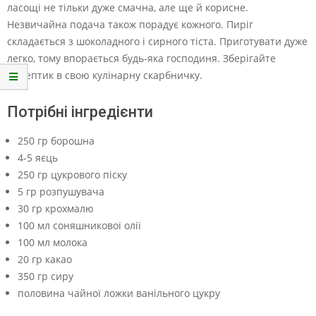
ласощі не тільки дуже смачна, але ще й корисне.
Незвичайна подача також порадує кожного. Пиріг
складається з шоколадного і сирного тіста. Приготувати дуже
легко, тому впорається будь-яка господиня. Зберігайте
рецептик в свою кулінарну скарбничку.
Потрібні інгредієнти
250 гр борошна
4-5 яєць
250 гр цукрового піску
5 гр розпушувача
30 гр крохмалю
100 мл соняшникової олії
100 мл молока
20 гр какао
350 гр сиру
половина чайної ложки ванільного цукру