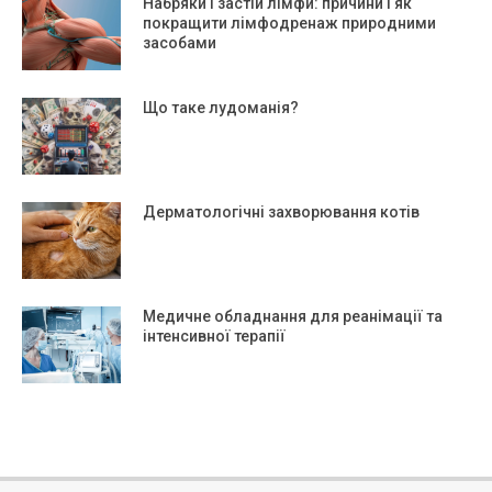
Набряки і застій лімфи: причини і як
покращити лімфодренаж природними
засобами
Що таке лудоманія?
Дерматологічні захворювання котів
Медичне обладнання для реанімації та
інтенсивної терапії