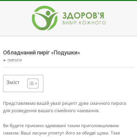
Skip
to
content
ЗДОРОВ'Я
Secondary
Navigation
Обладнаний пиріг «Подушки»
Menu
➤
ПИРОГИ
Зміст
Представляємо вашій увазі рецепт дуже смачного пирога
для розведення вашого сімейного чаювання.
Ви будете приємно здивовані таким приголомшливим
смаком. Ваші ласуни уплетут його за обидві щоки. Таке