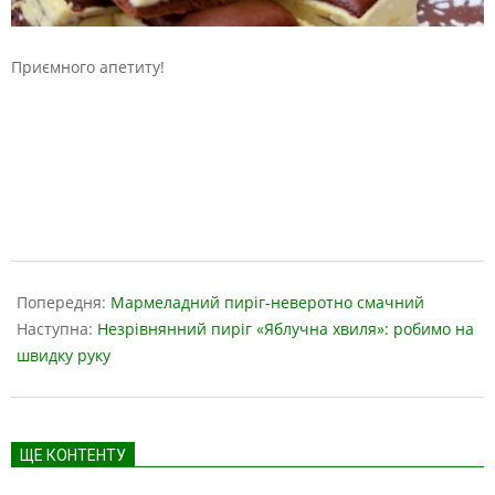
Приємного апетиту!
2019-
04-
Попередня:
Мармеладний пиріг-неверотно смачний
09
Наступна:
Незрівнянний пиріг «Яблучна хвиля»: робимо на
швидку руку
ЩЕ КОНТЕНТУ