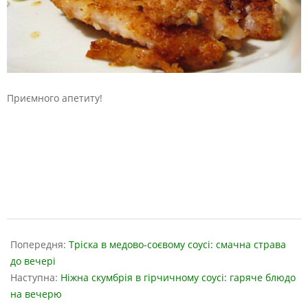
Приємного апетиту!
2019-
04-
Попередня:
Тріска в медово-соєвому соусі: смачна страва
09
до вечері
Наступна:
Ніжна скумбрія в гірчичному соусі: гаряче блюдо
на вечерю