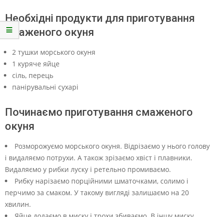
Необхідні продукти для приготування
смаженого окуня
2 тушки морського окуня
1 куряче яйце
сіль, перець
панірувальні сухарі
Починаємо приготування смаженого
окуня
Розморожуємо морського окуня. Відрізаємо у нього голову
і видаляємо потрухи. А також зрізаємо хвіст і плавники.
Видаляємо у рибки луску і ретельно промиваємо.
Рибку нарізаємо порційними шматочками, солимо і
перчимо за смаком. У такому вигляді залишаємо на 20
хвилин.
Яйце додаємо в миску і трохи збиваємо. В іншу миску