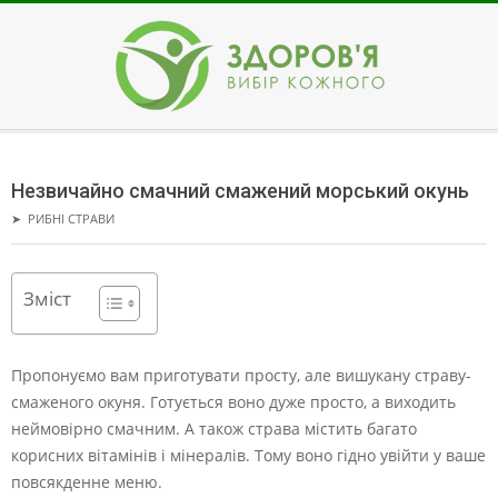
Skip
to
content
ЗДОРОВ'Я
Secondary
Navigation
Незвичайно смачний смажений морський окунь
Menu
➤
РИБНІ СТРАВИ
Зміст
Пропонуємо вам приготувати просту, але вишукану страву-
смаженого окуня. Готується воно дуже просто, а виходить
неймовірно смачним.
А також страва містить багато
корисних вітамінів і мінералів. Тому воно гідно увійти у ваше
повсякденне меню.