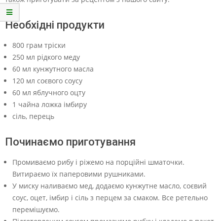
Необхідні продукти
800 грам тріски
250 мл рідкого меду
60 мл кунжутного масла
120 мл соєвого соусу
60 мл яблучного оцту
1 чайна ложка імбиру
сіль, перець
Починаємо приготування
Промиваємо рибу і ріжемо на порційні шматочки.
Витираємо їх паперовими рушниками.
У миску наливаємо мед, додаємо кунжутне масло, соєвий
соус, оцет, імбир і сіль з перцем за смаком. Все ретельно
перемішуємо.