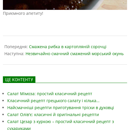
Приємного апетиту!
2019-
04-
Попередня:
Смажена рибка в картопляній сорочці
09
Наступна:
Незвичайно смачний смажений морський окунь
ЩЕ КОНТЕНТУ
Салат Мімоза: простий класичний рецепт
Класичний рецепт грецького салату і кілька…
Найсмачніші рецепти приготування тріски в духовці
Салат Олів'є: класичні й оригінальні рецепти
Салат Цезар з куркою – простий класичний рецепт з
сухариками