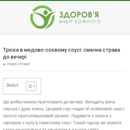
Skip
to
content
ЗДОРОВ'Я
Secondary
Navigation
Тріска в медово-соєвому соусі: смачна страва
Menu
до вечері
➤
РИБНІ СТРАВИ
Зміст
Цю рибку можна приготувати до вечері. Виходить вона
смачна і дуже ніжна. Цікавий соус надає їй особливий смак і
просто приголомшливий аромат.
Подавати її можна з
гарніром з нуту в томатному соусі. Такий гарнір ви можете
також приготувати за рецептом з нашого сайту.