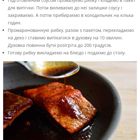
Підготовленим соусом промазуємо рибку і кладемо в пакет
для випічки. Потім виливаємо до неї залишки соусу і
закриваємо. А потім прибираємо в холодильник на кілька
годин.
Промаринованную рибку, разом з пакетом, перекладаємо
на деко і ставимо випікатися в духовку на 10 хвилин.
Духовка повинна бути розігріта до 200 градусів.
Готову рибку викладаємо на блюдо і подаємо до столу.