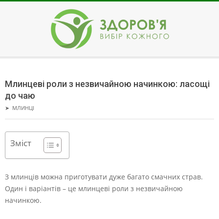
Skip
to
content
ЗДОРОВ'Я
Secondary
Navigation
Млинцеві роли з незвичайною начинкою: ласощі
Menu
до чаю
➤
МЛИНЦІ
Зміст
З млинців можна приготувати дуже багато смачних страв.
Один і варіантів – це млинцеві роли з незвичайною
начинкою.