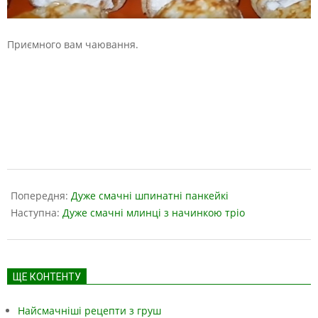
Приємного вам чаювання.
2019-
03-
Попередня:
Дуже смачні шпинатні панкейкі
27
Наступна:
Дуже смачні млинці з начинкою тріо
ЩЕ КОНТЕНТУ
Найсмачніші рецепти з груш