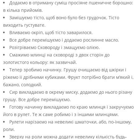
Додаємо в отриману суміш просіяне пшеничне борошно:
в кілька прийомів.
Замішуємо тісто, щоб воно було без грудочок. Тісто
виходить густувате.
Вливаємо окріп, щоб тісто заварилося.
Все добре перемішуємо і додаємо рослинне масло.
Розігріваємо Сковороду і змащуємо олією.
Смажимо млинці на сковороді з двох сторін до
золотистого кольору: як зазвичай.
Тепер зробимо начинку. Грушу очищаємо від шкірки і
ріжемо її дрібними кубиками. Фрукт потрібно брати м’який і,
бажано, солодкий.
Сир викладаємо в окрему миску, додаємо до нього різану
грушу. Все добре перемішуємо.
Готову начинку викладаємо по краю млинця і закручуємо
його в рулет. Те ж саме робимо і з іншими млинцями.
Рулети нарізаємо на невеликі шматочки, або, по-іншому,
роли.
Зверху на роли можна додати невелику кількість будь-