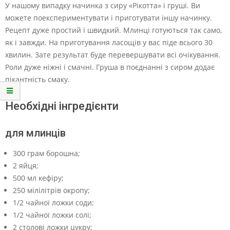
У нашому випадку начинка з сиру «Рікотта» і груші. Ви
можете поекспериментувати і приготувати іншу начинку.
Рецепт дуже простий і швидкий. Млинці готуються так само,
як і завжди. На приготування ласощів у вас піде всього 30
хвилин. Зате результат буде перевершувати всі очікування.
Роли дуже ніжні і смачні. Груша в поєднанні з сиром додає
пікантність смаку.
Необхідні інгредієнти
для млинців
300 грам борошна;
2 яйця;
500 мл кефіру;
250 мілілітрів окропу;
1/2 чайної ложки соди;
1/2 чайної ложки солі;
2 столові ложки цукру;