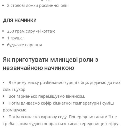
2 столові ложки рослинної олії.
для начинки
250 грам сиру «Рікотта»;
1 груша;
будь-яке варення.
Як приготувати млинцеві роли з
незвичайною начинкою
В окрему миску розбиваємо курячі яйця, додаємо до них
сіль і цукор.
Все гарненько перемішуємо вінчиком.
Потім вливаємо кефір кімнатної температури і суміш
розмішуємо.
Потім всипаємо харчову соду. Попередньо гасити її не
треба: з цим чудово впорається кисле середовище кефіру.