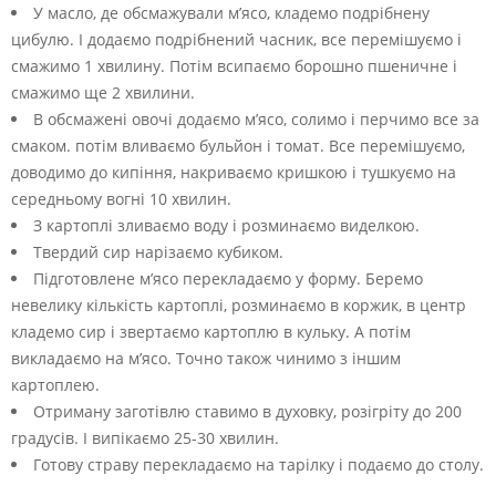
У масло, де обсмажували м’ясо, кладемо подрібнену
цибулю. І додаємо подрібнений часник, все перемішуємо і
смажимо 1 хвилину. Потім всипаємо борошно пшеничне і
смажимо ще 2 хвилини.
В обсмажені овочі додаємо м’ясо, солимо і перчимо все за
смаком. потім вливаємо бульйон і томат. Все перемішуємо,
доводимо до кипіння, накриваємо кришкою і тушкуємо на
середньому вогні 10 хвилин.
З картоплі зливаємо воду і розминаємо виделкою.
Твердий сир нарізаємо кубиком.
Підготовлене м’ясо перекладаємо у форму. Беремо
невелику кількість картоплі, розминаємо в коржик, в центр
кладемо сир і звертаємо картоплю в кульку. А потім
викладаємо на м’ясо. Точно також чинимо з іншим
картоплею.
Отриману заготівлю ставимо в духовку, розігріту до 200
градусів. І випікаємо 25-30 хвилин.
Готову страву перекладаємо на тарілку і подаємо до столу.