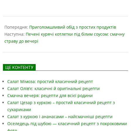
2019-
04-
Попередня:
Приголомшливий обід з простих продуктів
09
Наступна:
Печені курячі котлетки під білим соусом: смачну
страву до вечері
ЩЕ КОНТЕНТУ
Салат Мімоза: простий класичний рецепт
Салат Олів'є: класичні й оригінальні рецепти
Смачна вечеря: рецепти для всієї родини
Салат Цезар з куркою – простий класичний рецепт з
сухариками
Салат з куркою і ананасами – найсмачніші рецепти
Оселедець під шубою — класичний рецепт з покроковими
фото