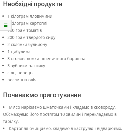
Необхідні продукти
1 кілограм яловичини
1 кілограм картоплі
150 грам томатів
200 грам твердого сиру
2 склянки бульйону
1 цибулина
3 столові ложки пшеничного борошна
3 зубчики часнику
сіль, перець
рослинна олія
Починаємо приготування
М’ясо нарізаємо шматочками і кладемо в сковороду.
Обсмажуємо його протягом 10 хвилин і перекладаємо в
тарілку.
Картопля очищаємо, кладемо в каструлю і відварюємо.