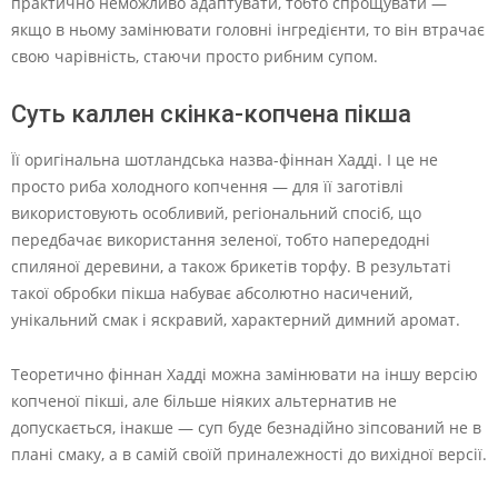
практично неможливо адаптувати, тобто спрощувати —
якщо в ньому замінювати головні інгредієнти, то він втрачає
свою чарівність, стаючи просто рибним супом.
Суть каллен скінка-копчена пікша
Її оригінальна шотландська назва-фіннан Хадді. І це не
просто риба холодного копчення — для її заготівлі
використовують особливий, регіональний спосіб, що
передбачає використання зеленої, тобто напередодні
спиляної деревини, а також брикетів торфу. В результаті
такої обробки пікша набуває абсолютно насичений,
унікальний смак і яскравий, характерний димний аромат.
Теоретично фіннан Хадді можна замінювати на іншу версію
копченої пікші, але більше ніяких альтернатив не
допускається, інакше — суп буде безнадійно зіпсований не в
плані смаку, а в самій своїй приналежності до вихідної версії.