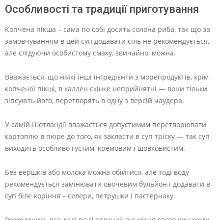
Особливості та традиції приготування
Копчена пікша – сама по собі досить солона риба, так що за
замовчуванням в цей суп додавати сіль не рекомендується,
але слідуючи особистому смаку, звичайно, можна.
Вважається, що ніякі інші інгредієнти з морепродуктів, крім
копченої пікші, в каллен скінке неприйнятні — вони тільки
зіпсують його, перетворять в одну з версій чаудера.
У самій Шотландії вважається допустимим перетворювати
картоплю в пюре до того, як закласти в суп тріску — так суп
виходить особливо густим, кремовим і шовковистим.
Без вершків або молока можна обійтися, але тоді воду
рекомендується замінювати овочевим бульйон і додавати в
суп біле коріння – селери, петрушки і пастернаку.
Розходячись все далі по Шотландії від місця свого винаходу,