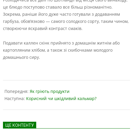
це блюдо поступово ставало все більш різноманітно.
Зокрема, раніше його дуже часто готували з додаванням
гарбуза, обов’язково — самого солодкого сорту, таким чином,
створюючи яскравий контраст смаків.
Подавати каллен скінк прийнято з домашнім житнім або
картопляним хлібом, а також зі скибочками молодого
домашнього сиру.
2023-
06-
Попередня:
Як гріють продукти
13
Наступна:
Корисний чи шкідливий кальмар?
ЩЕ КОНТЕНТУ