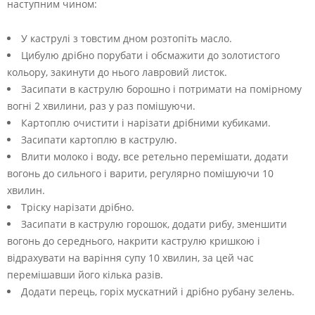
наступним чином:
У каструлі з товстим дном розтопіть масло.
Цибулю дрібно порубати і обсмажити до золотистого
кольору, закинути до нього лавровий листок.
Засипати в каструлю борошно і потримати на помірному
вогні 2 хвилини, раз у раз помішуючи.
Картоплю очистити і нарізати дрібними кубиками.
Засипати картоплю в каструлю.
Влити молоко і воду, все ретельно перемішати, додати
вогонь до сильного і варити, регулярно помішуючи 10
хвилин.
Тріску нарізати дрібно.
Засипати в каструлю горошок, додати рибу, зменшити
вогонь до середнього, накрити каструлю кришкою і
відрахувати на варіння супу 10 хвилин, за цей час
перемішавши його кілька разів.
Додати перець, горіх мускатний і дрібно рубану зелень.