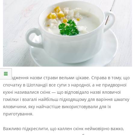
Походження назви страви вельми цікаве. Справа в тому, що
спочатку в Шотландії все супи з народної, а не придворної
кухні називалися скінк — що відповідало назві яловичої
гомілки і взагалі найбільш підходящому для варіння шматку
яловичини, яку найчастіше використовували для їх
приготування.
Важливо підкреслити, що каллен скінк неймовірно важко,