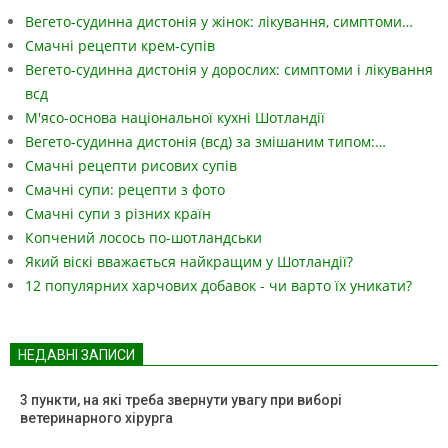
Вегето-судинна дистонія у жінок: лікування, симптоми…
Смачні рецепти крем-супів
Вегето-судинна дистонія у дорослих: симптоми і лікування
всд
М'ясо-основа національної кухні Шотландії
Вегето-судинна дистонія (всд) за змішаним типом:…
Смачні рецепти рисових супів
Смачні супи: рецепти з фото
Смачні супи з різних країн
Копчений лосось по-шотландськи
Який віскі вважається найкращим у Шотландії?
12 популярних харчових добавок - чи варто їх уникати?
НЕДАВНІ ЗАПИСИ
3 пункти, на які треба звернути увагу при виборі
ветеринарного хірурга