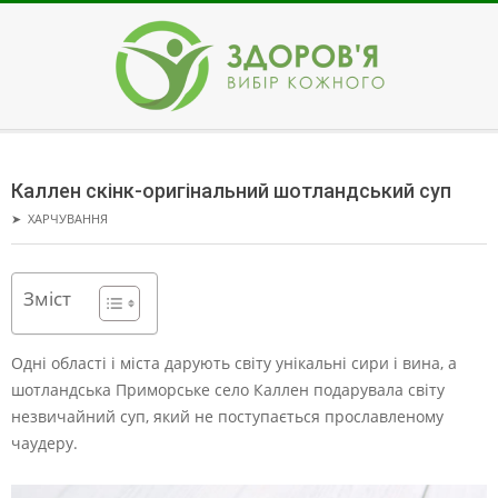
Skip
to
content
ЗДОРОВ'Я
Secondary
Navigation
Каллен скінк-оригінальний шотландський суп
Menu
➤
ХАРЧУВАННЯ
Зміст
Одні області і міста дарують світу унікальні сири і вина, а
шотландська Приморське село Каллен подарувала світу
незвичайний суп, який не поступається прославленому
чаудеру.