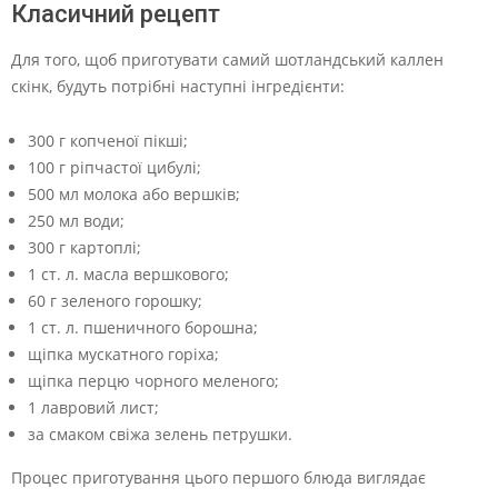
Класичний рецепт
Для того, щоб приготувати самий шотландський каллен
скінк, будуть потрібні наступні інгредієнти:
300 г копченої пікші;
100 г ріпчастої цибулі;
500 мл молока або вершків;
250 мл води;
300 г картоплі;
1 ст. л. масла вершкового;
60 г зеленого горошку;
1 ст. л. пшеничного борошна;
щіпка мускатного горіха;
щіпка перцю чорного меленого;
1 лавровий лист;
за смаком свіжа зелень петрушки.
Процес приготування цього першого блюда виглядає