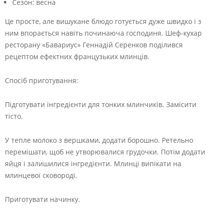
Сезон:
весна
Це просте, але вишукане блюдо готується дуже швидко і з
ним впорається навіть починаюча господиня. Шеф-кухар
ресторану «Бавариус» Геннадій Серенков поділився
рецептом ефектних французьких млинців.
Спосіб приготування:
Підготувати інгредієнти для тонких млинчиків. Замісити
тісто.
У тепле молоко з вершками, додати борошно. Ретельно
перемішати, щоб не утворювалися грудочки. Потім додати
яйця і залишилися інгредієнти. Млинці випікати на
млинцевої сковороді.
Приготувати начинку.