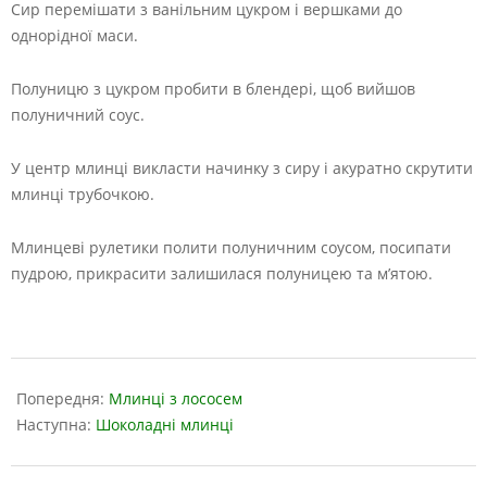
Сир перемішати з ванільним цукром і вершками до
однорідної маси.
Полуницю з цукром пробити в блендері, щоб вийшов
полуничний соус.
У центр млинці викласти начинку з сиру і акуратно скрутити
млинці трубочкою.
Млинцеві рулетики полити полуничним соусом, посипати
пудрою, прикрасити залишилася полуницею та м’ятою.
2019-
01-
Попередня:
Млинці з лососем
21
Наступна:
Шоколадні млинці