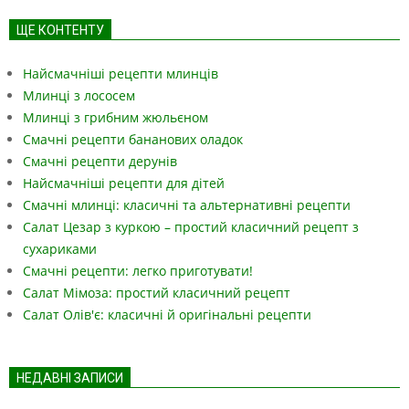
ЩЕ КОНТЕНТУ
Найсмачніші рецепти млинців
Млинці з лососем
Млинці з грибним жюльєном
Смачні рецепти бананових оладок
Смачні рецепти дерунів
Найсмачніші рецепти для дітей
Смачні млинці: класичні та альтернативні рецепти
Салат Цезар з куркою – простий класичний рецепт з
сухариками
Смачні рецепти: легко приготувати!
Салат Мімоза: простий класичний рецепт
Салат Олів'є: класичні й оригінальні рецепти
НЕДАВНІ ЗАПИСИ