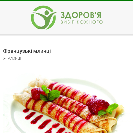
Skip
to
content
ЗДОРОВ'Я
Secondary
Navigation
Французькі млинці
Menu
➤
МЛИНЦІ