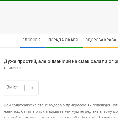
Skip
to
content
Secondary
ЗДОРОВ’Я
ПОРАДА ЛІКАРЯ
ЗДОРОВА КРАСА
Navigation
Menu
Дуже простий, але очманілий на смак салат з огір
➤
ЗАКУСКИ
Зміст
Цей салат-закуска стане чудовою прикрасою як повсякденного, 
навичок.
Салат з огірків вимагає мінімум інгредієнтів, тому 
також його можна ставити на святковий стіл в якості закуски.