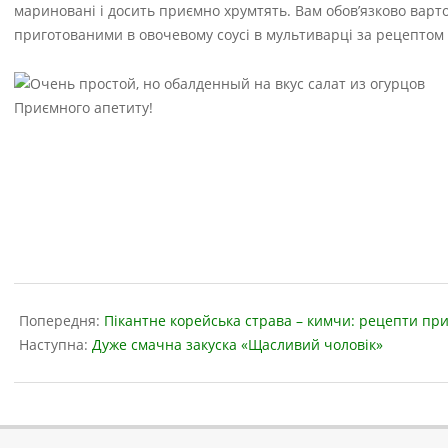
мариновані і досить приємно хрумтять. Вам обов’язково варт
приготованими в овочевому соусі в мультиварці за рецептом 
Приємного апетиту!
2019-
05-
Попередня:
Пікантне корейська страва – кимчи: рецепти пр
17
Наступна:
Дуже смачна закуска «Щасливий чоловік»