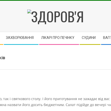
ЗДОРОВ'Я
ЗАХВОРЮВАННЯ
ЛІКАРІ ПРО ПЕЧІНКУ
CУДИНИ
ВАГІ
ків
так і святкового столу. І його приготування не зажадає від вас
можна назвати його досить бюджетним. Салат підійде до вечері чи