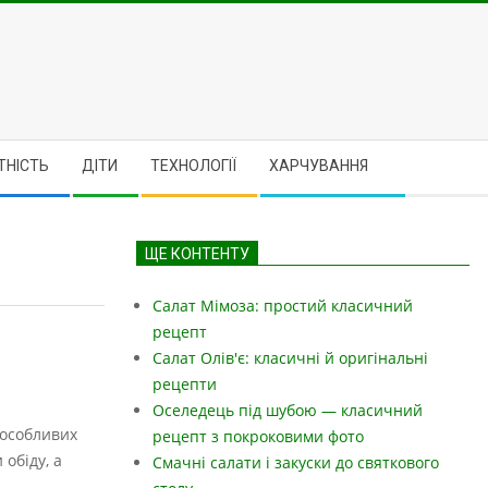
ТНІСТЬ
ДІТИ
ТЕХНОЛОГІЇ
ХАРЧУВАННЯ
ЩЕ КОНТЕНТУ
Салат Мімоза: простий класичний
рецепт
Салат Олів'є: класичні й оригінальні
рецепти
Оселедець під шубою — класичний
 особливих
рецепт з покроковими фото
 обіду, а
Смачні салати і закуски до святкового