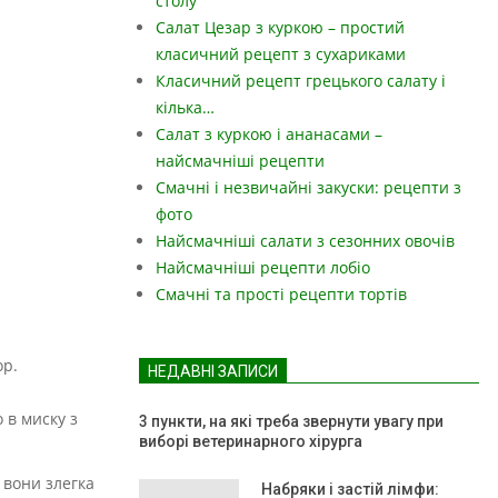
столу
Салат Цезар з куркою – простий
класичний рецепт з сухариками
Класичний рецепт грецького салату і
кілька…
Салат з куркою і ананасами –
найсмачніші рецепти
Смачні і незвичайні закуски: рецепти з
фото
Найсмачніші салати з сезонних овочів
Найсмачніші рецепти лобіо
Смачні та прості рецепти тортів
ор.
НЕДАВНІ ЗАПИСИ
 в миску з
3 пункти, на які треба звернути увагу при
виборі ветеринарного хірурга
 вони злегка
Набряки і застій лімфи: