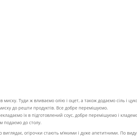
 миску. Туди ж вливаємо олію і оцет, а також додаємо сіль і цук
миску до решти продуктів. Все добре перемішуємо.
кладаємо їх в підготовлений соус, добре перемішуємо і кладемо
м подаємо до столу.
 виглядає, огірочки стають м’якими і дуже апетитними. По виду