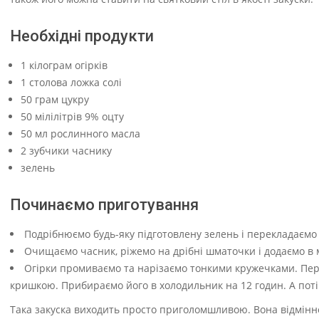
Необхідні продукти
1 кілограм огірків
1 столова ложка солі
50 грам цукру
50 мілілітрів 9% оцту
50 мл рослинного масла
2 зубчики часнику
зелень
Починаємо приготування
Подрібнюємо будь-яку підготовлену зелень і перекладаємо в
Очищаємо часник, ріжемо на дрібні шматочки і додаємо в 
Огірки промиваємо та нарізаємо тонкими кружечками. Пере
кришкою. Прибираємо його в холодильник на 12 годин. А поті
Така закуска виходить просто приголомшливою. Вона відмінно