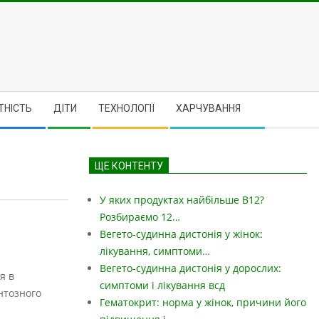
ТНІСТЬ
ДІТИ
ТЕХНОЛОГІЇ
ХАРЧУВАННЯ
ЩЕ КОНТЕНТУ
У яких продуктах найбільше B12?
Розбираємо 12…
Вегето-судинна дистонія у жінок:
лікування, симптоми…
Вегето-судинна дистонія у дорослих:
я в
симптоми і лікування всд
ентозного
Гематокрит: норма у жінок, причини його