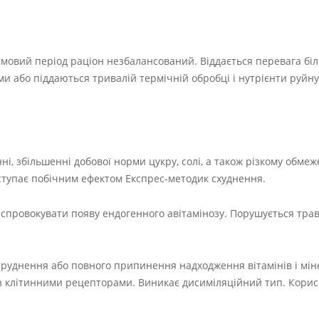
имовий період раціон незбалансований. Віддається перевага б
и або піддаються тривалій термічній обробці і нутрієнти руйн
, збільшенні добової норми цукру, солі, а також різкому обмеж
Виступає побічним ефектом Експрес-методик схуднення.
спровокувати появу ендогенного авітамінозу. Порушується трав
руднення або повного припинення надходження вітамінів і мін
ів з клітинними рецепторами. Виникає дисиміляційний тип. Кори