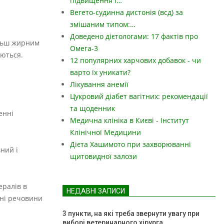
підвищення і…
Вегето-судинна дистонія (всд) за
змішаним типом:…
Доведено дієтологами: 17 фактів про
ільш жирним
Омега-3
уються.
12 популярних харчових добавок - чи
варто їх уникати?
Лікування анемії
Цукровий діабет вагітних: рекомендації
та щоденник
енні
Медична клініка в Києві - Інститут
Клінічної Медицини
Дієта Хашимото при захворюванні
ний і
щитовидної залози
ералів в
НЕДАВНІ ЗАПИСИ
сні речовини
3 пункти, на які треба звернути увагу при
виборі ветеринарного хірурга