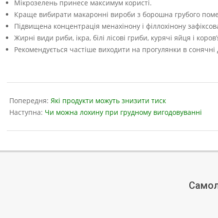
Мікрозелень принесе максимум користі.
Краще вибирати макаронні вироби з борошна грубого помелу
Підвищена концентрація менахінону і філлохінону зафіксована
Жирні види риби, ікра, білі лісові гриби, курячі яйця і ко
Рекомендується частіше виходити на прогулянки в сонячні 
2023-
05-
Попередня:
Які продукти можуть знизити тиск
18
Наступна:
Чи можна лохину при грудному вигодовуванні
Самол