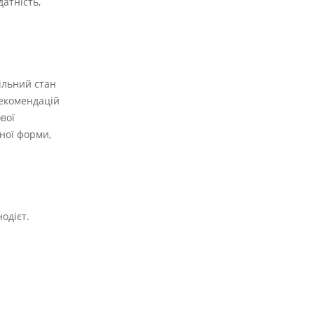
атність,
ільний стан
рекомендацій
вої
ної форми,
одієт.