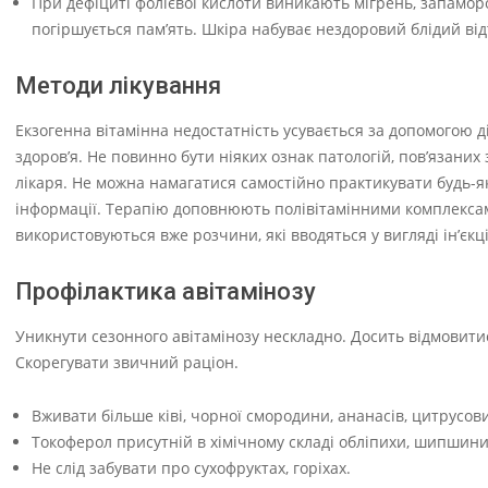
При дефіциті фолієвої кислоти виникають мігрень, запамор
погіршується пам’ять. Шкіра набуває нездоровий блідий від
Методи лікування
Екзогенна вітамінна недостатність усувається за допомогою д
здоров’я. Не повинно бути ніяких ознак патологій, пов’язани
лікаря. Не можна намагатися самостійно практикувати будь-як
інформації. Терапію доповнюють полівітамінними комплексам
використовуються вже розчини, які вводяться у вигляді ін’єкц
Профілактика авітамінозу
Уникнути сезонного авітамінозу нескладно. Досить відмовитис
Скорегувати звичний раціон.
Вживати більше ківі, чорної смородини, ананасів, цитрусови
Токоферол присутній в хімічному складі обліпихи, шипшини
Не слід забувати про сухофруктах, горіхах.