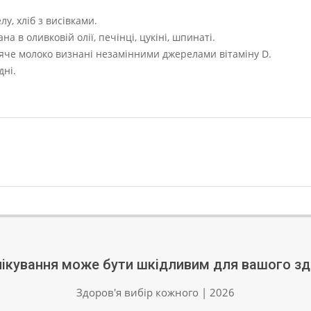
, хліб з висівками.
 в оливковій олії, печінці, цукіні, шпинаті.
ров’яче молоко визнані незамінними джерелами вітаміну D.
дні.
ікування може бути шкідливим для вашого зд
Здоров'я вибір кожного | 2026