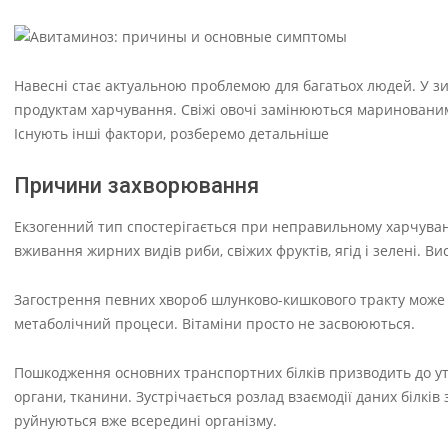
Навесні стає актуальною проблемою для багатьох людей. У з
продуктам харчування. Свіжі овочі замінюються маринованим
Існують інші фактори, розберемо детальніше
Причини захворювання
Екзогенний тип спостерігається при неправильному харчуванні
вживання жирних видів риби, свіжих фруктів, ягід і зелені. 
Загострення певних хвороб шлунково-кишкового тракту може 
метаболічний процеси. Вітаміни просто не засвоюються.
Пошкодження основних транспортних білків призводить до ут
органи, тканини. Зустрічається розлад взаємодії даних білк
руйнуються вже всередині організму.