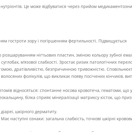
 нутрієнтів. Це може відбуватися через прийом медикаментозни
ням гостроти зору і погіршенням фертильності. Підвищується
бо розшаруванням нігтьових пластин, зміною кольору зубної ема
 суглобах, м’язової слабкості. Зростає ризик патологічних перело
втомою, дратівливістю, безпричинною тривожністю. Сповільнює
 волосяних фолікулів, що викликає появу посічених кінчиків, в
мптомів відносяться: спонтанне носова кровотеча, гематоми, що
еокальцину, білка сприяє мінералізації матриксу кісток, що при
діареї, шкірного дерматиту.
ає наступні ознаки: загальна слабкість, точкові шкірні кровов