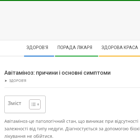
Skip
to
content
Secondary
ЗДОРОВ’Я
ПОРАДА ЛІКАРЯ
ЗДОРОВА КРАСА
Navigation
Menu
Авітаміноз: причини і основні симптоми
➤
ЗДОРОВ'Я
Зміст
Авітаміноз-це патологічний стан, що виникає при відсутності 
залежності від типу недуги. Діагностується за допомогою біох
лікування не обійтися.