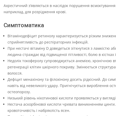
Ахрестичний з’являється в наслідок порушення всмоктування
наприклад, для розрідження крові.
Симптоматика
Вітамінодефіцит ретинолу характеризується різким знижен
сприйнятливість до респіраторних інфекцій.
При нестачі вітаміну D доведеться зіткнутися з ламкістю а
людина страждає від підвищеної пітливості, болю в кістках і
Недолік токоферолу супроводжується анемією, хронічною 
регенерації клітин шкірного покриву. Змінюється структура
волосся.
Дефіцит менахінону та філохінону досить рідкісний. До си
навіть від невеликого удару. Пригнічується вироблення ост
остеопорозу.
Низький рівень нікотинової кислоти проявляється у вигляді 
Нестача аскорбінової кислоти чревата виникненням цинги. М
кровоточивість і набряклість ясен.