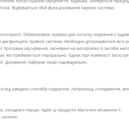
очення, почастішання серцебиття, задишка. Знижується працезд
тінок. Відбувається збій функціонування імунної системи.
ієтотерапії. Обов’язковою умовою для початку лікування є задов
х з дисфункцією травної системи. Необхідно дотримуватися всіх 
і програми харчування, засновані на матеріалах із засобів масо
и, які приймаються перорально. Однак при наявності загостре
ій. Дозування підбирає лікар індивідуально.
я від швидких способів схуднення. Наприклад, голодування, мон
х, солодкого перцю. Адже ці продукти збагачені вітаміном C.
, калини.