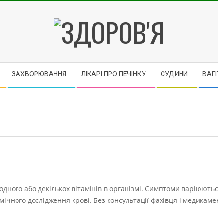
ЗДОРОВ'Я
ЗАХВОРЮВАННЯ
ЛІКАРІ ПРО ПЕЧІНКУ
CУДИНИ
ВАГІ
одного або декількох вітамінів в організмі. Симптоми варіюютьс
імічного дослідження крові. Без консультації фахівця і медикам