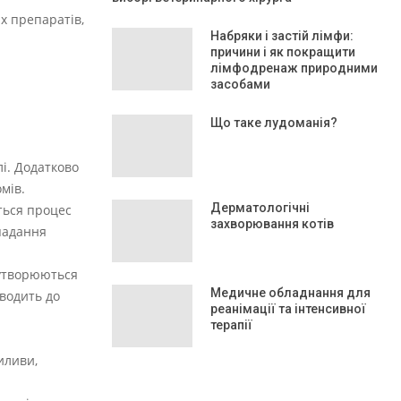
х препаратів,
Набряки і застій лімфи:
причини і як покращити
лімфодренаж природними
засобами
Що таке лудоманія?
лі. Додатково
мів.
Дерматологічні
ться процес
захворювання котів
ипадання
 утворюються
Медичне обладнання для
зводить до
реанімації та інтенсивної
терапії
иливи,