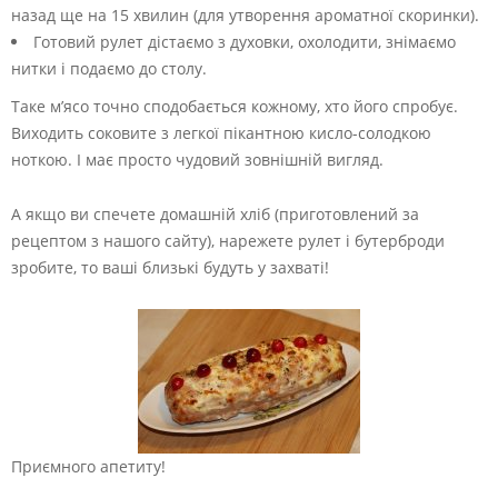
назад ще на 15 хвилин (для утворення ароматної скоринки).
Готовий рулет дістаємо з духовки, охолодити, знімаємо
нитки і подаємо до столу.
Таке м’ясо точно сподобається кожному, хто його спробує.
Виходить соковите з легкої пікантною кисло-солодкою
ноткою. І має просто чудовий зовнішній вигляд.
А якщо ви спечете домашній хліб (приготовлений за
рецептом з нашого сайту), нарежете рулет і бутерброди
зробите, то ваші близькі будуть у захваті!
Приємного апетиту!