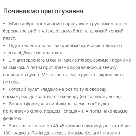
Починаємо приготування
М’ясо добре промиваємо і просушуємо рушником. потім
беремо гострий ніж і розрізаємо його на великий тонкий
пласт.
Підготовлений пласт накриваємо харчовою плівкою і
злегка відбиваємо молотком.
З підготовленого м’яса знімаємо плівку, солимо і перчимо
за смаком. А потім присипаємо журавлиною, а зверху
насипаємо цукор. М’ясо звертаємо в рулет і закріплюють
ниткою.
Готовий рулет кладемо на розігріту сковороду і
обсмажуємо до золотистого кольору (на сильному вогні).
Беремо форму для випічки, кладемо в неї рулет,
присипаємо сіллю, перцем і спеціями. А потім накриваємо
фольгою.
Заготівлю запікаємо 40-45 хвилин в духовці, розігрітій до
180 градусів. Потім дістаємо, знімаємо фольгу і ставимо