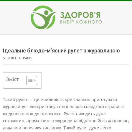
Skip
to
content
ЗДОРОВ'Я
Secondary
Navigation
Ідеальне блюдо-м’ясний рулет з журавлиною
Menu
➤
М'ЯСНІ СТРАВИ
Зміст
Такий рулет — це можливість оригінально приготувати
журавлину. І використовувати її не для солодкого страви, а
як доповнення до основного.
Рулет виходить дуже
соковитим, ароматним, а журавлина відмінно його доповнює,
додаючи невелику кислинку. Такий рулет дуже легко