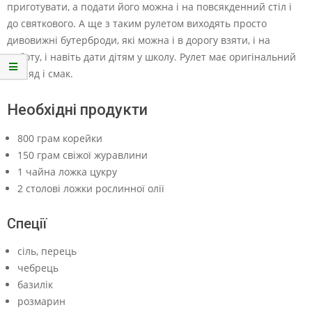
приготувати, а подати його можна і на повсякденний стіл і
до святкового. А ще з таким рулетом виходять просто
дивовижні бутерброди, які можна і в дорогу взяти, і на
роботу, і навіть дати дітям у школу. Рулет має оригінальний
вигляд і смак.
Необхідні продукти
800 грам корейки
150 грам свіжої журавлини
1 чайна ложка цукру
2 столові ложки рослинної олії
Спеції
сіль, перець
чебрець
базилік
розмарин