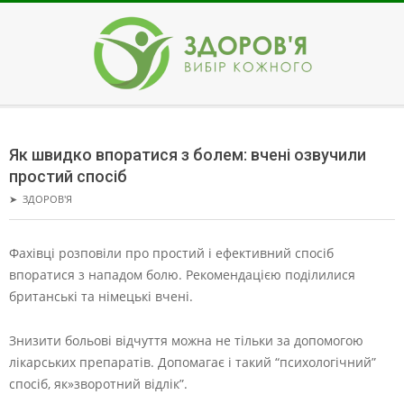
Skip
to
content
ЗДОРОВ'Я
Secondary
Navigation
Як швидко впоратися з болем: вчені озвучили
Menu
простий спосіб
➤
ЗДОРОВ'Я
Фахівці розповіли про простий і ефективний спосіб
впоратися з нападом болю. Рекомендацією поділилися
британські та німецькі вчені.
Знизити больові відчуття можна не тільки за допомогою
лікарських препаратів. Допомагає і такий “психологічний”
спосіб, як»зворотний відлік”.