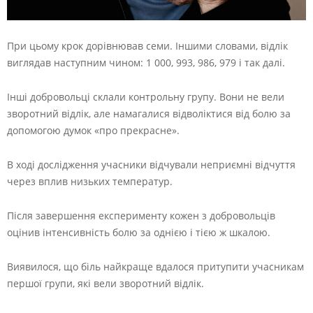
При цьому крок дорівнював семи. Іншими словами, відлік
виглядав наступним чином: 1 000, 993, 986, 979 і так далі.
Інші добровольці склали контрольну групу. Вони не вели
зворотний відлік, але намагалися відволіктися від болю за
допомогою думок «про прекрасне».
В ході дослідження учасники відчували неприємні відчуття
через вплив низьких температур.
Після завершення експерименту кожен з добровольців
оцінив інтенсивність болю за однією і тією ж шкалою.
Виявилося, що біль найкраще вдалося притупити учасникам
першої групи, які вели зворотний відлік.