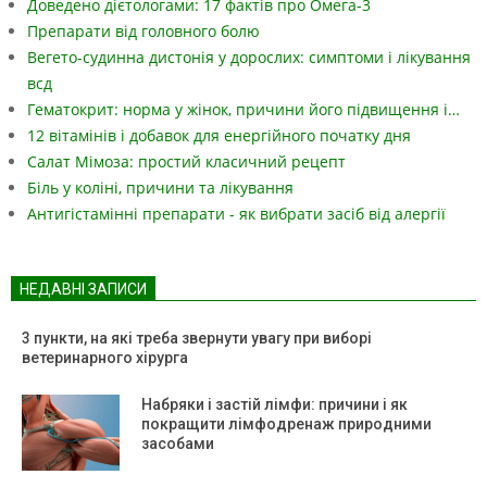
Доведено дієтологами: 17 фактів про Омега-3
Препарати від головного болю
Вегето-судинна дистонія у дорослих: симптоми і лікування
всд
Гематокрит: норма у жінок, причини його підвищення і…
12 вітамінів і добавок для енергійного початку дня
Салат Мімоза: простий класичний рецепт
Біль у коліні, причини та лікування
Антигістамінні препарати - як вибрати засіб від алергії
НЕДАВНІ ЗАПИСИ
3 пункти, на які треба звернути увагу при виборі
ветеринарного хірурга
Набряки і застій лімфи: причини і як
покращити лімфодренаж природними
засобами