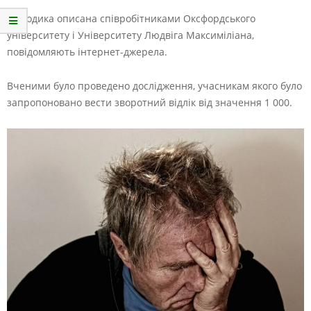
Методика описана співробітниками Оксфордського
університету і Університету Людвіга Максиміліана,
повідомляють інтернет-джерела.
Вченими було проведено дослідження, учасникам якого було
запропоновано вести зворотний відлік від значення 1 000.