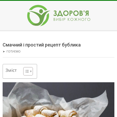
Skip
to
content
ЗДОРОВ'Я
Secondary
Navigation
Смачний і простий рецепт бублика
Menu
➤
ГОТУЄМО
Зміст