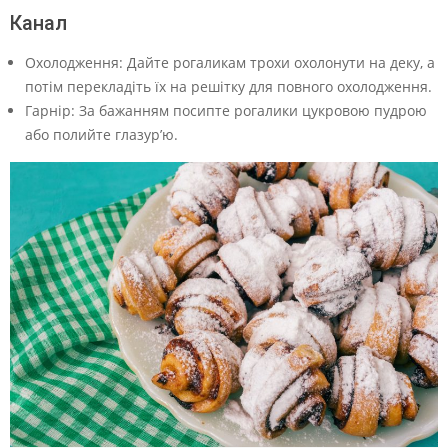
Канал
Охолодження: Дайте рогаликам трохи охолонути на деку, а
потім перекладіть їх на решітку для повного охолодження.
Гарнір: За бажанням посипте рогалики цукровою пудрою
або полийте глазур’ю.