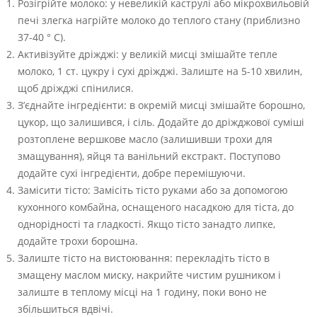
Розігрійте молоко: у невеликій каструлі або мікрохвильовій
печі злегка нагрійте молоко до теплого стану (приблизно
37-40 ° C).
Активізуйте дріжджі: у великій мисці змішайте тепле
молоко, 1 ст. цукру і сухі дріжджі. Залиште на 5-10 хвилин,
щоб дріжджі спінилися.
З’єднайте інгредієнти: в окремій мисці змішайте борошно,
цукор, що залишився, і сіль. Додайте до дріжджової суміші
розтоплене вершкове масло (залишивши трохи для
змащування), яйця та ванільний екстракт. Поступово
додайте сухі інгредієнти, добре перемішуючи.
Замісити тісто: Замісіть тісто руками або за допомогою
кухонного комбайна, оснащеного насадкою для тіста, до
однорідності та гладкості. Якщо тісто занадто липке,
додайте трохи борошна.
Залиште тісто на вистоювання: перекладіть тісто в
змащену маслом миску, накрийте чистим рушником і
залиште в теплому місці на 1 годину, поки воно не
збільшиться вдвічі.