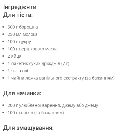
Інгредієнти
Для тіста:
500 г борошна
250 мл молока
100 г цукру
100 г вершкового масла
2 яйця
1 пакетик сухих дріжджів (7 г)
1 ч.л. солі
1 чайна ложка ванільного екстракту (за бажанням)
Для начинки:
200 г улюбленої варення, джему або джему
100 г горіхів (за бажанням)
Для змащування: