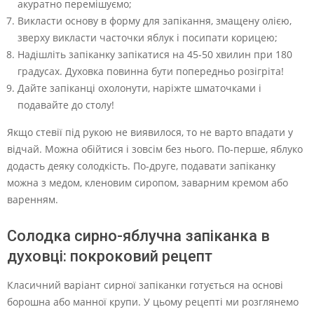
акуратно перемішуємо;
Викласти основу в форму для запікання, змащену олією,
зверху викласти часточки яблук і посипати корицею;
Надішліть запіканку запікатися на 45-50 хвилин при 180
градусах. Духовка повинна бути попередньо розігріта!
Дайте запіканці охолонути, наріжте шматочками і
подавайте до столу!
Якщо стевії під рукою не виявилося, то не варто впадати у
відчай. Можна обійтися і зовсім без нього. По-перше, яблуко
додасть деяку солодкість. По-друге, подавати запіканку
можна з медом, кленовим сиропом, заварним кремом або
варенням.
Солодка сирно-яблучна запіканка в
духовці: покроковий рецепт
Класичний варіант сирної запіканки готується на основі
борошна або манної крупи. У цьому рецепті ми розглянемо