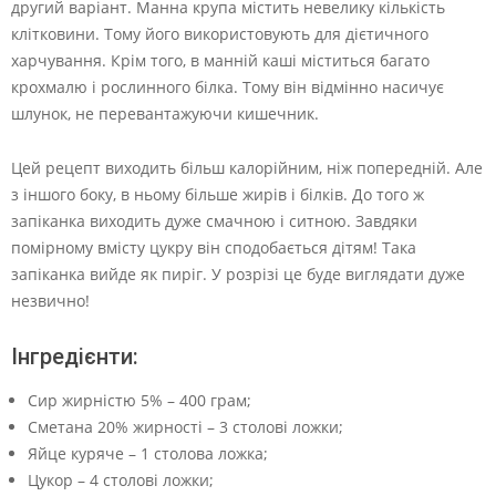
другий варіант. Манна крупа містить невелику кількість
клітковини. Тому його використовують для дієтичного
харчування. Крім того, в манній каші міститься багато
крохмалю і рослинного білка. Тому він відмінно насичує
шлунок, не перевантажуючи кишечник.
Цей рецепт виходить більш калорійним, ніж попередній. Але
з іншого боку, в ньому більше жирів і білків. До того ж
запіканка виходить дуже смачною і ситною. Завдяки
помірному вмісту цукру він сподобається дітям! Така
запіканка вийде як пиріг. У розрізі це буде виглядати дуже
незвично!
Інгредієнти:
Сир жирністю 5% – 400 грам;
Сметана 20% жирності – 3 столові ложки;
Яйце куряче – 1 столова ложка;
Цукор – 4 столові ложки;