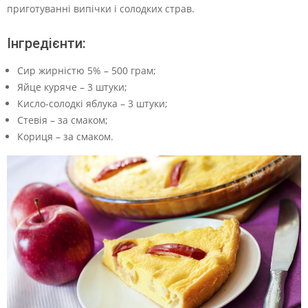
приготуванні випічки і солодких страв.
Інгредієнти:
Сир жирністю 5% – 500 грам;
Яйце куряче – 3 штуки;
Кисло-солодкі яблука – 3 штуки;
Стевія – за смаком;
Кориця – за смаком.