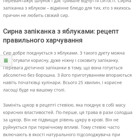
перевантажує шлунок і дає тривале відчуття ситості. Сирна
запіканка з яблуком – відмінне блюдо для тих, хто з якихось
причин не любить свіжий сир.
Сирна запіканка з яблуками: рецепт
правильного харчування
Сир добре поєднується з яблуками. З такого дуету можна
приготувати корисну, дуже ніжну і соковиту запіканку.
Перевага дієтичної запіканки в тому, що вона готується
абсолютно без борошна. З його приготуванням впораються
навіть початківці кулінари. Всього 25 хвилин, і корисне
ласощі буде на вашому столі.
Замініть цукор в рецепті стевією, яка поєднує в собі масу
корисних властивостей. По-перше, ця трава в рази солодша
за цукор. Він не підвищує рівень цукру в крові. Він не
руйнується при термічному впливі. Тому стевію часто
включають в якості натурального підсолоджувача при