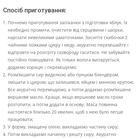
Спосіб приготування:
Почнемо приготування запіканки з підготовки яблук. Їх
необхідно промити, очистити від серцевини і шкірки,
нарізати невеликими шматочками. Засипте скибочки 2
чайними ложками цукру і меду, акуратно перемішайте і
відправте на розігріту сковороду гаситися. Не забувайте
постійно помішувати. Як тільки волога випарується,
додаємо корицю і перемішуємо;
Розм’якшити сир виделкою або пуншом блендером,
змішати з цукром, що залишився, яйцем і манною крупою.
Все акуратно перемішуємо, а потім додаємо розм’якшене
вершкове масло. Краще, якщо вершкове масло трохи
розтопити, а потім додати в основу. Маса повинна
настоятися близько 20 хвилин, щоб з нею було легше
працювати;
У форму, змащену олією, викладаємо частину сиру;
Потім викладаємо начинку і решту сиру. Акуратно