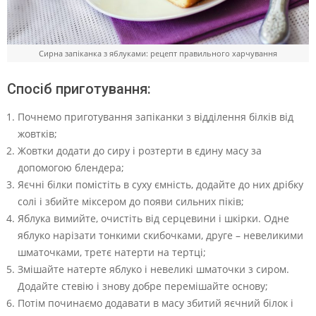
Сирна запіканка з яблуками: рецепт правильного харчування
Спосіб приготування:
Почнемо приготування запіканки з відділення білків від
жовтків;
Жовтки додати до сиру і розтерти в єдину масу за
допомогою блендера;
Яєчні білки помістіть в суху ємність, додайте до них дрібку
солі і збийте міксером до появи сильних піків;
Яблука вимийте, очистіть від серцевини і шкірки. Одне
яблуко нарізати тонкими скибочками, друге – невеликими
шматочками, третє натерти на тертці;
Змішайте натерте яблуко і невеликі шматочки з сиром.
Додайте стевію і знову добре перемішайте основу;
Потім починаємо додавати в масу збитий яєчний білок і