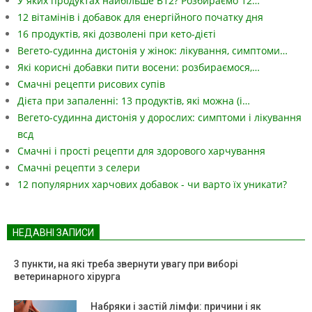
У яких продуктах найбільше B12? Розбираємо 12…
12 вітамінів і добавок для енергійного початку дня
16 продуктів, які дозволені при кето-дієті
Вегето-судинна дистонія у жінок: лікування, симптоми…
Які корисні добавки пити восени: розбираємося,…
Смачні рецепти рисових супів
Дієта при запаленні: 13 продуктів, які можна (і…
Вегето-судинна дистонія у дорослих: симптоми і лікування
всд
Смачні і прості рецепти для здорового харчування
Смачні рецепти з селери
12 популярних харчових добавок - чи варто їх уникати?
НЕДАВНІ ЗАПИСИ
3 пункти, на які треба звернути увагу при виборі
ветеринарного хірурга
Набряки і застій лімфи: причини і як