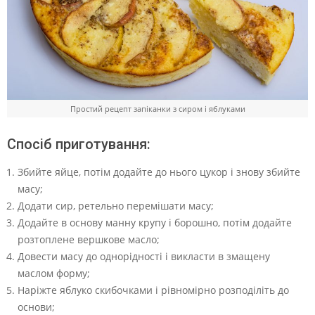
Простий рецепт запіканки з сиром і яблуками
Спосіб приготування:
Збийте яйце, потім додайте до нього цукор і знову збийте
масу;
Додати сир, ретельно перемішати масу;
Додайте в основу манну крупу і борошно, потім додайте
розтоплене вершкове масло;
Довести масу до однорідності і викласти в змащену
маслом форму;
Наріжте яблуко скибочками і рівномірно розподіліть до
основи;