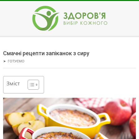
Skip
to
content
ЗДОРОВ'Я
Secondary
Navigation
Смачні рецепти запіканок з сиру
Menu
➤
ГОТУЄМО
Зміст