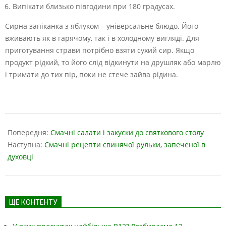
Випікати близько півгодини при 180 градусах.
Сирна запіканка з яблуком – універсальне блюдо. Його
вживають як в гарячому, так і в холодному вигляді. Для
приготування страви потрібно взяти сухий сир. Якщо
продукт рідкий, то його слід відкинути на друшляк або марлю
і тримати до тих пір, поки не стече зайва рідина.
2024-
10-
Попередня:
Смачні салати і закуски до святкового столу
22
Наступна:
Смачні рецепти свинячої рульки, запеченої в
духовці
ЩЕ КОНТЕНТУ