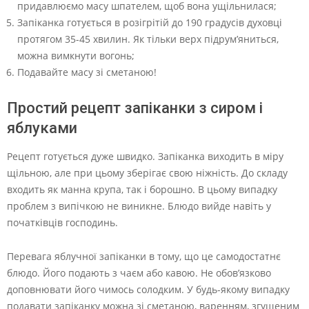
придавлюємо масу шпателем, щоб вона ущільнилася;
Запіканка готується в розігрітій до 190 градусів духовці
протягом 35-45 хвилин. Як тільки верх підрум’яниться,
можна вимкнути вогонь;
Подавайте масу зі сметаною!
Простий рецепт запіканки з сиром і
яблуками
Рецепт готується дуже швидко. Запіканка виходить в міру
щільною, але при цьому зберігає свою ніжність. До складу
входить як манна крупа, так і борошно. В цьому випадку
проблем з випічкою не виникне. Блюдо вийде навіть у
початківців господинь.
Перевага яблучної запіканки в тому, що це самодостатнє
блюдо. Його подають з чаєм або кавою. Не обов’язково
доповнювати його чимось солодким. У будь-якому випадку
подавати запіканку можна зі сметаною, варенням, згущеним