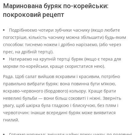
Маринована буряк по-корейськи:
покроковий рецепт
Подрібнюємо чотири зубчики часнику (якщо любите
погостріше, кількість часнику можна збільшити) будь-яким
способом: тиснемо ножем і дрібно нарізаємо, (або через
прес, на дрібній тертці).
Натираємо на крупній тертці буряк (якщо є терка для
моркви по-корейськи, краще скористатися нею).
Рада. Щоб салат вийшов яскравим і красивим, потрібно
правильно вибрати буряк: вона повинна бути м’якою,
яскраво-червоного (бордового) кольору. Краще брати
невеликі бульби — вони більш соковиті і ніжні. Зверніть
увагу, щоб шкірка була гладкою і блискучою, без плям і
червоточин: інакше всередині буряк може виявитися
гнилий.
Готуємо маринад: змішати чайну ложку цукру, по половині