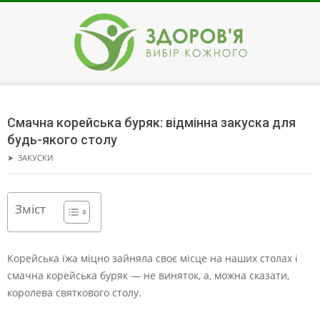
Skip
to
content
ЗДОРОВ'Я
Secondary
Navigation
Смачна корейська буряк: відмінна закуска для
Menu
будь-якого столу
➤
ЗАКУСКИ
Зміст
Корейська їжа міцно зайняла своє місце на наших столах і
смачна корейська буряк — не виняток, а, можна сказати,
королева святкового столу.