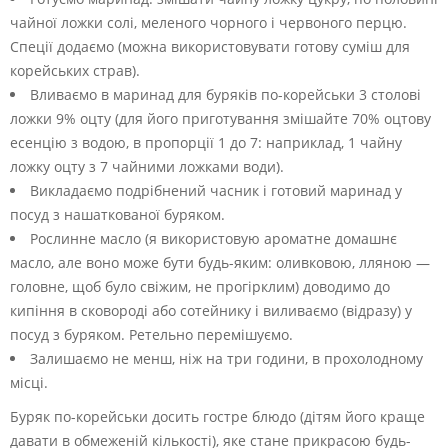
чайної ложки солі, меленого чорного і червоного перцю.
Спеції додаємо (можна використовувати готову суміш для
корейських страв).
Вливаємо в маринад для буряків по-корейськи 3 столові
ложки 9% оцту (для його приготування змішайте 70% оцтову
есенцію з водою, в пропорції 1 до 7: наприклад, 1 чайну
ложку оцту з 7 чайними ложками води).
Викладаємо подрібнений часник і готовий маринад у
посуд з нашаткованої буряком.
Рослинне масло (я використовую ароматне домашнє
масло, але воно може бути будь-яким: оливковою, лляною —
головне, щоб було свіжим, не прогірклим) доводимо до
кипіння в сковороді або сотейнику і виливаємо (відразу) у
посуд з буряком. Ретельно перемішуємо.
Залишаємо не менш, ніж на три години, в прохолодному
місці.
Буряк по-корейськи досить гостре блюдо (дітям його краще
давати в обмеженій кількості), яке стане прикрасою будь-