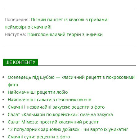
2019-
05-
Попередня:
Пісний паштет із квасолі з грибами:
16
неймовірно смачний!
Наступна:
Приголомшливий террін з індички
ЩЕ КОНТЕНТУ
Оселедець під шубою — класичний рецепт з покроковими
фото
Найсмачніші рецепти лобіо
Найсмачніші салати з сезонних овочів
Смачні і незвичайні закуски: рецепти з фото
Салат «Кальмари по-корейськи»: смачна закуска
Салат Мімоза: простий класичний рецепт
12 популярних харчових добавок - чи варто їх уникати?
Смачні супи: рецепти з фото