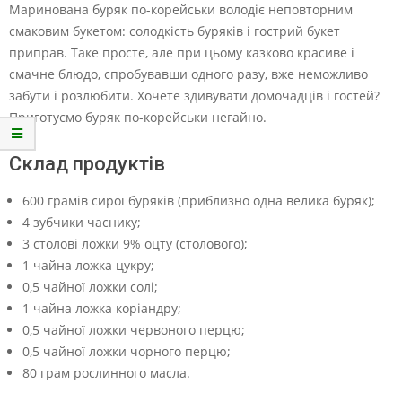
Маринована буряк по-корейськи володіє неповторним
смаковим букетом: солодкість буряків і гострий букет
приправ. Таке просте, але при цьому казково красиве і
смачне блюдо, спробувавши одного разу, вже неможливо
забути і розлюбити. Хочете здивувати домочадців і гостей?
Приготуємо буряк по-корейськи негайно.
Склад продуктів
600 грамів сирої буряків (приблизно одна велика буряк);
4 зубчики часнику;
3 столові ложки 9% оцту (столового);
1 чайна ложка цукру;
0,5 чайної ложки солі;
1 чайна ложка коріандру;
0,5 чайної ложки червоного перцю;
0,5 чайної ложки чорного перцю;
80 грам рослинного масла.