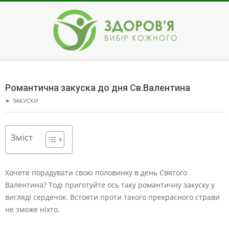
Skip
to
content
ЗДОРОВ'Я
Secondary
Navigation
Романтична закуска до дня Св.Валентина
Menu
➤
ЗАКУСКИ
Зміст
Хочете порадувати свою половинку в день Святого
Валентина? Тоді приготуйте ось таку романтичну закуску у
вигляді сердечок.
Встояти проти такого прекрасного страви
не зможе ніхто.