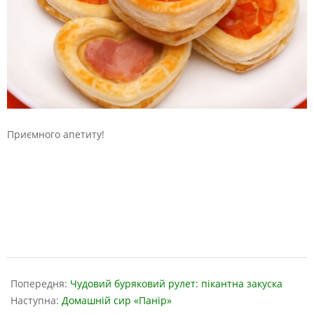
Приємного апетиту!
2019-
03-
Попередня:
Чудовий буряковий рулет: пікантна закуска
29
Наступна:
Домашній сир «Панір»