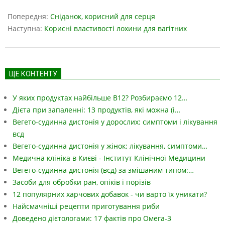
2023-
05-
Попередня:
Сніданок, корисний для серця
18
Наступна:
Корисні властивості лохини для вагітних
ЩЕ КОНТЕНТУ
У яких продуктах найбільше B12? Розбираємо 12…
Дієта при запаленні: 13 продуктів, які можна (і…
Вегето-судинна дистонія у дорослих: симптоми і лікування
всд
Вегето-судинна дистонія у жінок: лікування, симптоми…
Медична клініка в Києві - Інститут Клінічної Медицини
Вегето-судинна дистонія (всд) за змішаним типом:…
Засоби для обробки ран, опіків і порізів
12 популярних харчових добавок - чи варто їх уникати?
Найсмачніші рецепти приготування риби
Доведено дієтологами: 17 фактів про Омега-3