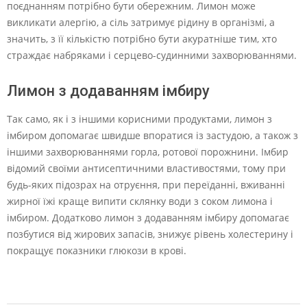
поєднанням потрібно бути обережним. Лимон може
викликати алергію, а сіль затримує рідину в організмі, а
значить, з її кількістю потрібно бути акуратніше тим, хто
страждає набряками і серцево-судинними захворюваннями.
Лимон з додаванням імбиру
Так само, як і з іншими корисними продуктами, лимон з
імбиром допомагає швидше впоратися із застудою, а також з
іншими захворюваннями горла, ротової порожнини. Імбир
відомий своїми антисептичними властивостями, тому при
будь-яких підозрах на отруєння, при переїданні, вживанні
жирної їжі краще випити склянку води з соком лимона і
імбиром. Додатково лимон з додаванням імбиру допомагає
позбутися від жирових запасів, знижує рівень холестерину і
покращує показники глюкози в крові.