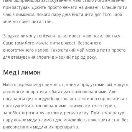
Найпоширенішим застосуванням чаю стало його вживання
при застудах. Досить просто лежати на дивані і більше пити
чаю з лимоном. Всього пару днів вистачити для того, щоб
значно полегшити стан.
Завдяки лимону тонізуючі властивості чаю посилюються.
Саме тому його можна пити в якості безпечного
енергетичного напою. Також такий чай можна пити просто
для втамування спраги в жаркий період року.
Мед і лимон
Навіть окремо мед і лимон є цінними продуктами, які можуть
допомогти впоратися з багатьма захворюваннями. Але
поєднання цих продуктів дозволяє ефективно справлятися з
простудними захворюваннями, знижувати холестерин,
запобігати розвитку артриту, ревматизму. При температурі
пару ложок меду з лимон дає можливість полегшити стан без
використання медичних препаратів.