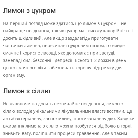
Лимон з цукром
На перший погляд може здатися, що лимон з цукром – не
найкраще поєднання, так як цукор має високу калорійність і
досить шкідливий. Але якщо заздалегідь приготувати
часточки лимона, пересипані цукровим піском, то вийде
смачне і корисне ласощі, яке допомагає при застуді,
занепаді сил, безсонні і депресії. Всього 1-2 ложки в день
цього смачного ліки забезпечать хорошу підтримку для
організму.
Лимон з сіллю
Незважаючи на досить незвичайне поєднання, лимон з
сіллю володіє унікальними лікувальними властивостями. Це
антибактеріальну, заспокійливу, протизапальну дію. Завдяки
вживання лимона з сіллю можна позбутися від болю в горлі,
знизити вагу, поліпшити процеси травлення. Але з таким