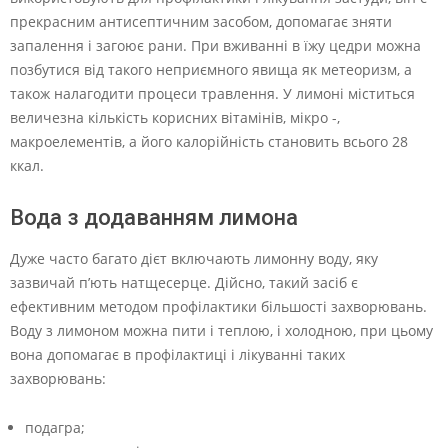
прекрасним антисептичним засобом, допомагає зняти
запалення і загоює рани. При вживанні в їжу цедри можна
позбутися від такого неприємного явища як метеоризм, а
також налагодити процеси травлення. У лимоні міститься
величезна кількість корисних вітамінів, мікро -,
макроелементів, а його калорійність становить всього 28
ккал.
Вода з додаванням лимона
Дуже часто багато дієт включають лимонну воду, яку
зазвичай п’ють натщесерце. Дійсно, такий засіб є
ефективним методом профілактики більшості захворювань.
Воду з лимоном можна пити і теплою, і холодною, при цьому
вона допомагає в профілактиці і лікуванні таких
захворювань:
подагра;