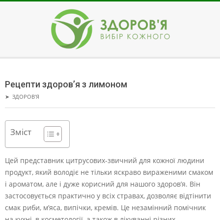
Skip
to
content
ЗДОРОВ'Я
Secondary
Navigation
Рецепти здоров’я з лимоном
Menu
➤
ЗДОРОВ'Я
Зміст
Цей представник цитрусових-звичний для кожної людини
продукт, який володіє не тільки яскраво вираженими смаком
і ароматом, але і дуже корисний для нашого здоров’я. Він
застосовується практично у всіх стравах, дозволяє відтінити
смак риби, м’яса, випічки, кремів. Це незамінний помічник
на кухні, в косметології, а також в лікуванні різних