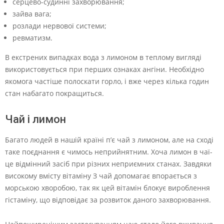
серцево-судинні захворювання;
зайва вага;
розлади нервової системи;
ревматизм.
В екстрених випадках вода з лимоном в теплому вигляді
використовується при перших ознаках ангіни. Необхідно
якомога частіше полоскати горло, і вже через кілька годин
стан набагато покращиться.
Чай і лимон
Багато людей в нашій країні п’є чай з лимоном, але на сході
таке поєднання є чимось неприйнятним. Хоча лимон в чаї-
це відмінний засіб при різних неприємних станах. Завдяки
високому вмісту вітаміну З чай допомагає впорається з
морською хворобою, так як цей вітамін блокує вироблення
гістаміну, що відповідає за розвиток даного захворювання.