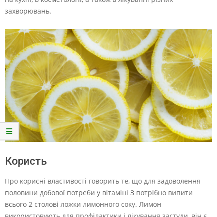
захворювань.
Користь
Про корисні властивості говорить те, що для задоволення
половини добової потреби у вітаміні З потрібно випити
всього 2 столові ложки лимонного соку. Лимон
використовують для профілактики і лікування застуди, він є