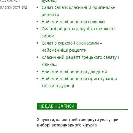
духовці
алежності від
Салат Олів'є: класичні й оригінальні
рецепти
Найсмачніші рецепти солянки
Смачні рецепти дерунів з шинкою і
сиром
Салат з куркою і ананасами –
найсмачніші рецепти
Класичний рецепт грецького салату і
кілька…
Найсмачніші рецепти для дітей
Найсмачніші рецепти приготування
тріски в духовці
НЕДАВНІ ЗАПИСИ
3 пункти, на які треба звернути увагу при
виборі ветеринарного хірурга