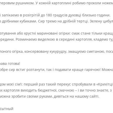
перовим рушником. У кожній картоплині робимо проколи ножем
апікаємо в розігрітій до 180 градусів духовці близько години.
мо дрібними кубиками. Сир тремо на дрібній тертці. Зелену цибу
тування або хрусткі мариновані огірки: смак стане тільки кращ
середини. Розминаємо виделкою в середині картопля, кладемо т
лоного огірка, консервовану кукурудзу, змащуємо сметаною, по
рава готова!
бре сир встиг розтанути, так і подавати краще гарячою! Можна
 моєї сім’ї: перший раз такий перекус спробували в «Крихітці-
 картопля виходить бюджетної, смачною – і ви точно знаєте, з
 можна зробити своїми руками, дивіться на нашому сайті.