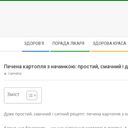
Skip
to
content
Secondary
ЗДОРОВ’Я
ПОРАДА ЛІКАРЯ
ЗДОРОВА КРАСА
Navigation
Menu
Печена картопля з начинкою: простий, смачний і 
➤
ГАРНІРИ
Зміст
Дуже простий, смачний і ситний рецепт: печена картопля з 
Єдине, що бентежить – це час запікання картоплі в духовці. А 