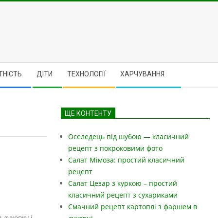
ТНІСТЬ
ДІТИ
ТЕХНОЛОГІЇ
ХАРЧУВАННЯ
ЩЕ КОНТЕНТУ
Оселедець під шубою — класичний
рецепт з покроковими фото
Салат Мімоза: простий класичний
рецепт
Салат Цезар з куркою – простий
класичний рецепт з сухариками
Смачний рецепт картоплі з фаршем в
 духовку і