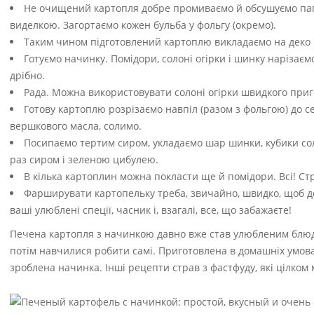
Не очищений картопля добре промиваємо й обсушуємо па
виделкою. Загортаємо кожен бульба у фольгу (окремо).
Таким чином підготовлений картоплю викладаємо на деко і з
Готуємо начинку. Помідори, солоні огірки і шинку нарізає
дрібно.
Рада. Можна використовувати солоні огірки швидкого приго
Готову картоплю розрізаємо навпіл (разом з фольгою) до 
вершкового масла, солимо.
Посипаємо тертим сиром, укладаємо шар шинки, кубики со
раз сиром і зеленою цибулею.
В кілька картоплин можна покласти ще й помідори. Всі! Ст
Фарширувати картопельку треба, звичайно, швидко, щоб до
ваші улюблені спеції, часник і, взагалі, все, що забажаєте!
Печена картопля з начинкою давно вже став улюбленим блюдом
потім навчилися робити самі. Приготовлена в домашніх умовах
зроблена начинка. Інші рецепти страв з фастфуду, які цілком