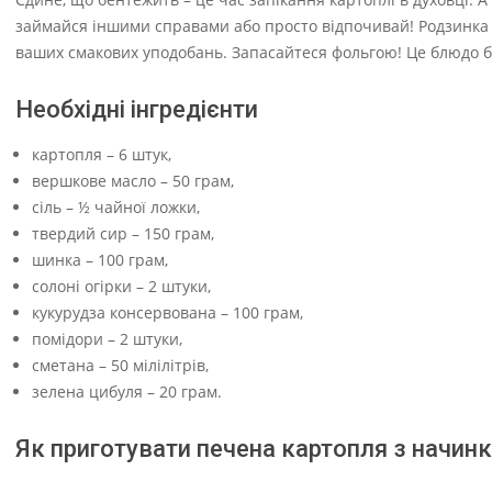
займайся іншими справами або просто відпочивай! Родзинка ц
ваших смакових уподобань. Запасайтеся фольгою! Це блюдо б
Необхідні інгредієнти
картопля – 6 штук,
вершкове масло – 50 грам,
сіль – ½ чайної ложки,
твердий сир – 150 грам,
шинка – 100 грам,
солоні огірки – 2 штуки,
кукурудза консервована – 100 грам,
помідори – 2 штуки,
сметана – 50 мілілітрів,
зелена цибуля – 20 грам.
Як приготувати печена картопля з начин