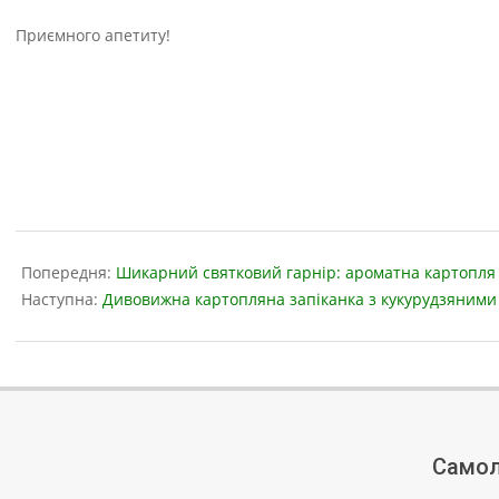
Приємного апетиту!
2019-
05-
Попередня:
Шикарний святковий гарнір: ароматна картопля 
01
Наступна:
Дивовижна картопляна запіканка з кукурудзяними
Самол