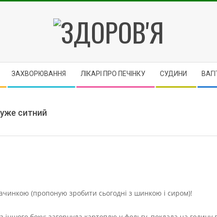
ЗДОРОВ'Я
ЗАХВОРЮВАННЯ
ЛІКАРІ ПРО ПЕЧІНКУ
CУДИНИ
ВАГІ
дуже ситний
начинкою (пропоную зробити сьогодні з шинкою і сиром)!
з іншого боку: загорнула картоплю у фольгу, поклала на годину в