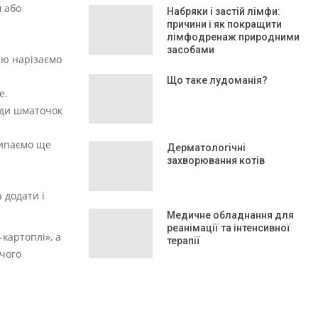
 або
Набряки і застій лімфи:
причини і як покращити
лімфодренаж природними
засобами
лю нарізаємо
Що таке лудоманія?
е.
уди шматочок
сипаємо ще
Дерматологічні
захворювання котів
 додати і
Медичне обладнання для
реанімації та інтенсивної
картоплі», а
терапії
 чого