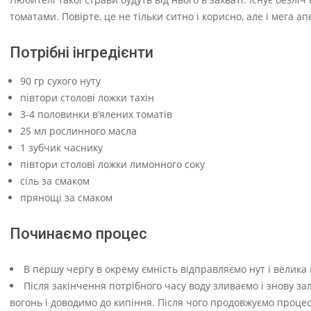
томатами. Повірте, це не тільки ситно і корисно, але і мега 
Потрібні інгредієнти
90 гр сухого нуту
півтори столові ложки тахін
3-4 половинки в’ялених томатів
25 мл рослинного масла
1 зубчик часнику
півтори столові ложки лимонного соку
сіль за смаком
прянощі за смаком
Починаємо процес
В першу чергу в окрему ємність відправляємо нут і велика 
Після закінчення потрібного часу воду зливаємо і знову з
вогонь і доводимо до кипіння. Після чого продовжуємо процес