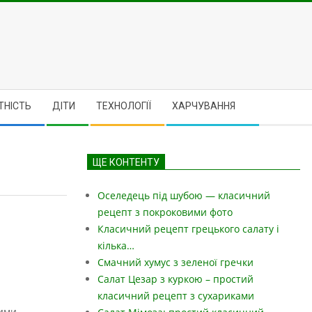
ТНІСТЬ
ДІТИ
ТЕХНОЛОГІЇ
ХАРЧУВАННЯ
ЩЕ КОНТЕНТУ
Оселедець під шубою — класичний
рецепт з покроковими фото
Класичний рецепт грецького салату і
кілька…
Смачний хумус з зеленої гречки
Салат Цезар з куркою – простий
класичний рецепт з сухариками
ними