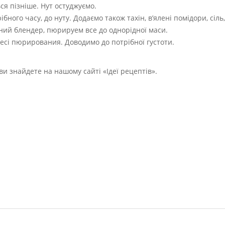
ся пізніше. Нут остуджуємо.
ного часу, до нуту. Додаємо також тахін, в’ялені помідори, сіль
ий блендер, пюрируем все до однорідної маси.
есі пюрирования. Доводимо до потрібної густоти.
ви знайдете на нашому сайті «Ідеї рецептів».