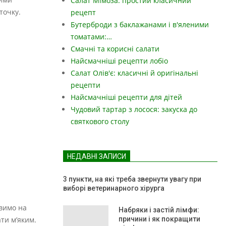
Салат Мімоза: простий класичний
точку.
рецепт
Бутерброди з баклажанами і в'яленими
томатами:…
Смачні та корисні салати
Найсмачніші рецепти лобіо
Салат Олів'є: класичні й оригінальні
рецепти
Найсмачніші рецепти для дітей
Чудовий тартар з лосося: закуска до
святкового столу
НЕДАВНІ ЗАПИСИ
3 пункти, на які треба звернути увагу при
виборі ветеринарного хірурга
авимо на
Набряки і застій лімфи:
ти м’яким.
причини і як покращити