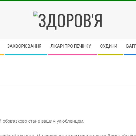
ЗДОРОВ'Я
ЗАХВОРЮВАННЯ
ЛІКАРІ ПРО ПЕЧІНКУ
CУДИНИ
ВАГІ
ий обов’язково стане вашим улюбленцем.
іч варіантів хумуса. Ми пропонуємо вам приготувати його з в’яле