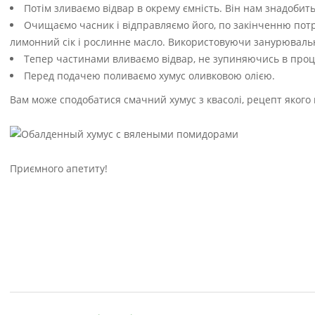
Потім зливаємо відвар в окрему ємність. Він нам знадобить
Очищаємо часник і відправляємо його, по закінченню потріб
лимонний сік і рослинне масло. Використовуючи занурювальн
Тепер частинами вливаємо відвар, не зупиняючись в проц
Перед подачею поливаємо хумус оливковою олією.
Вам може сподобатися смачний хумус з квасолі, рецепт якого 
Приємного апетиту!
2019-