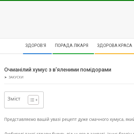
Skip
to
content
Secondary
ЗДОРОВ’Я
ПОРАДА ЛІКАРЯ
ЗДОРОВА КРАСА
Navigation
Menu
Очманілий хумус з в’яленими помідорами
➤
ЗАКУСКИ
Зміст
Представляємо вашій увазі рецепт дуже смачного хумуса, як
Любителі такої страви будуть від нього в захваті. Існує безл