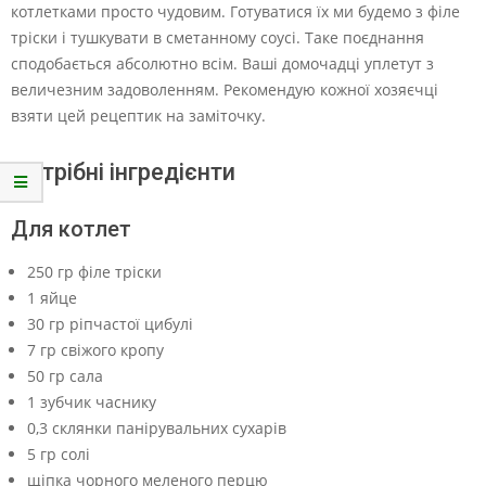
котлетками просто чудовим. Готуватися їх ми будемо з філе
тріски і тушкувати в сметанному соусі. Таке поєднання
сподобається абсолютно всім. Ваші домочадці уплетут з
величезним задоволенням. Рекомендую кожної хозяєчці
взяти цей рецептик на заміточку.
Потрібні інгредієнти
Для котлет
250 гр філе тріски
1 яйце
30 гр ріпчастої цибулі
7 гр свіжого кропу
50 гр сала
1 зубчик часнику
0,3 склянки панірувальних сухарів
5 гр солі
щіпка чорного меленого перцю