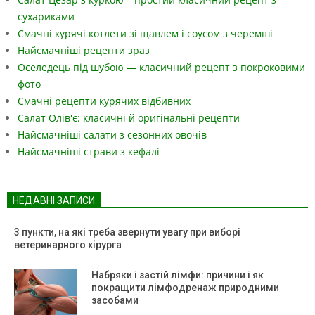
сухариками
Смачні курячі котлети зі щавлем і соусом з черемші
Найсмачніші рецепти зраз
Оселедець під шубою — класичний рецепт з покроковими
фото
Смачні рецепти курячих відбивних
Салат Олів'є: класичні й оригінальні рецепти
Найсмачніші салати з сезонних овочів
Найсмачніші страви з кефалі
НЕДАВНІ ЗАПИСИ
3 пункти, на які треба звернути увагу при виборі
ветеринарного хірурга
Набряки і застій лімфи: причини і як
покращити лімфодренаж природними
засобами