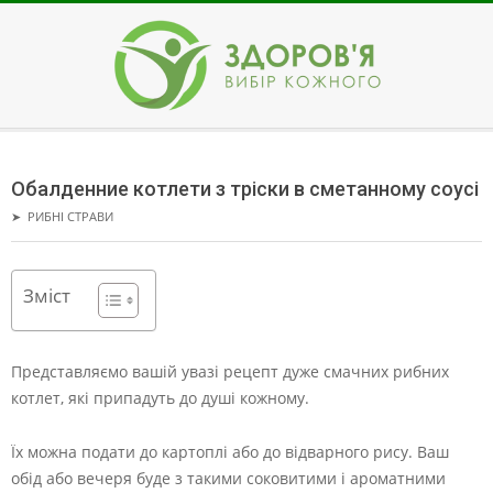
Skip
to
content
ЗДОРОВ'Я
Secondary
Navigation
Обалденние котлети з тріски в сметанному соусі
Menu
➤
РИБНІ СТРАВИ
Зміст
Представляємо вашій увазі рецепт дуже смачних рибних
котлет, які припадуть до душі кожному.
Їх можна подати до картоплі або до відварного рису. Ваш
обід або вечеря буде з такими соковитими і ароматними