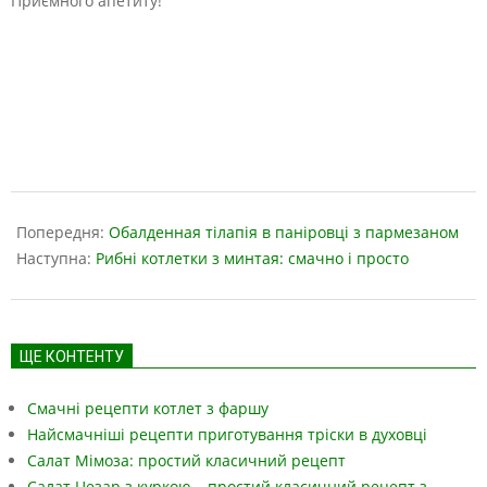
Приємного апетиту!
2019-
03-
Попередня:
Обалденная тілапія в паніровці з пармезаном
29
Наступна:
Рибні котлетки з минтая: смачно і просто
ЩЕ КОНТЕНТУ
Смачні рецепти котлет з фаршу
Найсмачніші рецепти приготування тріски в духовці
Салат Мімоза: простий класичний рецепт
Салат Цезар з куркою – простий класичний рецепт з