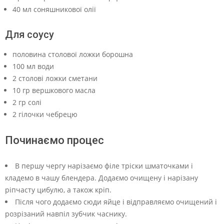
40 мл соняшникової олії
Для соусу
половина столової ложки борошна
100 мл води
2 столові ложки сметани
10 гр вершкового масла
2 гр солі
2 гілочки чебрецю
Починаємо процес
В першу чергу нарізаємо філе тріски шматочками і
кладемо в чашу блендера. Додаємо очищену і нарізану
ріпчасту цибулю, а також кріп.
Після чого додаємо сюди яйце і відправляємо очищений і
розрізаний навпіл зубчик часнику.