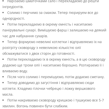
Нарізаємо шматочками сало і перекладаємо до решти
інгредієнтів.
Солимо і перчимо за смаком. Тепер пюрируем все до
однорідності.
Потім перекладаємо в окрему ємність і насипаємо
панірувальні сухарі. Вимішуємо фарш і залишаємо на деякий
час для набухання сухарів.
Тепер формуємо невеликі котлетки і відправляємо їх на
розігріту сковороду з невеликою кількістю олії
обсмажуватися з двох сторін до готовності.
Потім перекладаємо їх в окрему ємність, а в цю сковороду
додаємо ще трохи олії і насипаємо борошно. Розтираємо її і
вливаємо воду.
Після чого солимо і перемішуємо, потім додаємо сметану.
Тепер доводимо до загустіння і відправляємо сюди
котлети. Кладемо гілочки чебрецю і ложку вершкового
масла.
Потім накриваємо сковороду кришкою і тушкуємо все 5-7
хвилин. Вогонь повинен бути слабким.