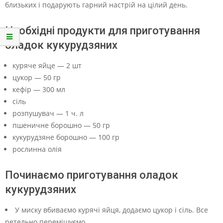
близьких і подарують гарний настрій на цілий день.
Необхідні продукти для приготування
оладок кукурудзяних
куряче яйце — 2 шт
цукор — 50 гр
кефір — 300 мл
сіль
розпушувач — 1 ч. л
пшеничне борошно — 50 гр
кукурудзяне борошно — 100 гр
рослинна олія
Починаємо приготування оладок
кукурудзяних
У миску вбиваємо курячі яйця, додаємо цукор і сіль. Все
ретельно перемішуємо.