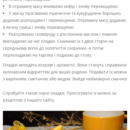
В отриману масу вливаємо кефір і знову перемішуємо.
У миску просіваємо пшеничне та кукурудзяне борошно,
додаємо розпушувач і перемішуємо. Отриману масу додаємо
в яєчну суміш і знову перемішуємо.
Розігріваємо сковороду з рослинним маслом і ложкою
викладаємо на неї оладки. Смажимо їх з двох сторін на
середньому вогні до золотистої скоринки. А потім
перекладаємо на тарілку і подаємо до столу.
Оладки виходять яскраві і ароматні. Вони стануть справжнім
кулінарним відкриттям для вашої родини. Подавати їх можна
з варенням, сметаною або медом. Вийде неймовірно смачно!
Спробуйте також сирні оладки. Приготувати їх можна за
рецептом з нашого сайту.