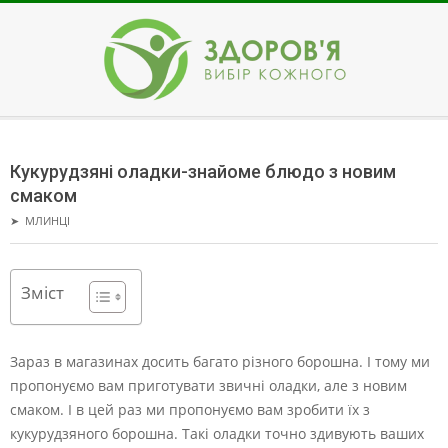
Skip
to
content
ЗДОРОВ'Я
Secondary
Navigation
Кукурудзяні оладки-знайоме блюдо з новим
Menu
смаком
➤
МЛИНЦІ
Зміст
Зараз в магазинах досить багато різного борошна. І тому ми
пропонуємо вам приготувати звичні оладки, але з новим
смаком.
І в цей раз ми пропонуємо вам зробити їх з
кукурудзяного борошна. Такі оладки точно здивують ваших