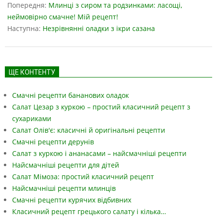
04-
Попередня:
Млинці з сиром та родзинками: ласощі,
09
неймовірно смачне! Мій рецепт!
Наступна:
Незрівнянні оладки з ікри сазана
ЩЕ КОНТЕНТУ
Смачні рецепти бананових оладок
Салат Цезар з куркою – простий класичний рецепт з
сухариками
Салат Олів'є: класичні й оригінальні рецепти
Смачні рецепти дерунів
Салат з куркою і ананасами – найсмачніші рецепти
Найсмачніші рецепти для дітей
Салат Мімоза: простий класичний рецепт
Найсмачніші рецепти млинців
Смачні рецепти курячих відбивних
Класичний рецепт грецького салату і кілька…