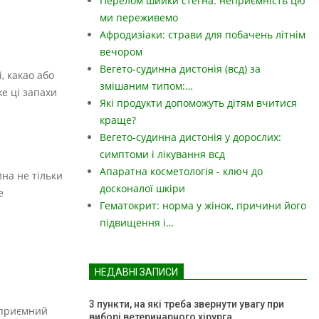
Перелом шийки стегна: неприємність цю
ми переживемо
Афродизіаки: страви для побачень літнім
вечором
Вегето-судинна дистонія (всд) за
, какао або
змішаним типом:…
е ці запахи
Які продукти допоможуть дітям вчитися
краще?
Вегето-судинна дистонія у дорослих:
симптоми і лікування всд
Апаратна косметологія - ключ до
на не тільки
досконалої шкіри
е
Гематокрит: норма у жінок, причини його
підвищення і…
НЕДАВНІ ЗАПИСИ
3 пункти, на які треба звернути увагу при
і приємний
виборі ветеринарного хірурга