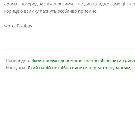
аромат посеред засніженої зими. І не дивно, адже саме ці спец
корицею взимку пахнуть особливо приємно.
Фото: Pixabay
2022-
09-
Попередня:
Який продукт допомагає значно збільшити трива
06
Наступна:
Який напій потрібно випити перед тренуванням, 