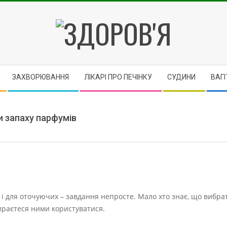
ЗДОРОВ'Я
ЗАХВОРЮВАННЯ
ЛІКАРІ ПРО ПЕЧІНКУ
CУДИНИ
ВАГІ
и запаху парфумів
 і для оточуючих – завдання непросте. Мало хто знає, що вибра
ираєтеся ними користуватися.