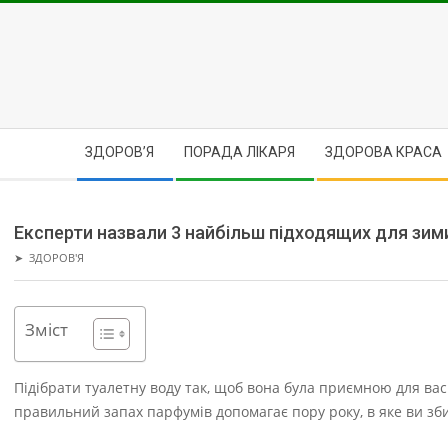
Skip
to
content
Secondary
ЗДОРОВ’Я
ПОРАДА ЛІКАРЯ
ЗДОРОВА КРАСА
Navigation
Menu
Експерти назвали 3 найбільш підходящих для зим
➤
ЗДОРОВ'Я
Зміст
Підібрати туалетну воду так, щоб вона була приємною для вас
правильний запах парфумів допомагає пору року, в яке ви зб