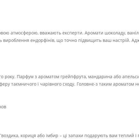
мовою атмосферою, вважають експерти. Аромати шоколаду, ванілі
ь вироблення ендорфінів, що точно підвищить ваш настрій. Адж
го року. Парфум з ароматом грейпфрута, мандарина або апельси
феру таємничого і чарівного сходу. Головне-з таким ароматом н
. Гвоздика, кориця або імбир – ці запахи подарують вам теплий 