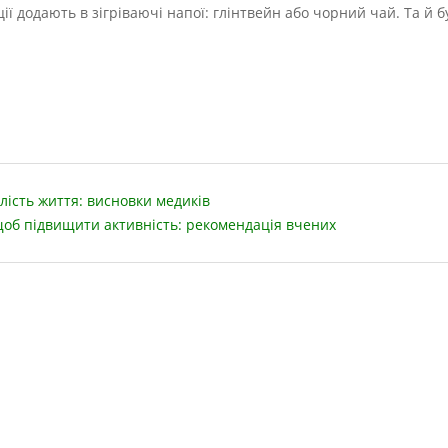
ії додають в зігріваючі напої: глінтвейн або чорний чай. Та й б
лість життя: висновки медиків
щоб підвищити активність: рекомендація вчених