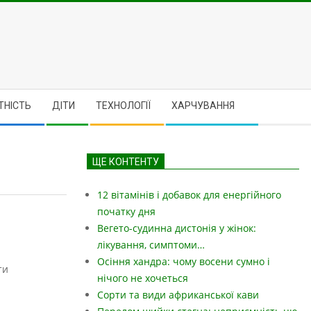
ТНІСТЬ
ДІТИ
ТЕХНОЛОГІЇ
ХАРЧУВАННЯ
ЩЕ КОНТЕНТУ
12 вітамінів і добавок для енергійного
початку дня
Вегето-судинна дистонія у жінок:
лікування, симптоми…
Осіння хандра: чому восени сумно і
ти
нічого не хочеться
Сорти та види африканської кави