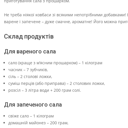
приготування сала з прошарком.
Не треба ніякої ковбаси зі всякими непотрібними добавками! В
варене і запечене – дуже смачне, ароматне! Його можна приго
Склад продуктів
Для вареного сала
сало (краще з м’ясним прошарком) – 1 кілограм
часник – 7 зубчиків,
сіль – 2 столові ложки,
суміш перців (або приправа) – 2 столових ложки,
розсіл – 3 літра води + 200 грам солі.
Для запеченого сала
свіже сало – 1 кілограм
домашній майонез – 200 грам,