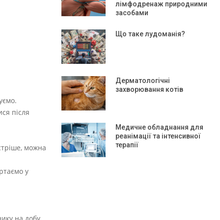
лімфодренаж природними
засобами
Що таке лудоманія?
Дерматологічні
захворювання котів
уємо.
ися після
Медичне обладнання для
реанімації та інтенсивної
терапії
стріше, можна
ртаємо у
ику на добу.