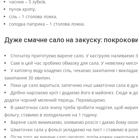
часник – 5 зубків,
пучок кропу,
сіль – 1 столова ложка,
солодка паприка – 1 столова ложка.
Дуже смачне сало на закуску: покроков
Спочатку приготуємо варене сало. У каструлю наливаємо 3 
Самі в цей час зробимо обмазку для сала. У невелику мисо
У киплячу воду кладемо сіль, чекаємо закипання і виклада
закипання 30 хвилин.
Поки це сало вариться, запечемо інші шматочки сала в духо
Дрібно нарізаємо кріп і додаємо його в майонез. Сюди ж д
додати чорний мелений перець. Перемішуємо.
В шматочках сала знизу треба зробити надрізи, щоб мари
фольгу, ставимо в холодильник на 1 годину.
Варене сало вимикаємо, зливаємо розсіл і даємо йому охол
Шматочки сала у фользі укладаємо на лист і ставимо в розіг
Після того, як варене сало охололо, потім кожен шматочок 