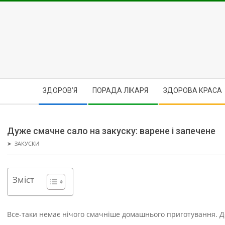
Skip
to
content
Secondary
ЗДОРОВ’Я
ПОРАДА ЛІКАРЯ
ЗДОРОВА КРАСА
Navigation
Menu
Дуже смачне сало на закуску: варене і запечене
➤
ЗАКУСКИ
Зміст
Все-таки немає нічого смачніше домашнього приготування. До 