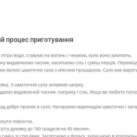
ий процес приготування
літри води, ставимо на вогонь і чекаємо, коли вона закипить.
чку видавлюємо часник, насипаємо сіль і суміш перців. Переміш
ємо великі шматочки сала з м’ясним прошарком. Сало має варит
вці. З шматочків сала знімаємо шкірку.
одаємо видавлений часник, паприку і сіль. Якщо ви любите пого
над добре проник в сало. Натираємо маринадом шматочки і заго
онути повністю.
ріту духовку до 180 градусів на 45 хвилин.
в суміш зі спеціями. Загортаємо у фольгу, залишаємо в холодильн