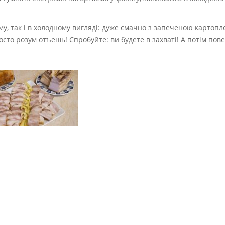
му, так і в холодному вигляді: дуже смачно з запеченою картоп
осто розум отъешь! Спробуйте: ви будете в захваті! А потім пов