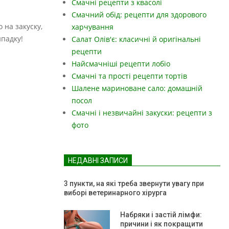
Смачні рецепти з квасолі
Смачний обід: рецепти для здорового
 на закуску,
харчування
ипадку!
Салат Олів'є: класичні й оригінальні
рецепти
Найсмачніші рецепти лобіо
Смачні та прості рецепти тортів
Шалене мариноване сало: домашній
посол
Смачні і незвичайні закуски: рецепти з
фото
НЕДАВНІ ЗАПИСИ
3 пункти, на які треба звернути увагу при
виборі ветеринарного хірурга
Набряки і застій лімфи:
причини і як покращити