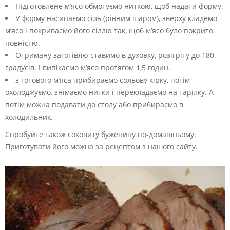
Підготовлене м’ясо обмотуємо ниткою, щоб надати форму.
У форму насипаємо сіль (рівним шаром), зверху кладемо
м’ясо і покриваємо його сіллю так, щоб м’ясо було покрито
повністю.
Отриману заготівлю ставимо в духовку, розігріту до 180
градусів. І випікаємо м’ясо протягом 1,5 годин.
з готового м’яса прибираємо сольову кірку, потім
охолоджуємо, знімаємо нитки і перекладаємо на тарілку. А
потім можна подавати до столу або прибираємо в
холодильник.
Спробуйте також соковиту буженину по-домашньому.
Приготувати його можна за рецептом з нашого сайту.