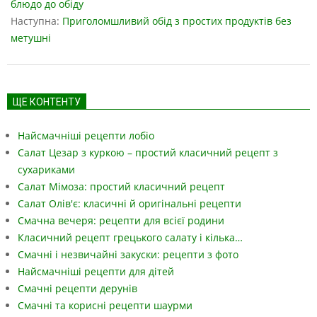
29
блюдо до обіду
Наступна:
Приголомшливий обід з простих продуктів без
метушні
ЩЕ КОНТЕНТУ
Найсмачніші рецепти лобіо
Салат Цезар з куркою – простий класичний рецепт з
сухариками
Салат Мімоза: простий класичний рецепт
Салат Олів'є: класичні й оригінальні рецепти
Смачна вечеря: рецепти для всієї родини
Класичний рецепт грецького салату і кілька…
Смачні і незвичайні закуски: рецепти з фото
Найсмачніші рецепти для дітей
Смачні рецепти дерунів
Смачні та корисні рецепти шаурми