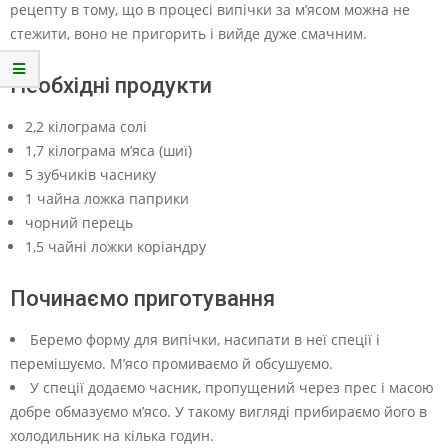
рецепту в тому, що в процесі випічки за м’ясом можна не
стежити, воно не пригорить і вийде дуже смачним.
Необхідні продукти
2,2 кілограма солі
1,7 кілограма м’яса (шиї)
5 зубчиків часнику
1 чайна ложка паприки
чорний перець
1,5 чайні ложки коріандру
Починаємо приготування
Беремо форму для випічки, насипати в неї спеції і
перемішуємо. М’ясо промиваємо й обсушуємо.
У спеції додаємо часник, пропущений через прес і масою
добре обмазуємо м’ясо. У такому вигляді прибираємо його в
холодильник на кілька годин.