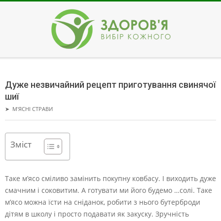
Skip
to
content
ЗДОРОВ'Я
Secondary
Navigation
Дуже незвичайний рецепт приготування свинячої
Menu
шиї
➤
М'ЯСНІ СТРАВИ
Зміст
Таке м’ясо сміливо замінить покупну ковбасу. І виходить дуже
смачним і соковитим. А готувати ми його будемо …солі.
Таке
м’ясо можна їсти на сніданок, робити з нього бутерброди
дітям в школу і просто подавати як закуску. Зручність