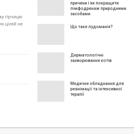
причини і як покращити
лімфодренаж природними
засобами
ьку гірчицю
их цілей не
Що таке лудоманія?
Дерматологічні
захворювання котів
Медичне обладнання для
реанімації та інтенсивної
терапії