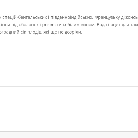
х спецій-бенгальських і південноіндійських. Французьку діжонс
ння від оболонок і розвести їх білим вином. Вода і оцет для так
радний сік плодів, які ще не дозріли.