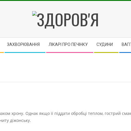
ЗДОРОВ'Я
ЗАХВОРЮВАННЯ
ЛІКАРІ ПРО ПЕЧІНКУ
CУДИНИ
ВАГІ
маком хрону. Однак якщо її піддати обробці теплом, гострий сма
ниту діжонську.