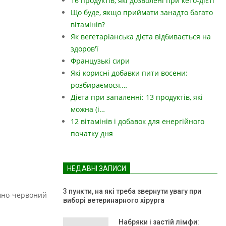
16 продуктів, які дозволені при кето-дієті
Що буде, якщо приймати занадто багато
вітамінів?
Як вегетаріанська дієта відбивається на
здоров'ї
Французькі сири
Які корисні добавки пити восени:
розбираємося,…
Дієта при запаленні: 13 продуктів, які
можна (і…
12 вітамінів і добавок для енергійного
початку дня
НЕДАВНІ ЗАПИСИ
3 пункти, на які треба звернути увагу при
темно-червоний
виборі ветеринарного хірурга
Набряки і застій лімфи: