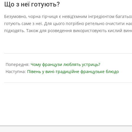
Що з неї готують?
Безумовно, чорна гірчиця є невід’ємним інгредієнтом багатьо
готують саме з неї. Для цього потрібно ретельно очистити насі
підходять. Також для розведення використовують кислий виног
2023-
07-
Попередня:
Чому французи люблять устриць?
28
Наступна:
Півень у вині-традиційне французьке блюдо