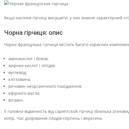
Якщо насіння гірчиці висушити, у них зникне характерний «го
Чорна гірчиця: опис
Чорна французька гірчиця містить багато корисних компонент
амінокислот і білків;
жирних кислот і ліпідів;
вуглевод;
клітковина;
речовин неорганічного походження;
ефірного масла;
вітамін.
Її головна відмінність від сарептской гірчиці (близька різнов
колір. Час дозрівання плодів-серпень і вересень.