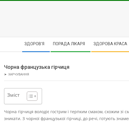
Skip
to
content
Secondary
ЗДОРОВ’Я
ПОРАДА ЛІКАРЯ
ЗДОРОВА КРАСА
Navigation
Menu
Чорна французька гірчиця
➤
ХАРЧУВАННЯ
Зміст
Чорна гірчиця володіє гострим і терпким смаком, схожим зі с
зникати. З чорної французької гірчиці, до речі, готують знаме