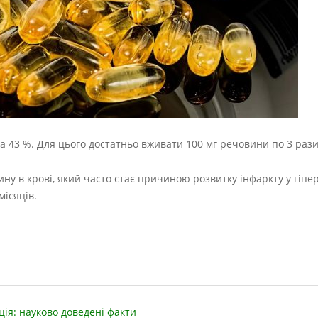
а 43 %. Для цього достатньо вживати 100 мг речовини по 3 рази
у в крові, який часто стає причиною розвитку інфаркту у гіпер
місяців.
ія: науково доведені факти