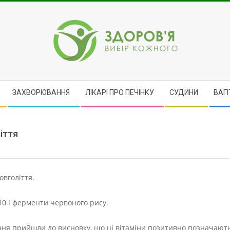
ЗДОРОВ'Я
ЗАХВОРЮВАННЯ
ЛІКАРІ ПРО ПЕЧІНКУ
CУДИНИ
ВАГІ
ліття
овголіття.
10 і ферменти червоного рису.
ення прийшли до висновку, що ці вітаміни позитивно позначают