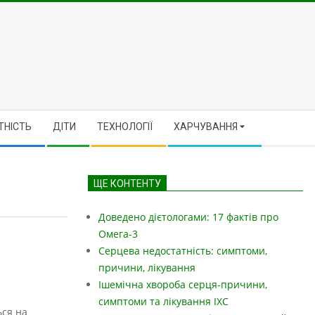
ТНІСТЬ
ДІТИ
ТЕХНОЛОГІЇ
ХАРЧУВАННЯ
ЩЕ КОНТЕНТУ
Доведено дієтологами: 17 фактів про
Омега-3
Серцева недостатність: симптоми,
причини, лікування
Ішемічна хвороба серця-причини,
симптоми та лікування ІХС
ься на