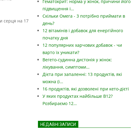
Гематокрит: норма у жінок, причини його
підвищення і…
Скільки Омега - 3 потрібно приймати в
и серця на 17
день?
12 вітамінів і добавок для енергійного
початку дня
12 популярних харчових добавок - чи
варто їх уникати?
Вегето-судинна дистонія у жінок:
лікування, симптоми…
Дієта при запаленні: 13 продуктів, які
можна (і…
16 продуктів, які дозволені при кето-дієті
У яких продуктах найбільше B12?
Розбираємо 12…
НЕДАВНІ ЗАПИСИ