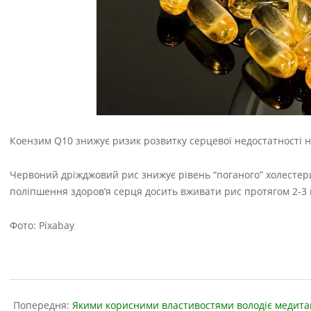
Коензим Q10 знижує ризик розвитку серцевої недостатності н
Червоний дріжджовий рис знижує рівень “поганого” холестерин
поліпшення здоров’я серця досить вживати рис протягом 2-3 
Фото: Pixabay
2022-
09-
Попередня:
Якими корисними властивостями володіє медитац