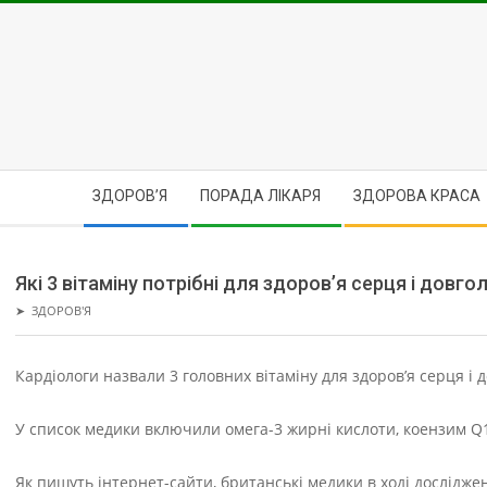
Skip
to
content
Secondary
ЗДОРОВ’Я
ПОРАДА ЛІКАРЯ
ЗДОРОВА КРАСА
Navigation
Menu
Які 3 вітаміну потрібні для здоров’я серця і довго
➤
ЗДОРОВ'Я
Кардіологи назвали 3 головних вітаміну для здоров’я серця і д
У список медики включили омега-3 жирні кислоти, коензим Q
Як пишуть інтернет-сайти, британські медики в ході дослідж