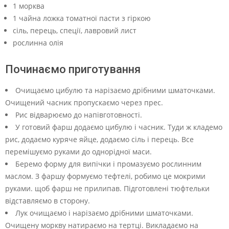
1 морква
1 чайна ложка томатної пасти з гіркою
сіль, перець, спеції, лавровий лист
рослинна олія
Починаємо приготування
Очищаємо цибулю та нарізаємо дрібними шматочками.
Очищений часник пропускаємо через прес.
Рис відварюємо до напівготовності.
У готовий фарш додаємо цибулю і часник. Туди ж кладемо
рис, додаємо куряче яйце, додаємо сіль і перець. Все
перемішуємо руками до однорідної маси.
Беремо форму для випічки і промазуємо рослинним
маслом. З фаршу формуємо тефтелі, робимо це мокрими
руками. щоб фарш не прилипав. Підготовлені тюфтельки
відставляємо в сторону.
Лук очищаємо і нарізаємо дрібними шматочками.
Очищену моркву натираємо на тертці. Викладаємо на