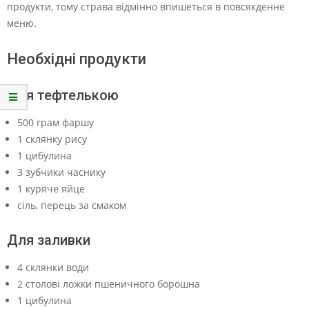
продукти, тому страва відмінно впишеться в повсякденне
меню.
Необхідні продукти
Для тефтелькою
500 грам фаршу
1 склянку рису
1 цибулина
3 зубчики часнику
1 куряче яйце
сіль, перець за смаком
Для заливки
4 склянки води
2 столові ложки пшеничного борошна
1 цибулина