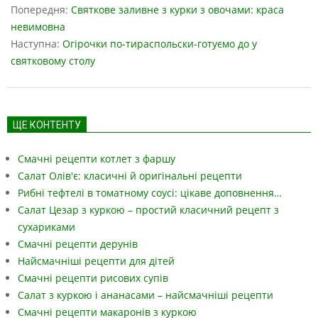
04-
Попередня:
Святкове заливне з курки з овочами: краса
26
невимовна
Наступна:
Огірочки по-тираспольски-готуємо до у
святковому столу
ЩЕ КОНТЕНТУ
Смачні рецепти котлет з фаршу
Салат Олів'є: класичні й оригінальні рецепти
Рибні тефтелі в томатному соусі: цікаве доповнення…
Салат Цезар з куркою – простий класичний рецепт з
сухариками
Смачні рецепти дерунів
Найсмачніші рецепти для дітей
Смачні рецепти рисових супів
Салат з куркою і ананасами – найсмачніші рецепти
Смачні рецепти макаронів з куркою