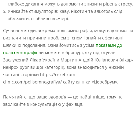
глибоке дихання можуть допомогти знизити рівень стресу.
Уникайте стимуляторів: каву, нікотин та алкоголь слід
обмежити, особливо ввечері.
Сучасні методи, зокрема полісомнографія, можуть допомогти
визначити причини проблем зі сном і знайти ефективні
шляхи їх подолання. Ознайомитись з усіма
показами до
полісомнографії
ви можете в брошурі, яку підготував
Заслужений Лікар України Мартин Андрій Юліанович (лікар-
нейрохірург вищої категорії), вона знаходиться у нижній
частині сторінки https://cerebrum-
clinic.com/polisomnografiya/ сайту клініки «Церебрум».
Пам’ятайте, що ваше здоров’я — це найцінніше, тому не
зволікайте з консультацією у фахівця.
2024-