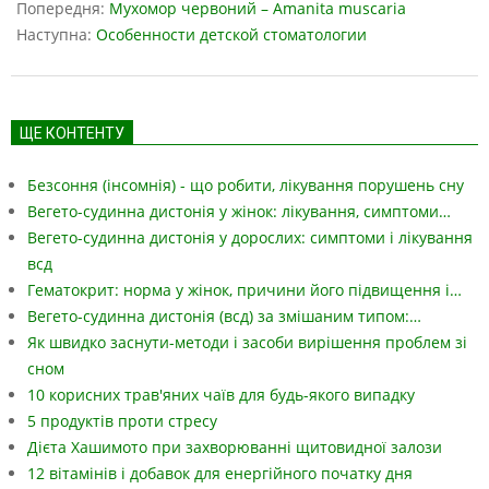
07-
Попередня:
Мухомор червоний – Amanita muscaria
17
Наступна:
Особенности детской стоматологии
ЩЕ КОНТЕНТУ
Безсоння (інсомнія) - що робити, лікування порушень сну
Вегето-судинна дистонія у жінок: лікування, симптоми…
Вегето-судинна дистонія у дорослих: симптоми і лікування
всд
Гематокрит: норма у жінок, причини його підвищення і…
Вегето-судинна дистонія (всд) за змішаним типом:…
Як швидко заснути-методи і засоби вирішення проблем зі
сном
10 корисних трав'яних чаїв для будь-якого випадку
5 продуктів проти стресу
Дієта Хашимото при захворюванні щитовидної залози
12 вітамінів і добавок для енергійного початку дня