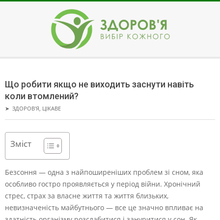
Skip
to
content
ЗДОРОВ'Я
Secondary
Navigation
Що робити якщо не виходить заснути навіть
Menu
коли втомлений?
➤
ЗДОРОВ'Я
,
ЦІКАВЕ
Зміст
Безсоння — одна з найпоширеніших проблем зі сном, яка
особливо гостро проявляється у період війни. Хронічний
стрес, страх за власне життя та життя близьких,
невизначеність майбутнього — все це значно впливає на
здатність організму розслабитися і зануритися у сон. Як