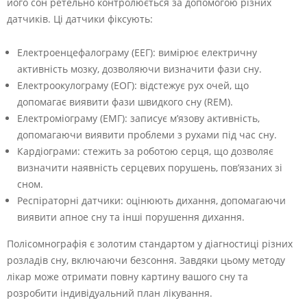
його сон ретельно контролюється за допомогою різних
датчиків. Ці датчики фіксують:
Електроенцефалограму (ЕЕГ): вимірює електричну
активність мозку, дозволяючи визначити фази сну.
Електроокулограму (ЕОГ): відстежує рух очей, що
допомагає виявити фази швидкого сну (REM).
Електроміограму (ЕМГ): записує м’язову активність,
допомагаючи виявити проблеми з рухами під час сну.
Кардіограми: стежить за роботою серця, що дозволяє
визначити наявність серцевих порушень, пов’язаних зі
сном.
Респіраторні датчики: оцінюють дихання, допомагаючи
виявити апное сну та інші порушення дихання.
Полісомнографія є золотим стандартом у діагностиці різних
розладів сну, включаючи безсоння. Завдяки цьому методу
лікар може отримати повну картину вашого сну та
розробити індивідуальний план лікування.