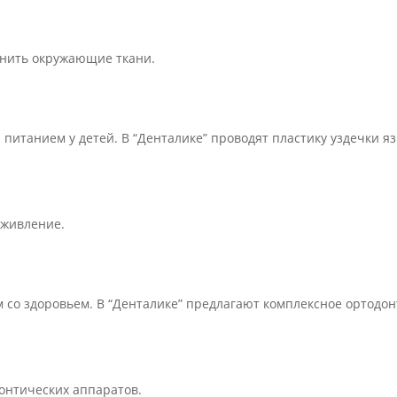
анить окружающие ткани.
питанием у детей. В “Денталике” проводят пластику уздечки яз
аживление.
со здоровьем. В “Денталике” предлагают комплексное ортодо
онтических аппаратов.