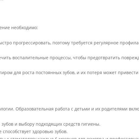
ение необходимо:
стро прогрессировать, поэтому требуется регулярное профила
ечить воспалительные процессы, чтобы предотвратить повреж
ром для роста постоянных зубов, и их потеря может привести
логии. Образовательная работа с детьми и их родителями вклю
 зубов и выбору подходящих средств гигиены.
 способствует здоровью зубов.
ы к стоматологу каждые 6 месяцев для осмотра и профессиона