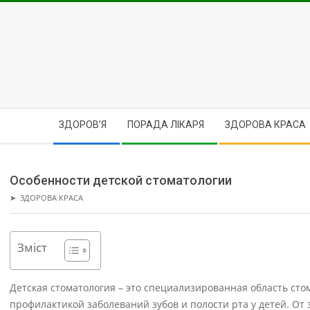
Skip
to
content
Secondary
ЗДОРОВ’Я
ПОРАДА ЛІКАРЯ
ЗДОРОВА КРАСА
Navigation
Menu
Особенности детской стоматологии
➤
ЗДОРОВА КРАСА
Зміст
Детская стоматология – это специализированная область ст
профилактикой заболеваний зубов и полости рта у детей. От