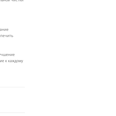
тание
спечить
лучшение
ие к каждому