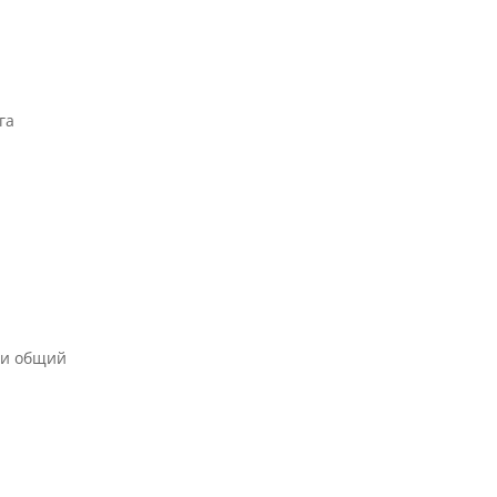
га
ти общий