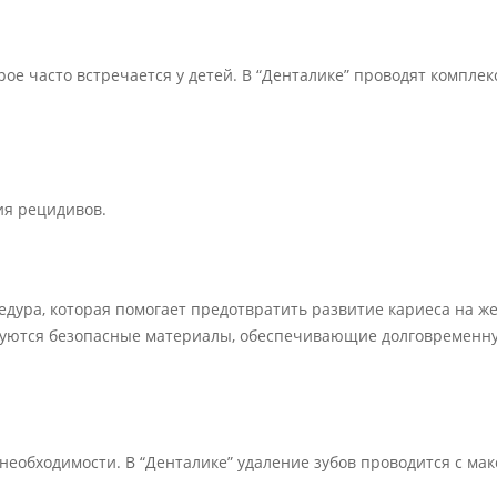
рое часто встречается у детей. В “Денталике” проводят компле
ия рецидивов.
дура, которая помогает предотвратить развитие кариеса на ж
льзуются безопасные материалы, обеспечивающие долговременн
 необходимости. В “Денталике” удаление зубов проводится с м