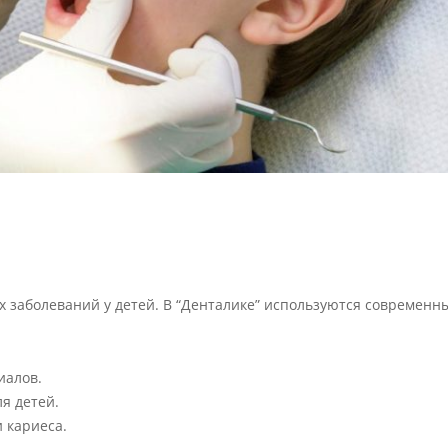
х заболеваний у детей. В “Денталике” используются современн
иалов.
я детей.
 кариеса.