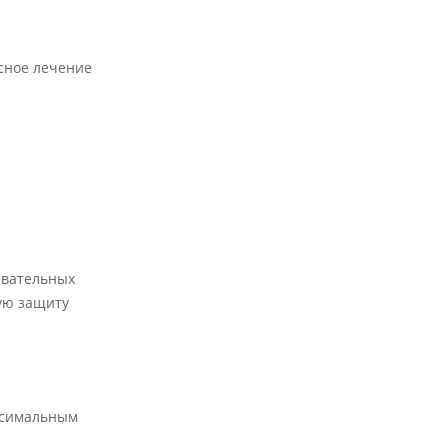
ксное лечение
евательных
ую защиту
аксимальным