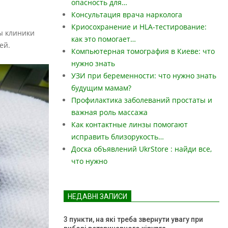
опасность для…
Консультация врача нарколога
Криосохранение и HLA-тестирование:
ты клиники
как это помогает…
ей.
Компьютерная томография в Киеве: что
нужно знать
УЗИ при беременности: что нужно знать
будущим мамам?
Профилактика заболеваний простаты и
важная роль массажа
Как контактные линзы помогают
исправить близорукость…
Доска объявлений UkrStore : найди все,
что нужно
НЕДАВНІ ЗАПИСИ
3 пункти, на які треба звернути увагу при