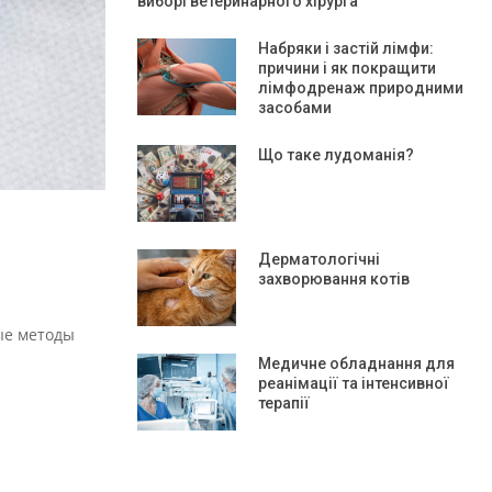
виборі ветеринарного хірурга
Набряки і застій лімфи:
причини і як покращити
лімфодренаж природними
засобами
Що таке лудоманія?
Дерматологічні
захворювання котів
ые методы
Медичне обладнання для
реанімації та інтенсивної
терапії