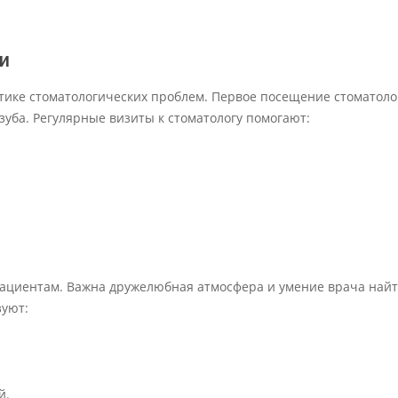
и
ктике стоматологических проблем. Первое посещение стоматоло
зуба. Регулярные визиты к стоматологу помогают:
 пациентам. Важна дружелюбная атмосфера и умение врача най
зуют:
й.