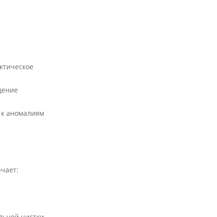
ктическое
дение
 к аномалиям
чает:
льной чистки