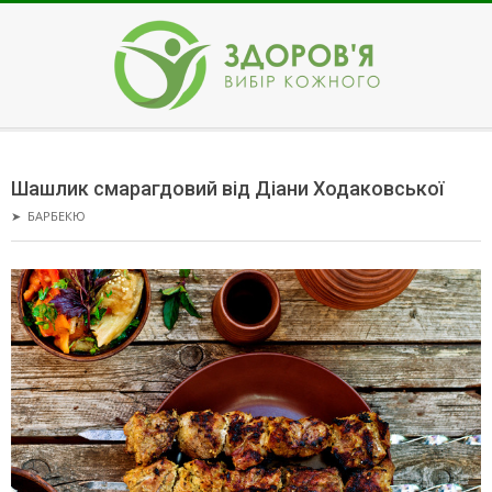
Skip
to
content
ЗДОРОВ'Я
Secondary
Navigation
Шашлик смарагдовий від Діани Ходаковської
Menu
➤
БАРБЕКЮ