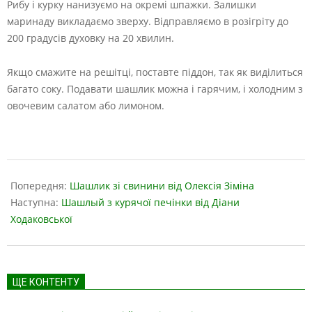
Рибу і курку нанизуємо на окремі шпажки. Залишки
маринаду викладаємо зверху. Відправляємо в розігріту до
200 градусів духовку на 20 хвилин.
Якщо смажите на решітці, поставте піддон, так як виділиться
багато соку. Подавати шашлик можна і гарячим, і холодним з
овочевим салатом або лимоном.
2019-
01-
Попередня:
Шашлик зі свинини від Олексія Зіміна
21
Наступна:
Шашлый з курячої печінки від Діани
Ходаковської
ЩЕ КОНТЕНТУ