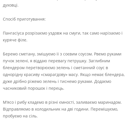
духовці.
Спосіб приготування:
Пангасіуса розрізаємо уздовж на смуги, так само нарізаємо і
куряче філе.
Беремо сметану, змішуємо її з соєвим соусом. Рвемо руками
пучок зелені, я віддаю перевагу петрушку. Заглибним
блендером перетворюємо зелень і сметанний соус в
однорідну красиву «смарагдову» масу. Якщо немає блендера,
дуже дрібно ріжемо зелень і тиснемо руками. Додаємо
часниковий порошок і перець.
М’ясо і рибу кладемо в різні ємності, заливаємо маринадом.
Відправляємо в холодильник на дві години. Перемішуємо,
пробуємо на сіль.