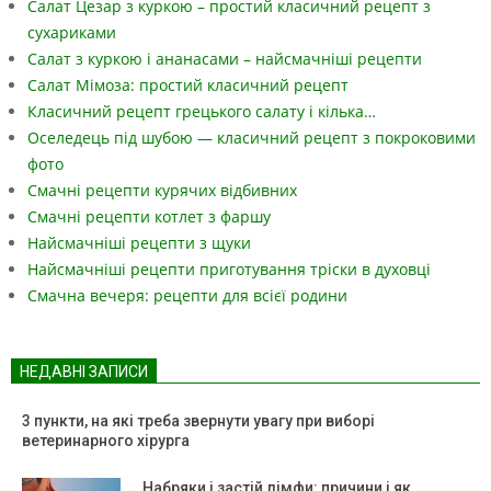
Салат Цезар з куркою – простий класичний рецепт з
сухариками
Салат з куркою і ананасами – найсмачніші рецепти
Салат Мімоза: простий класичний рецепт
Класичний рецепт грецького салату і кілька…
Оселедець під шубою — класичний рецепт з покроковими
фото
Смачні рецепти курячих відбивних
Смачні рецепти котлет з фаршу
Найсмачніші рецепти з щуки
Найсмачніші рецепти приготування тріски в духовці
Смачна вечеря: рецепти для всієї родини
НЕДАВНІ ЗАПИСИ
3 пункти, на які треба звернути увагу при виборі
ветеринарного хірурга
Набряки і застій лімфи: причини і як