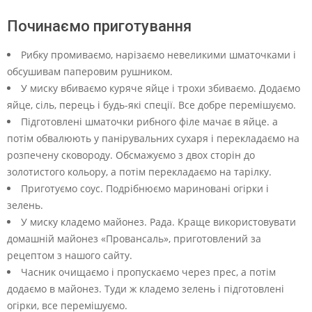
Починаємо приготування
Рибку промиваємо, нарізаємо невеликими шматочками і
обсушивам паперовим рушником.
У миску вбиваємо куряче яйце і трохи збиваємо. Додаємо
яйце, сіль, перець і будь-які спеції. Все добре перемішуємо.
Підготовлені шматочки рибного філе мачає в яйце. а
потім обвалюють у панірувальних сухаря і перекладаємо на
розпечену сковороду. Обсмажуємо з двох сторін до
золотистого кольору, а потім перекладаємо на тарілку.
Приготуємо соус. Подрібнюємо мариновані огірки і
зелень.
У миску кладемо майонез. Рада. Краще використовувати
домашній майонез «Провансаль», приготовлений за
рецептом з нашого сайту.
Часник очищаємо і пропускаємо через прес, а потім
додаємо в майонез. Туди ж кладемо зелень і підготовлені
огірки, все перемішуємо.