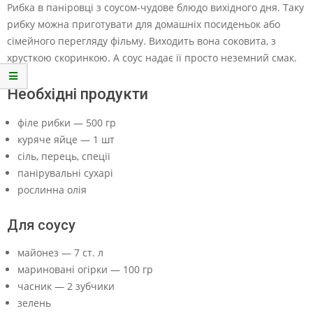
Рибка в паніровці з соусом-чудове блюдо вихідного дня. Таку
рибку можна приготувати для домашніх посиденьок або
сімейного перегляду фільму. Виходить вона соковита, з
хрусткою скоринкою. А соус надає її просто неземний смак.
Необхідні продукти
філе рибки — 500 гр
куряче яйце — 1 шт
сіль, перець, спеції
панірувальні сухарі
рослинна олія
Для соусу
майонез — 7 ст. л
мариновані огірки — 100 гр
часник — 2 зубчики
зелень