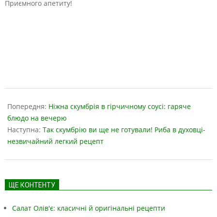
Приємного апетиту!
2019-
04-
Попередня:
Ніжна скумбрія в гірчичному соусі: гаряче
09
блюдо на вечерю
Наступна:
Так скумбрію ви ще не готували! Риба в духовці-
незвичайний легкий рецепт
ЩЕ КОНТЕНТУ
Салат Олів'є: класичні й оригінальні рецепти