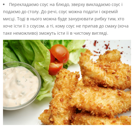
Перекладаємо соус на блюдо, зверху викладаємо соус і
подаємо до столу. До речі, соус можна подати і окремій
мисці. Тоді в нього можна буде занурювати рибку тим, хто
хоче їсти її з соусом. а ті, кому соус не припав до смаку (хоча
таке неможливо) зможуть їсти її в чистому вигляді.