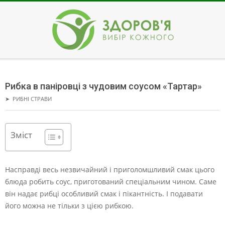
Skip
to
content
ЗДОРОВ'Я
Secondary
Navigation
Рибка в паніровці з чудовим соусом «Тартар»
Menu
➤
РИБНІ СТРАВИ
Зміст
Насправді весь незвичайний і приголомшливий смак цього
блюда робить соус, приготований спеціальним чином. Саме
він надає рибці особливий смак і пікантність. І подавати
його можна не тільки з цією рибкою.