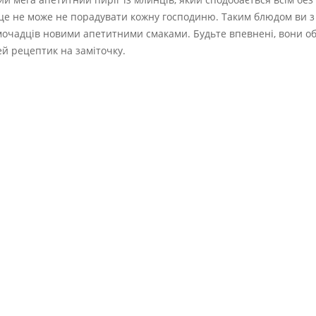
е це не може не порадувати кожну господиню. Таким блюдом ви з
очадців новими апетитними смаками. Будьте впевнені, вони об
ей рецептик на заміточку.