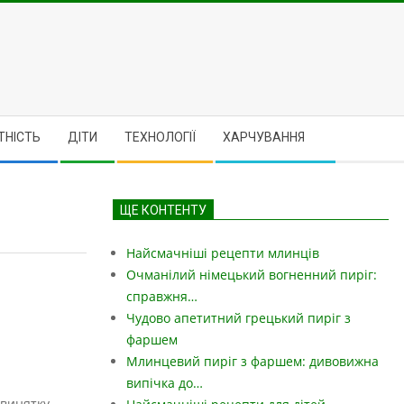
ТНІСТЬ
ДІТИ
ТЕХНОЛОГІЇ
ХАРЧУВАННЯ
ЩЕ КОНТЕНТУ
Найсмачніші рецепти млинців
Очманілий німецький вогненний пиріг:
справжня…
Чудово апетитний грецький пиріг з
фаршем
Млинцевий пиріг з фаршем: дивовижна
випічка до…
винятку.