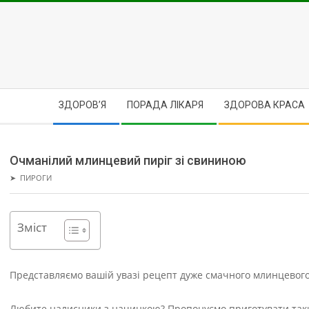
Skip
to
content
Secondary
ЗДОРОВ’Я
ПОРАДА ЛІКАРЯ
ЗДОРОВА КРАСА
Navigation
Menu
Очманілий млинцевий пиріг зі свининою
➤
ПИРОГИ
Зміст
Представляємо вашій увазі рецепт дуже смачного млинцевого
Любите налисники з начинкою? Пропонуємо приготувати такий 