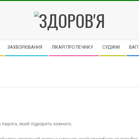
ЗДОРОВ'Я
ЗАХВОРЮВАННЯ
ЛІКАРІ ПРО ПЕЧІНКУ
CУДИНИ
ВАГІ
 пирога, який підкорить кожного.
мега апетитний пиріг із млинців, який сподобається всім без 