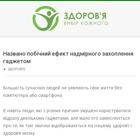
Skip
to
content
ЗДОРОВ'Я
Secondary
Navigation
Названо побічний ефект надмірного захоплення
Menu
гаджетом
➤
ЗДОРОВ'Я
Більшість сучасних людей не уявляють своє життя без
комп’ютера або смартфона.
Є навіть люди, які з різних причин змушені користуватися
відразу декількома гаджетами, але мало хто замислюється
про те, як такі звички відображаються на нашому здоров’ї і
здоров’я мозку.