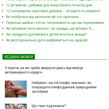
12 вітамінів і добавок для енергійного початку дня
12 популярних харчових добавок - чи варто їх уникати?
Як позбутися від хропіння уві сні, причини…
Перелом шийки стегна: неприємність цю ми переживемо
Які вітаміни пити восени: чи правда, що вітамін D…
Які продукти допоможуть дітям вчитися краще?
Як вегетаріанська дієта відбивається на здоров'ї
НЕДАВНІ ЗАПИСИ
3 пункти, на які треба звернути увагу при виборі
ветеринарного хірурга
Набряки і застій лімфи: причини і як
покращити лімфодренаж природними
засобами
Що таке лудоманія?