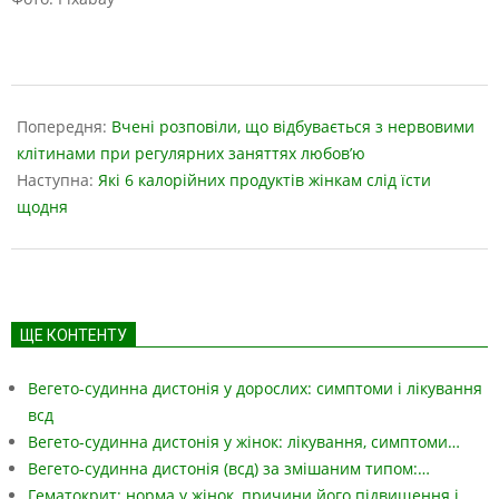
2022-
09-
Попередня:
Вчені розповіли, що відбувається з нервовими
06
клітинами при регулярних заняттях любов’ю
Наступна:
Які 6 калорійних продуктів жінкам слід їсти
щодня
ЩЕ КОНТЕНТУ
Вегето-судинна дистонія у дорослих: симптоми і лікування
всд
Вегето-судинна дистонія у жінок: лікування, симптоми…
Вегето-судинна дистонія (всд) за змішаним типом:…
Гематокрит: норма у жінок, причини його підвищення і…