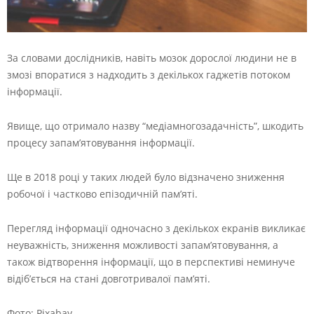
За словами дослідників, навіть мозок дорослої людини не в
змозі впоратися з надходить з декількох гаджетів потоком
інформації.
Явище, що отримало назву “медіамногозадачність”, шкодить
процесу запам’ятовування інформації.
Ще в 2018 році у таких людей було відзначено зниження
робочої і частково епізодичній пам’яті.
Перегляд інформації одночасно з декількох екранів викликає
неуважність, зниження можливості запам’ятовування, а
також відтворення інформації, що в перспективі неминуче
відіб’ється на стані довготривалої пам’яті.
Фото: Pixabay