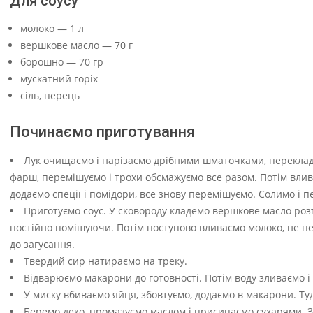
Для соусу
молоко — 1 л
вершкове масло — 70 г
борошно — 70 гр
мускатний горіх
сіль, перець
Починаємо приготування
Лук очищаємо і нарізаємо дрібними шматочками, переклада
фарш, перемішуємо і трохи обсмажуємо все разом. Потім влива
додаємо спеції і помідори, все знову перемішуємо. Солимо і п
Приготуємо соус. У сковороду кладемо вершкове масло роз
постійно помішуючи. Потім поступово вливаємо молоко, не пе
до загусання.
Твердий сир натираємо на треку.
Відварюємо макарони до готовності. Потім воду зливаємо 
У миску вбиваємо яйця, збовтуємо, додаємо в макарони. Ту
Беремо деко, промазуємо маслом і присипаємо сухарями. З