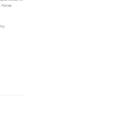
. Потім
ту.