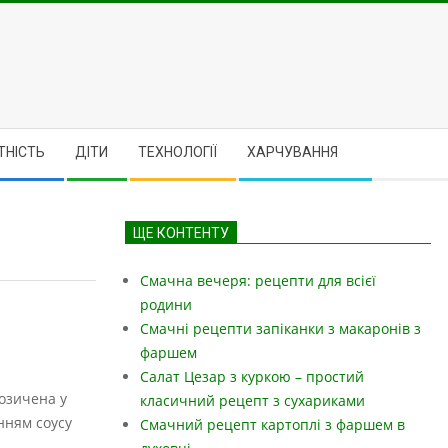
ТНІСТЬ
ДІТИ
ТЕХНОЛОГІЇ
ХАРЧУВАННЯ
ЩЕ КОНТЕНТУ
Смачна вечеря: рецепти для всієї
родини
Смачні рецепти запіканки з макаронів з
фаршем
Салат Цезар з куркою – простий
позичена у
класичний рецепт з сухариками
нням соусу
Смачний рецепт картоплі з фаршем в