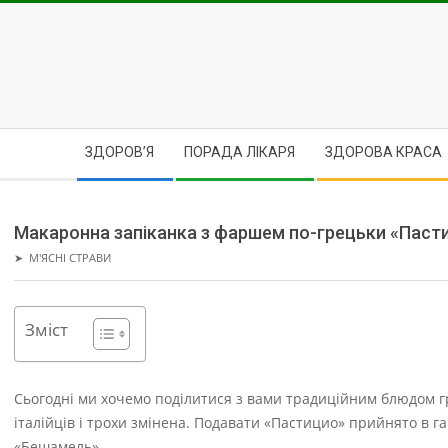
Skip
to
content
Secondary
ЗДОРОВ’Я
ПОРАДА ЛІКАРЯ
ЗДОРОВА КРАСА
Navigation
Menu
Макаронна запіканка з фаршем по-грецьки «Паст
➤
М'ЯСНІ СТРАВИ
Зміст
Сьогодні ми хочемо поділитися з вами традиційним блюдом гре
італійців і трохи змінена.
Подавати «Пастицио» прийнято в гар
«Бешамель».