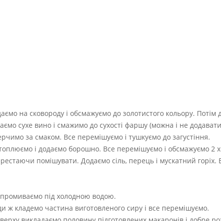
ємо на сковороду і обсмажуємо до золотистого кольору. Потім 
ємо сухе вино і смажимо до сухості фаршу (можна і не додавати
ерчимо за смаком. Все перемішуємо і тушкуємо до загустіння.
топлюємо і додаємо борошно. Все перемішуємо і обсмажуємо 2 
рестаючи помішувати. Додаємо сіль, перець і мускатний горіх. 
і промиваємо під холодною водою.
ди ж кладемо частина виготовленого сиру і все перемішуємо.
верху викладаємо половину підготовлених макаронів і добре ро