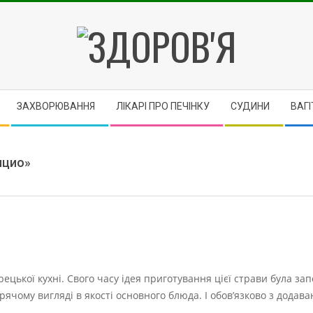
ЗДОРОВ'Я
ЗАХВОРЮВАННЯ
ЛІКАРІ ПРО ПЕЧІНКУ
CУДИНИ
ВАГІ
ицио»
цької кухні. Свого часу ідея приготування цієї страви була за
ячому вигляді в якості основного блюда. І обов’язково з додава