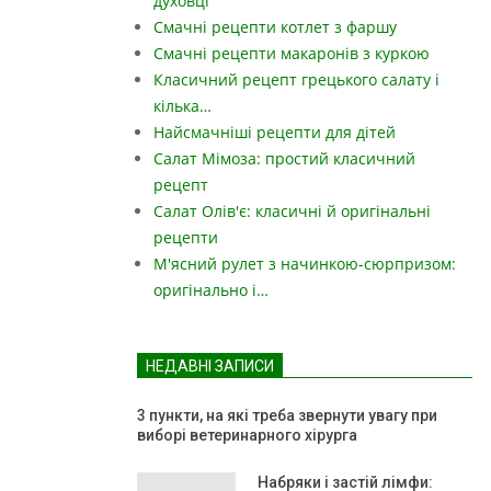
духовці
Смачні рецепти котлет з фаршу
Смачні рецепти макаронів з куркою
Класичний рецепт грецького салату і
кілька…
Найсмачніші рецепти для дітей
Салат Мімоза: простий класичний
рецепт
Салат Олів'є: класичні й оригінальні
рецепти
М'ясний рулет з начинкою-сюрпризом:
оригінально і…
НЕДАВНІ ЗАПИСИ
3 пункти, на які треба звернути увагу при
виборі ветеринарного хірурга
Набряки і застій лімфи: