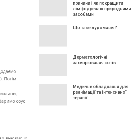
причини і як покращити
лімфодренаж природними
засобами
Що таке лудоманія?
Дерматологічні
захворювання котів
додаємо
). Потім
Медичне обладнання для
реанімації та інтенсивної
хвилини,
терапії
Варимо соус
зрівнюємо їх.