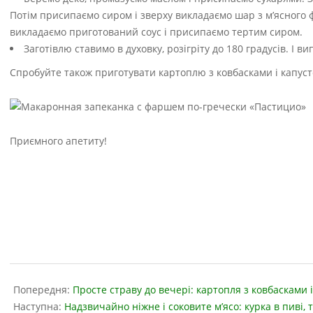
Потім присипаємо сиром і зверху викладаємо шар з м’ясного 
викладаємо приготований соус і присипаємо тертим сиром.
Заготівлю ставимо в духовку, розігріту до 180 градусів. І в
Спробуйте також приготувати картоплю з ковбасками і капуст
Приємного апетиту!
2019-
04-
Попередня:
Просте страву до вечері: картопля з ковбасками і
09
Наступна:
Надзвичайно ніжне і соковите м’ясо: курка в пиві,