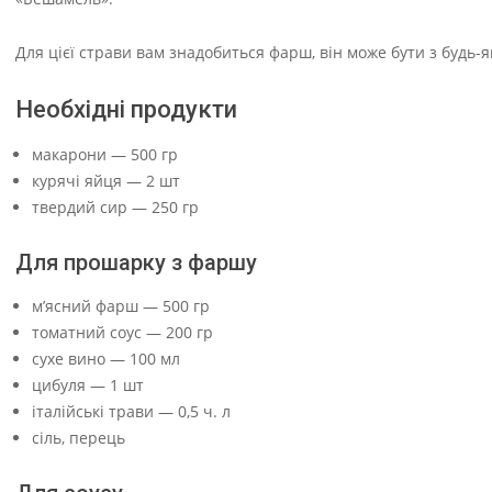
Для цієї страви вам знадобиться фарш, він може бути з будь-я
Необхідні продукти
макарони — 500 гр
курячі яйця — 2 шт
твердий сир — 250 гр
Для прошарку з фаршу
м’ясний фарш — 500 гр
томатний соус — 200 гр
сухе вино — 100 мл
цибуля — 1 шт
італійські трави — 0,5 ч. л
сіль, перець