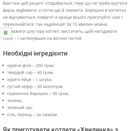
Вам теж цей рецепт сподобається, тому що не треба крутити
фарш, відбивати, а потім ще й смажити. Борошно в котлетах
не відчувається, повірте! А краще всього приготуйте самі і
переконайтеся: так надійніше! За 15 хвилин можна
насмажити цілу гору котлет: вистачить, щоб нагодувати
сім’ю – і заглянувших на вогник гостей.
Необхідні інгредієнти
куряче філе – 200 грам,
твердий сир – 40 грам,
курячі яйця – 1 штука,
густий кефір – 50 мілілітрів,
пшенична борошно – 30 грам,
зелень,
зелений лук,
сіль, перець – за смаком.
Як приготувати котлети «Хвилинка» з