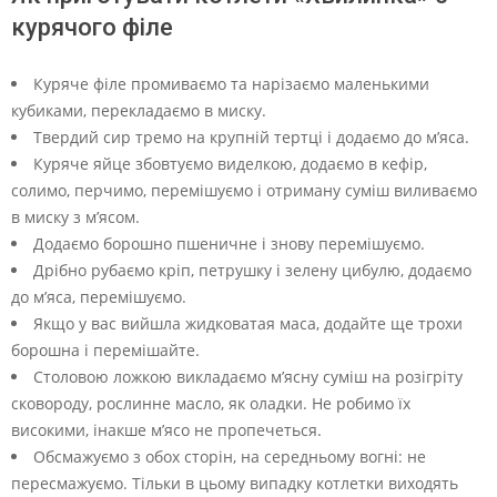
курячого філе
Куряче філе промиваємо та нарізаємо маленькими
кубиками, перекладаємо в миску.
Твердий сир тремо на крупній тертці і додаємо до м’яса.
Куряче яйце збовтуємо виделкою, додаємо в кефір,
солимо, перчимо, перемішуємо і отриману суміш виливаємо
в миску з м’ясом.
Додаємо борошно пшеничне і знову перемішуємо.
Дрібно рубаємо кріп, петрушку і зелену цибулю, додаємо
до м’яса, перемішуємо.
Якщо у вас вийшла жидковатая маса, додайте ще трохи
борошна і перемішайте.
Столовою ложкою викладаємо м’ясну суміш на розігріту
сковороду, рослинне масло, як оладки. Не робимо їх
високими, інакше м’ясо не пропечеться.
Обсмажуємо з обох сторін, на середньому вогні: не
пересмажуємо. Тільки в цьому випадку котлетки виходять