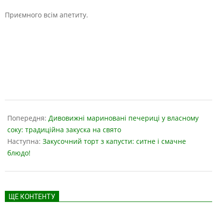
Приємного всім апетиту.
2019-
04-
Попередня:
Дивовижні мариновані печериці у власному
26
соку: традиційна закуска на свято
Наступна:
Закусочний торт з капусти: ситне і смачне
блюдо!
ЩЕ КОНТЕНТУ