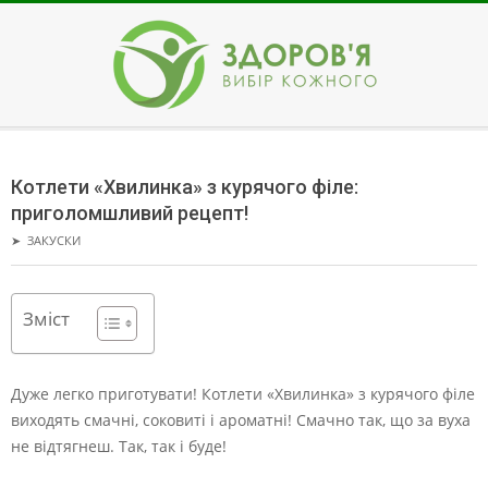
Skip
to
content
ЗДОРОВ'Я
Secondary
Navigation
Котлети «Хвилинка» з курячого філе:
Menu
приголомшливий рецепт!
➤
ЗАКУСКИ
Зміст
Дуже легко приготувати! Котлети «Хвилинка» з курячого філе
виходять смачні, соковиті і ароматні! Смачно так, що за вуха
не відтягнеш. Так, так і буде!