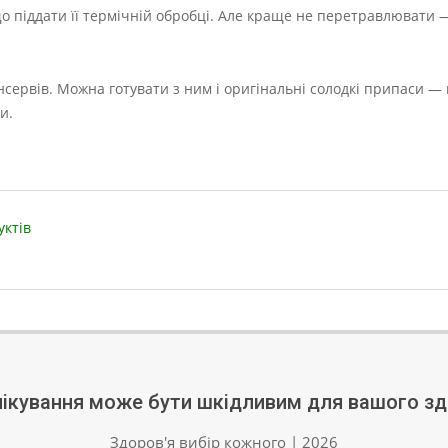
що піддати її термічній обробці. Але краще не перетравлювати 
нсервів. Можна готувати з ним і оригінальні солодкі припаси —
и.
уктів
ікування може бути шкідливим для вашого зд
Здоров'я вибір кожного | 2026