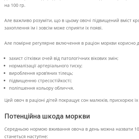
на 100 гр.
Але важливо розуміти, що в цьому овочі підвищений вміст кр
захоплення їм і зовсім може сприяти їх появі.
Але помірне регулярне включення в раціон моркви корисно дл
захист сітківки очей від патологічних вікових змін;
нормалізації артеріального тиску;
вироблення кров’яних тілець;
підвищенню стресостійкості;
поліпшення кольору обличчя.
Цей овоч в раціоні дітей покращує сон малюків, прискорює їх
Потенційна шкода моркви
Середньою нормою вживання овоча в день можна назвати 100-15
станеться наступне: