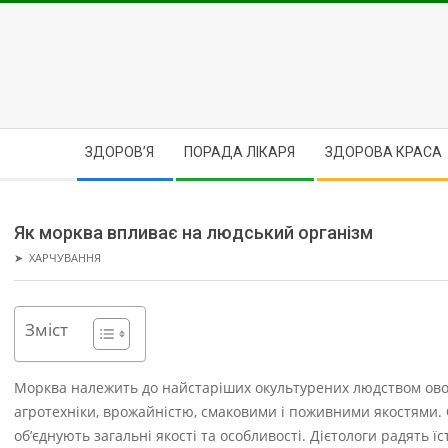
Skip
to
content
Secondary
ЗДОРОВ’Я
ПОРАДА ЛІКАРЯ
ЗДОРОВА КРАСА
Navigation
Menu
Як морква впливає на людський організм
➤
ХАРЧУВАННЯ
Зміст
Морква належить до найстаріших окультурених людством овочев
агротехніки, врожайністю, смаковими і поживними якостями. 
об’єднують загальні якості та особливості. Дієтологи радять ї