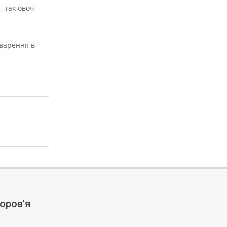
— так овоч
 варення в
оров'я