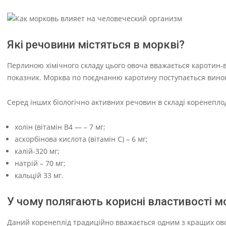
Які речовини містяться в моркві?
Перлиною хімічного складу цього овоча вважається каротин-в 
показник. Морква по поєднанню каротину поступається виногр
Серед інших біологічно активних речовин в складі коренеплод
холін (вітамін В4 — – 7 мг;
аскорбінова кислота (вітамін C) – 6 мг;
калій-320 мг;
натрій – 70 мг;
кальцій 33 мг.
У чому полягають корисні властивості м
Даний коренеплід традиційно вважається одним з кращих овоч