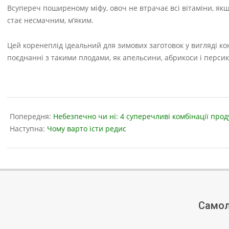
Всупереч поширеному міфу, овоч не втрачає всі вітаміни, як
стає несмачним, м’яким.
Цей коренеплід ідеальний для зимових заготовок у вигляді ко
поєднанні з такими плодами, як апельсини, абрикоси і персик
2023-
07-
Попередня:
Небезпечно чи ні: 4 суперечливі комбінації прод
28
Наступна:
Чому варто їсти редис
Самол