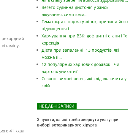
Як в спеку зберегти волосся здоровими?…
Вегето-судинна дистонія у жінок:
лікування, симптоми…
Гематокрит: норма у жінок, причини його
підвищення і…
Харчування при ВЗК: дефіцитні стани і їх
не рекордний
корекція
 вітаміну.
Дієта при запаленні: 13 продуктів, які
можна (і…
12 популярних харчових добавок - чи
варто їх уникати?
Сезонні зимові овочі, які слід включити у
свій…
НЕДАВНІ ЗАПИСИ
3 пункти, на які треба звернути увагу при
виборі ветеринарного хірурга
ього 41 ккал