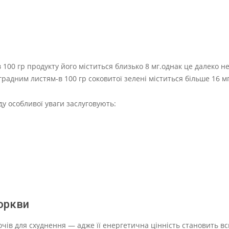
100 гр продукту його міститься близько 8 мг.однак це далеко 
адним листям-в 100 гр соковитої зелені міститься більше 16 мг
у особливої уваги заслуговують:
оркви
ів для схуднення — адже її енергетична цінність становить вс