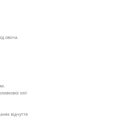
ід овоча.
ми.
ливкової олії
аняє відчуття