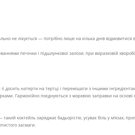
ьно не лікується — потрібно лише на кілька днів відмовитися в
ваннями печінки і підшлункової залози, при виразковій хворобі
 її досить натерти на тертці і перемішати з іншими інгредієнта
ірками. Гармонійно поєднуються з морквою заправки на основі о
акий коктейль заряджає бадьорістю, усуває біль у м’язах, прог
отистого засмаги.