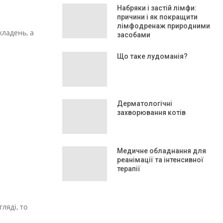
Набряки і застій лімфи:
причини і як покращити
лімфодренаж природними
кладень, а
засобами
Що таке лудоманія?
Дерматологічні
захворювання котів
Медичне обладнання для
реанімації та інтенсивної
терапії
ляді, то