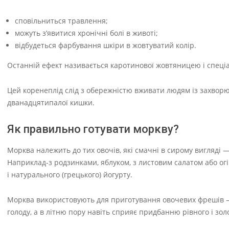
сповільниться травлення;
можуть з’явитися хронічні болі в животі;
відбудеться фарбування шкіри в жовтуватий колір.
Останній ефект називається каротинової жовтяницею і спеціал
Цей коренеплід слід з обережністю вживати людям із захворю
дванадцятипалої кишки.
Як правильно готувати моркву?
Морква належить до тих овочів, які смачні в сирому вигляді —
Наприклад-з родзинками, яблуком, з листовим салатом або ог
і натурального (грецького) йогурту.
Морква використовують для приготування овочевих фрешів — т
голоду, а в літню пору навіть сприяє придбанню рівного і зол