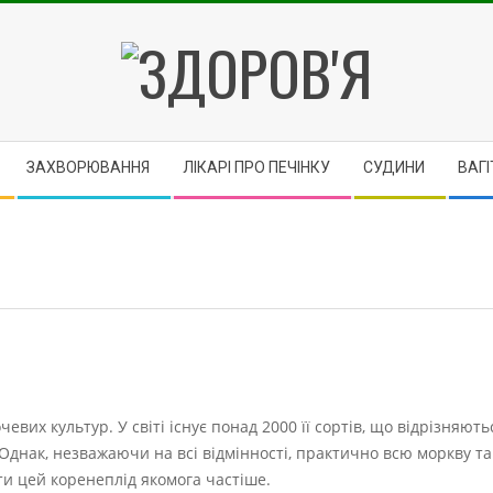
ЗДОРОВ'Я
ЗАХВОРЮВАННЯ
ЛІКАРІ ПРО ПЕЧІНКУ
CУДИНИ
ВАГІ
их культур. У світі існує понад 2000 її сортів, що відрізняют
Однак, незважаючи на всі відмінності, практично всю моркву т
сти цей коренеплід якомога частіше.