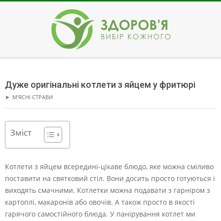
Skip
to
content
ЗДОРОВ'Я
Secondary
Navigation
Дуже оригінальні котлети з яйцем у фритюрі
Menu
➤
М'ЯСНІ СТРАВИ
Зміст
Котлети з яйцем всередині-цікаве блюдо, яке можна сміливо
поставити на святковий стіл. Вони досить просто готуються і
виходять смачними.
Котлетки можна подавати з гарніром з
картоплі, макаронів або овочів. А також просто в якості
гарячого самостійного блюда. У панірування котлет ми