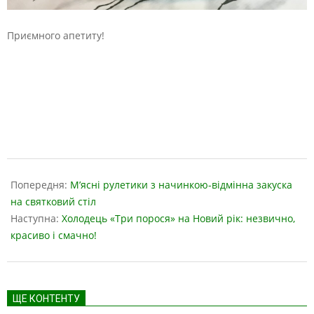
Приємного апетиту!
2019-
04-
Попередня:
М’ясні рулетики з начинкою-відмінна закуска
26
на святковий стіл
Наступна:
Холодець «Три порося» на Новий рік: незвично,
красиво і смачно!
ЩЕ КОНТЕНТУ