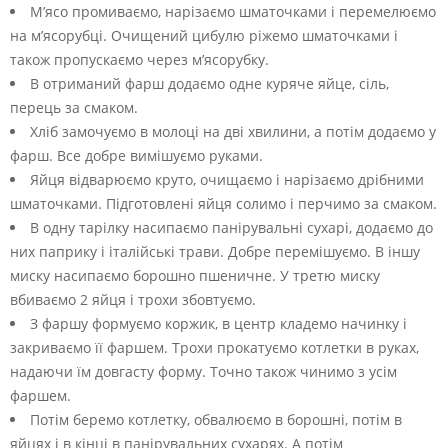
М’ясо промиваємо, нарізаємо шматочками і перемелюємо
на м’ясорубці. Очищений цибулю ріжемо шматочками і
також пропускаємо через м’ясорубку.
В отриманий фарш додаємо одне куряче яйце, сіль,
перець за смаком.
Хліб замочуємо в молоці на дві хвилини, а потім додаємо у
фарш. Все добре вимішуємо руками.
Яйця відварюємо круто, очищаємо і нарізаємо дрібними
шматочками. Підготовлені яйця солимо і перчимо за смаком.
В одну тарілку насипаємо панірувальні сухарі, додаємо до
них паприку і італійські трави. Добре перемішуємо. В іншу
миску насипаємо борошно пшеничне. У третю миску
вбиваємо 2 яйця і трохи збовтуємо.
З фаршу формуємо коржик, в центр кладемо начинку і
закриваємо її фаршем. Трохи прокатуємо котлетки в руках,
надаючи їм довгасту форму. Точно також чинимо з усім
фаршем.
Потім беремо котлетку, обвалюємо в борошні, потім в
яйцях і в кінці в панірувальних сухарях. А потім