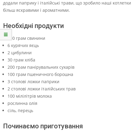
додали паприку і італійські трави, що зробило наші котлетки
більш яскравими і ароматними.
Необхідні продукти
500 грам свинини
6 курячих яєць
2 цибулини
30 грам хліба
200 грам панірувальних сухарів
100 грам пшеничного борошна
3 столові ложки паприки
2 столові ложки італійських трав
100 мілілітрів молока
рослинна олія
сіль, перець
Починаємо приготування