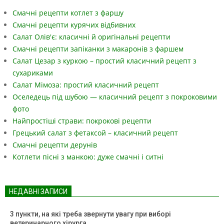
Смачні рецепти котлет з фаршу
Смачні рецепти курячих відбивних
Салат Олів'є: класичні й оригінальні рецепти
Смачні рецепти запіканки з макаронів з фаршем
Салат Цезар з куркою – простий класичний рецепт з
сухариками
Салат Мімоза: простий класичний рецепт
Оселедець під шубою — класичний рецепт з покроковими
фото
Найпростіші страви: покрокові рецепти
Грецький салат з фетаксой – класичний рецепт
Смачні рецепти дерунів
Котлети пісні з манкою: дуже смачні і ситні
НЕДАВНІ ЗАПИСИ
3 пункти, на які треба звернути увагу при виборі
ветеринарного хірурга