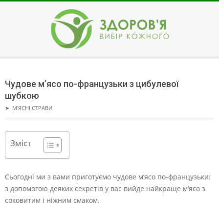
Skip
to
content
ЗДОРОВ'Я
Secondary
Navigation
Чудове м’ясо по-французьки з цибулевої
Menu
шубкою
➤
М'ЯСНІ СТРАВИ
Зміст
Сьогодні ми з вами приготуємо чудове м’ясо по-французьки:
з допомогою деяких секретів у вас вийде найкраще м’ясо з
соковитим і ніжним смаком.