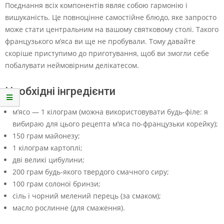
Поєднання всіх компонентів являє собою гармонію і
вишуканість. Це повноцінне самостійне блюдо, яке запросто
може стати центральним на вашому святковому столі. Такого
французького м’яса ви ще не пробували. Тому давайте
скоріше приступимо до приготування, щоб ви змогли себе
побалувати неймовірним делікатесом.
Необхідні інгредієнти
м’ясо — 1 кілограм (можна використовувати будь-філе: я
вибираю для цього рецепта м’яса по-французьки корейку);
150 грам майонезу;
1 кілограм картоплі;
дві великі цибулини;
200 грам будь-якого твердого смачного сиру;
100 грам солоної бринзи;
сіль і чорний мелений перець (за смаком);
масло рослинне (для смаження).