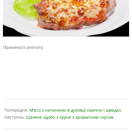
Приємного апетиту.
2019-
04-
Попередня:
М’ясо з начинкою в духовці-смачно і швидко
09
Наступна:
Шалене адобо з курки з ароматним соусом