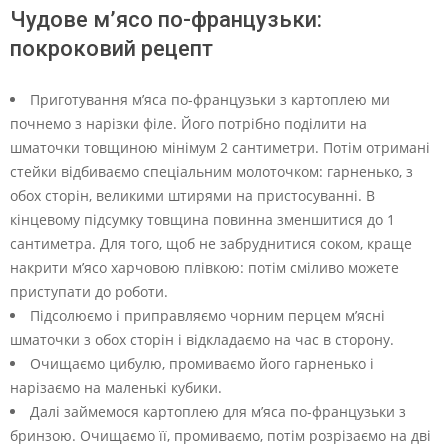
Чудове м’ясо по-французьки:
покроковий рецепт
Приготування м’яса по-французьки з картоплею ми
почнемо з нарізки філе. Його потрібно поділити на
шматочки товщиною мінімум 2 сантиметри. Потім отримані
стейки відбиваємо спеціальним молоточком: гарненько, з
обох сторін, великими штирями на пристосуванні. В
кінцевому підсумку товщина повинна зменшитися до 1
сантиметра. Для того, щоб не забруднитися соком, краще
накрити м’ясо харчовою плівкою: потім сміливо можете
приступати до роботи.
Підсолюємо і приправляємо чорним перцем м’ясні
шматочки з обох сторін і відкладаємо на час в сторону.
Очищаємо цибулю, промиваємо його гарненько і
нарізаємо на маленькі кубики.
Далі займемося картоплею для м’яса по-французьки з
бринзою. Очищаємо її, промиваємо, потім розрізаємо на дві