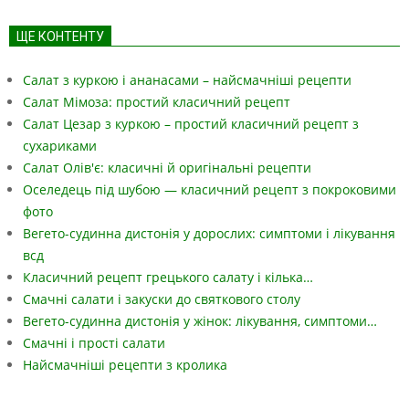
ЩЕ КОНТЕНТУ
Салат з куркою і ананасами – найсмачніші рецепти
Салат Мімоза: простий класичний рецепт
Салат Цезар з куркою – простий класичний рецепт з
сухариками
Салат Олів'є: класичні й оригінальні рецепти
Оселедець під шубою — класичний рецепт з покроковими
фото
Вегето-судинна дистонія у дорослих: симптоми і лікування
всд
Класичний рецепт грецького салату і кілька…
Смачні салати і закуски до святкового столу
Вегето-судинна дистонія у жінок: лікування, симптоми…
Смачні і прості салати
Найсмачніші рецепти з кролика