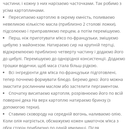
частини, і кожну з них нарізаємо часточками. Так робимо з
усіма картоплинами.
Пересипаємо картоплю в окрему ємність, поливаємо
невеликою кількістю масла (приблизно 2 столові ложки),
підсолюємо і приправляємо перцем, а потім перемішуємо.
Перш, ніж приготувати м’ясо по-французьки, змішуємо
цибулю з майонезом. Натираємо сир на крупній тертці,
відокремлюємо приблизно четверту частину і додаємо його
до цибулі. Перемішуємо до однорідної консистенції. Додаємо
трошки водички, щоб маса стала більш рідкою.
Всі інгредієнти для м’яса по-французьки підготовлені,
тепер почнемо формувати блюдо. Беремо деко: його можна
змастити рослинним маслом або застелити пергаментом.
Спочатку висипаємо картопля, розрівнюємо його по всій
поверхні дека На верх картоплю натираємо бринзу (з
допомогою терки).
Ставимо сковороду на середній вогонь, наливаємо олію.
Коли олія нагріється, обсмажуємо кожен шматочок м’яса з
обох сторін приблизно по одній хвилинці. Після