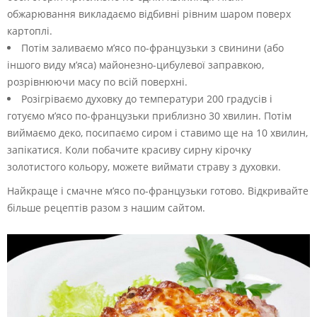
обжарювання викладаємо відбивні рівним шаром поверх
картоплі.
Потім заливаємо м’ясо по-французьки з свинини (або
іншого виду м’яса) майонезно-цибулевої заправкою,
розрівнюючи масу по всій поверхні.
Розігріваємо духовку до температури 200 градусів і
готуємо м’ясо по-французьки приблизно 30 хвилин. Потім
виймаємо деко, посипаємо сиром і ставимо ще на 10 хвилин,
запікатися. Коли побачите красиву сирну кірочку
золотистого кольору, можете виймати страву з духовки.
Найкраще і смачне м’ясо по-французьки готово. Відкривайте
більше рецептів разом з нашим сайтом.