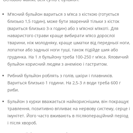
М’ясний бульйон вариться з м’яса з кісткою (готується
близько 1,5 годин), може бути зварений тільки з кісток
(вариться близько 3-х годин) або з м’ясної м’якоті. Для
наваристого страви краще вибирати м’ясо дорослої
тварини, ніж молодняку, краще шматки від передньої ноги,
лопатки або задньої ноги туші, також підійде шия або
грудинка. На 1 л бульйону треба 100-250 г м’яса. Яловичий
бульйон корисний людям з анемією і гастритом.
Рибний бульйон роблять з голів, шкіри і плавників.
Вариться близько 1 години. На 2,5-3 л води треба 600 г
риби.
Бульйон з курки вважається найкориснішим, він покращує
травлення, позитивно впливає на нервову систему, серце і
імунітет. Його часто вживають в післяопераційний період
і після хвороб.