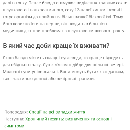
далі в тонку. Тепле блюдо стимулює виділення травних соків:
шлункового і панкреатичного, соку 12-палої кишки і жовчі і
готує організм до прийняття більш важкої білкової їжі. Тому
його корисно їсти на перше, він входить в більшість
медичних дієт при проблемах з шлунково-кишкового тракту.
В який час доби краще їх вживати?
Якщо блюдо містить складні вуглеводи, то краще підходить
для обіднього часу. Суп з м’ясом підійде для щільної вечері.
Молочні супи-універсальні. Вони можуть бути як сніданком,
так і частиною денної або вечірньої трапези.
2023-
07-
Попередня:
Спеції на всі випадки життя
28
Наступна:
Хронічний нежить: визначення та основні
симптоми