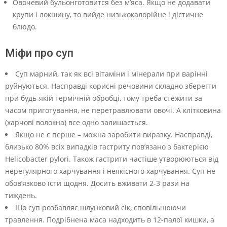
Овочевий бульонготовится без м’яса. Якщо не додавати
крупи і локшину, то вийде низькокалорійне і дієтичне
блюдо.
Міфи про суп
Суп марний, так як всі вітаміни і мінерали при варінні
руйнуються. Насправді корисні речовини складно зберегти
при будь-якій термічній обробці, тому треба стежити за
часом приготування, не перетравлювати овочі. А клітковина
(харчові волокна) все одно залишається.
Якщо не є перше – можна заробити виразку. Насправді,
близько 80% всіх випадків гастриту пов’язано з бактерією
Helicobacter pylori. Також гастрити частіше утворюються від
нерегулярного харчування і неякісного харчування. Суп не
обов’язково їсти щодня. Досить вживати 2-3 рази на
тиждень.
Що суп розбавляє шлунковий сік, сповільнюючи
травлення. Подрібнена маса надходить в 12-палої кишки, а