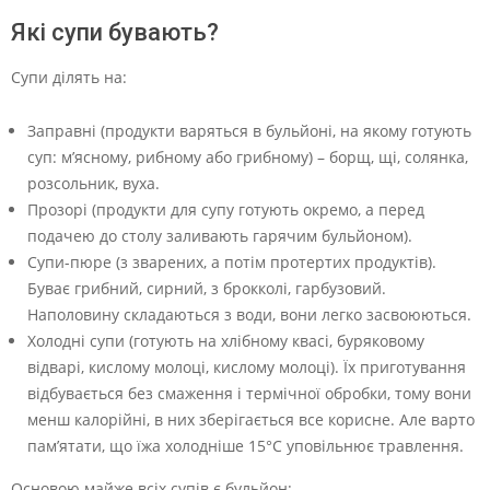
Які супи бувають?
Супи ділять на:
Заправні (продукти варяться в бульйоні, на якому готують
суп: м’ясному, рибному або грибному) – борщ, щі, солянка,
розсольник, вуха.
Прозорі (продукти для супу готують окремо, а перед
подачею до столу заливають гарячим бульйоном).
Супи-пюре (з зварених, а потім протертих продуктів).
Буває грибний, сирний, з брокколі, гарбузовий.
Наполовину складаються з води, вони легко засвоюються.
Холодні супи (готують на хлібному квасі, буряковому
відварі, кислому молоці, кислому молоці). Їх приготування
відбувається без смаження і термічної обробки, тому вони
менш калорійні, в них зберігається все корисне. Але варто
пам’ятати, що їжа холодніше 15°C уповільнює травлення.
Основою майже всіх супів є бульйон: