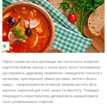
Перші страви містять вуглеводи, які постачають енергією
(картопля, бобові, крупи), а також овочі, багаті клітковиною,
що сприяють здоровому травленню і виведенню токсинів з
організму, прискоренню обміну речовин. Містять безліч
макро – і мікроелементів, вітамінів. Морква містить бета-
каротин, корисний для очей, шкіри та імунітету. Помідори
покращують перистальтику, допомагають нормалізувати
тиск і уповільнювати старіння.