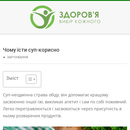
Skip
to
content
ЗДОРОВ'Я
Secondary
Navigation
Чому їсти суп-корисно
Menu
➤
ХАРЧУВАННЯ
Зміст
Суп-неодмінна страва обіду, він допомагає кращому
засвоєнню іншої їжі, викликає апетит і сам по собі поживний.
Легко перетравлюється і засвоюється через присутність в
ньому розварених продуктів.