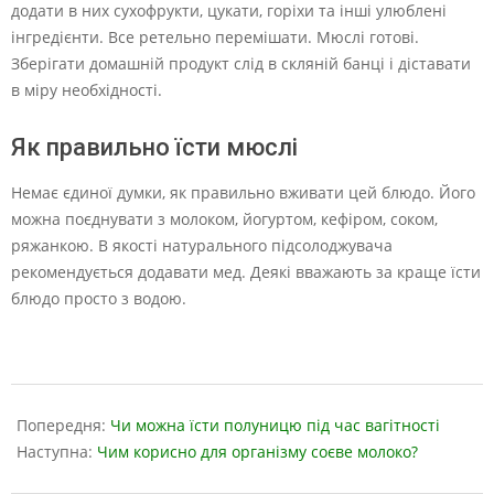
додати в них сухофрукти, цукати, горіхи та інші улюблені
інгредієнти. Все ретельно перемішати. Мюслі готові.
Зберігати домашній продукт слід в скляній банці і діставати
в міру необхідності.
Як правильно їсти мюслі
Немає єдиної думки, як правильно вживати цей блюдо. Його
можна поєднувати з молоком, йогуртом, кефіром, соком,
ряжанкою. В якості натурального підсолоджувача
рекомендується додавати мед. Деякі вважають за краще їсти
блюдо просто з водою.
2023-
07-
Попередня:
Чи можна їсти полуницю під час вагітності
08
Наступна:
Чим корисно для організму соєве молоко?