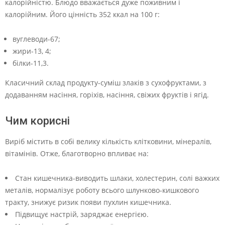
калорійністю. Блюдо вважається дуже поживним і
калорійним. Його цінність 352 ккал на 100 г:
вуглеводи-67;
жири-13, 4;
білки-11,3.
Класичний склад продукту-суміш злаків з сухофруктами, з
додаванням насіння, горіхів, насіння, свіжих фруктів і ягід.
Чим корисні
Виріб містить в собі велику кількість клітковини, мінералів,
вітамінів. Отже, благотворно впливає на:
Стан кишечника-виводить шлаки, холестерин, солі важких
металів, нормалізує роботу всього шлунково-кишкового
тракту, знижує ризик появи пухлин кишечника.
Підвищує настрій, заряджає енергією.