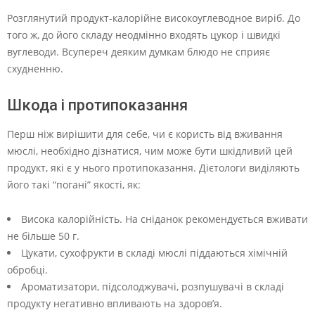
Розглянутий продукт-калорійне високоуглеводное виріб. До
того ж, до його складу неодмінно входять цукор і швидкі
вуглеводи. Всупереч деяким думкам блюдо не сприяє
схудненню.
Шкода і протипоказання
Перш ніж вирішити для себе, чи є користь від вживання
мюслі, необхідно дізнатися, чим може бути шкідливий цей
продукт, які є у нього протипоказання. Дієтологи виділяють
його такі “погані” якості, як:
Висока калорійність. На сніданок рекомендується вживати
не більше 50 г.
Цукати, сухофрукти в складі мюслі піддаються хімічній
обробці.
Ароматизатори, підсолоджувачі, розпушувачі в складі
продукту негативно впливають на здоров’я.