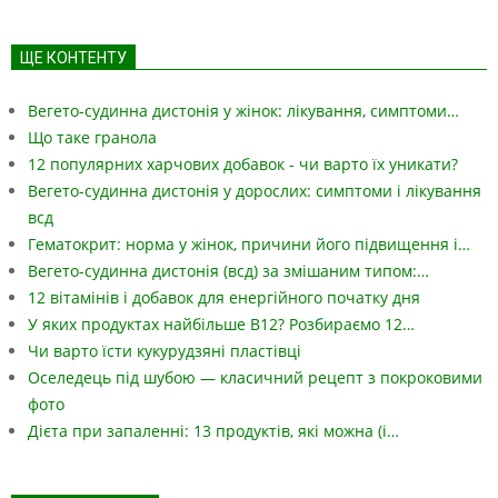
ЩЕ КОНТЕНТУ
Вегето-судинна дистонія у жінок: лікування, симптоми…
Що таке гранола
12 популярних харчових добавок - чи варто їх уникати?
Вегето-судинна дистонія у дорослих: симптоми і лікування
всд
Гематокрит: норма у жінок, причини його підвищення і…
Вегето-судинна дистонія (всд) за змішаним типом:…
12 вітамінів і добавок для енергійного початку дня
У яких продуктах найбільше B12? Розбираємо 12…
Чи варто їсти кукурудзяні пластівці
Оселедець під шубою — класичний рецепт з покроковими
фото
Дієта при запаленні: 13 продуктів, які можна (і…