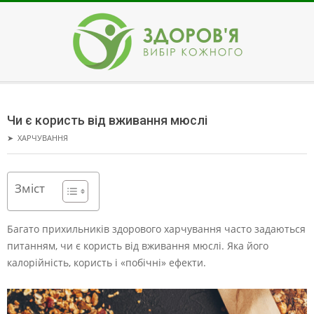
Skip
to
content
ЗДОРОВ'Я
Secondary
Navigation
Чи є користь від вживання мюслі
Menu
➤
ХАРЧУВАННЯ
Зміст
Багато прихильників здорового харчування часто задаються
питанням, чи є користь від вживання мюслі. Яка його
калорійність, користь і «побічні» ефекти.