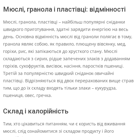
Мюслі, гранола і пластівці: відмінності
Мюслі, гранола, пластівці – найбільш популярні сніданки
швидкого приготування, здатні зарядити енергією на весь
день. Основна відмінність мюслі від граноли полягає в тому,
гранола являє собою, як правило, плющену вівсянку, мед,
горіхи, рис, які запікаються до хрусткого стану. Мюслі
складаються з сирих, рідше запечених злаків з додаванням
горіхів, сухофруктів, висівок, насіння, паростків пшениці.
Третій за популярністю швидкий сніданок-звичайні
пластівці. Відрізняються від двох перерахованих вище страв
тим, що до їх складу входять тільки злаки – кукурудза,
пшениця, овес, гречка.
Склад і калорійність
Тим, хто цікавиться питанням, чи є користь від вживання
мюслі, слід ознайомитися зі складом продукту і його