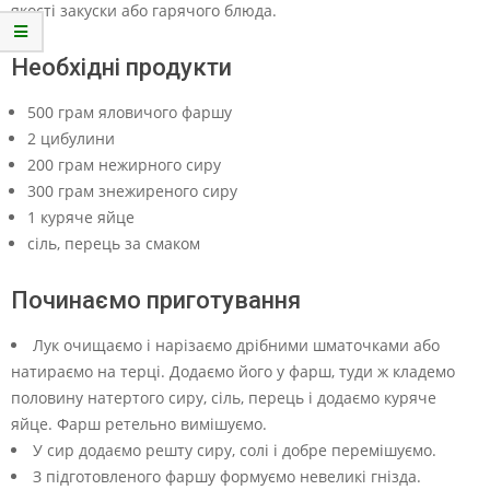
якості закуски або гарячого блюда.
Необхідні продукти
500 грам яловичого фаршу
2 цибулини
200 грам нежирного сиру
300 грам знежиреного сиру
1 куряче яйце
сіль, перець за смаком
Починаємо приготування
Лук очищаємо і нарізаємо дрібними шматочками або
натираємо на терці. Додаємо його у фарш, туди ж кладемо
половину натертого сиру, сіль, перець і додаємо куряче
яйце. Фарш ретельно вимішуємо.
У сир додаємо решту сиру, солі і добре перемішуємо.
З підготовленого фаршу формуємо невеликі гнізда.