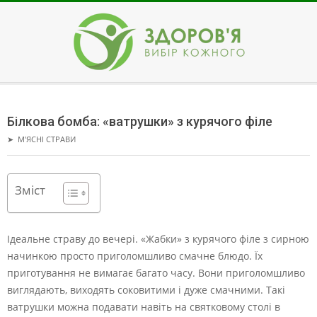
Skip
to
content
ЗДОРОВ'Я
Secondary
Navigation
Білкова бомба: «ватрушки» з курячого філе
Menu
➤
М'ЯСНІ СТРАВИ
Зміст
Ідеальне страву до вечері. «Жабки» з курячого філе з сирною
начинкою просто приголомшливо смачне блюдо. Їх
приготування не вимагає багато часу.
Вони приголомшливо
виглядають, виходять соковитими і дуже смачними. Такі
ватрушки можна подавати навіть на святковому столі в