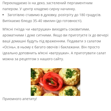
Перекладаємо їх на деко, застелений пергаментним
папером. У центр кладемо сирну начинку.
Заготівлю ставимо в духовку, розігріту до 180 градусів.
Випікаємо блюдо 35-40 хвилин (до готовності).
М’ясні гнізда чи «ватрушки» виходять соковитими,
ароматними і дуже ситними. Якщо ви приготуєте їх до вечері
ваші домашні будуть під враженням. Подавати з салатом
«Осінь», в ньому є багато овочів і баклажани. Він просто
ідеально доповнить м’ясні «ватрушки». А приготувати салат
можна за рецептом з нашого сайту.
Приємного апетиту!