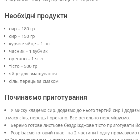
Необхідні продукти
сир – 180 гр
сир – 150 гр
куряче яйце – 1 шт
часник – 1 зубчик
орегано – 1 ч. л
тісто – 500 гр
яйце для змащування
сіль, перець за смаком
Починаємо приготування
У миску кладемо сир, додаємо до нього тертий сир і дода
в масу сіль, перець і орегано. Все ретельно перемішуємо.
Беремо готове листкове бездріжджове тісто приготувати йо
Розрізаємо готовий пласт на 2 частини і одну промазуємо