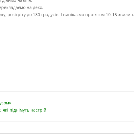
 ділимо навпіл.
ерекладаємо на деко.
, розігріту до 180 градусів. І випікаємо протягом 10-15 хвилин
усом»
 які піднімуть настрій