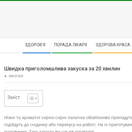
Skip
to
content
Secondary
ЗДОРОВ’Я
ПОРАДА ЛІКАРЯ
ЗДОРОВА КРАСА
Navigation
Menu
Швидка приголомшлива закуска за 20 хвилин
➤
ЗАКУСКИ
Зміст
Ніжні та ароматні сирно-сирні палички обов’язково припадуть 
підійдуть до сніданку або перекусу на роботі.
На їх приготува
очікування. Таку закуску ви ще не готували!