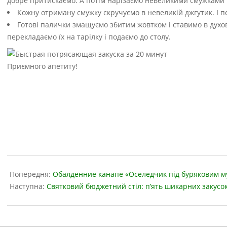
добре притискаємо. А потім нарізаємо невеликими смужками і
Кожну отриману смужку скручуємо в невеликій джгутик. І п
Готові палички змащуємо збитим жовтком і ставимо в духовку
перекладаємо їх на тарілку і подаємо до столу.
Приємного апетиту!
2019-
04-
Попередня:
Обалденние канапе «Оселедчик під буряковим м
09
Наступна:
Святковий бюджетний стіл: п’ять шикарних закусок,