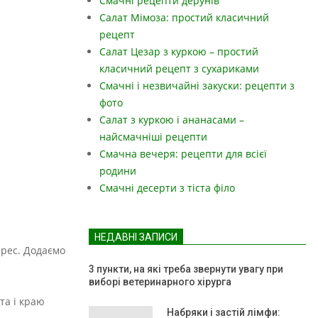
Смачні рецепти дерунів
Салат Мімоза: простий класичний
рецепт
Салат Цезар з куркою – простий
класичний рецепт з сухариками
Смачні і незвичайні закуски: рецепти з
фото
Салат з куркою і ананасами –
найсмачніші рецепти
Смачна вечеря: рецепти для всієї
родини
Смачні десерти з тіста філо
НЕДАВНІ ЗАПИСИ
прес. Додаємо
3 пункти, на які треба звернути увагу при
виборі ветеринарного хірурга
та і краю
Набряки і застій лімфи: