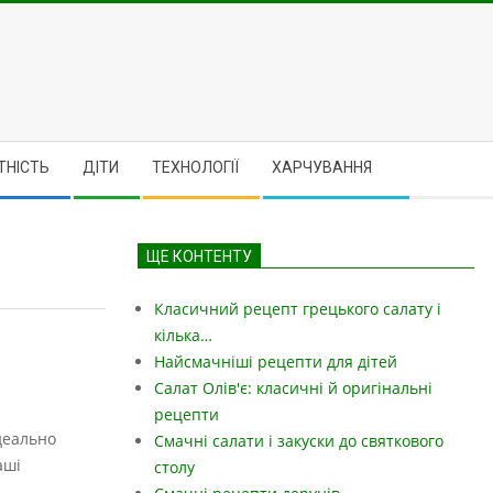
ТНІСТЬ
ДІТИ
ТЕХНОЛОГІЇ
ХАРЧУВАННЯ
ЩЕ КОНТЕНТУ
Класичний рецепт грецького салату і
кілька…
Найсмачніші рецепти для дітей
Салат Олів'є: класичні й оригінальні
рецепти
ідеально
Смачні салати і закуски до святкового
аші
столу