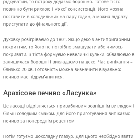
рідкуватий, то потроху додаємо борошно. Готове тісто
повинно бути рихлою і м’якої консистенції. Його можна
поставити в холодильник на пару годин, а можна відразу
приступати до фінального дії.
Духовку розігріваємо до 180°. Якщо деко з антипригарним
покриттям, то його не потрібно змащувати або чимось
покривати. З тіста формуємо невеличкі кульки, обвалюємо в
залишилася борошні і викладаємо на деко. Час випікання –
близько 20 хв. Готовність можна визначити візуально:
печиво має підрум’янитися.
Арахісове печиво «Ласунка»
Це ласощі відрізняється привабливим зовнішнім виглядом і
більш солодким смаком. Для його приготування випікаємо
печиво за попереднім рецептом.
Потім готуємо шоколадну глазур. Для цього необхідно взяти