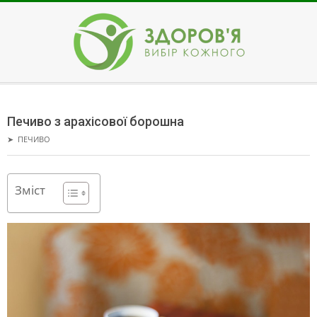
Skip
to
content
ЗДОРОВ'Я
Secondary
Navigation
Печиво з арахісової борошна
Menu
➤
ПЕЧИВО
Зміст