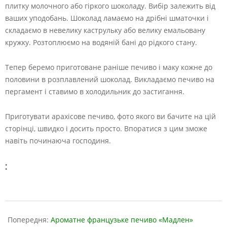
плитку молочного або гіркого шоколаду. Вибір залежить від
ваших уподобань. Шоколад ламаємо на дрібні шматочки і
складаємо в невелику каструльку або велику емальовану
кружку. Розтоплюємо на водяній бані до рідкого стану.
Тепер беремо приготоване раніше печиво і маку кожне до
половини в розплавлений шоколад. Викладаємо печиво на
пергамент і ставимо в холодильник до застигання.
Приготувати арахісове печиво, фото якого ви бачите на цій
сторінці, швидко і досить просто. Впоратися з цим зможе
навіть починаюча господиня.
:
2019-
01-
Попередня:
Ароматне французьке печиво «Мадлен»