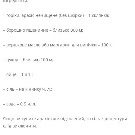
Інгредієнти:
– горіхи, арахіс нечищене (без шкірки) – 1 склянка;
– борошно пшеничне – близько 300 м;
– вершкове масло або маргарин для випічки – 100 г;
– цукор – близько 100 м;
– яйце – 1 шт.;
– сіль – на кінчику ч. л.;
– сода – 0.5 ч. л.
Якщо ви купите арахіс вже підсолений, то сіль з рецептури
слід виключити.