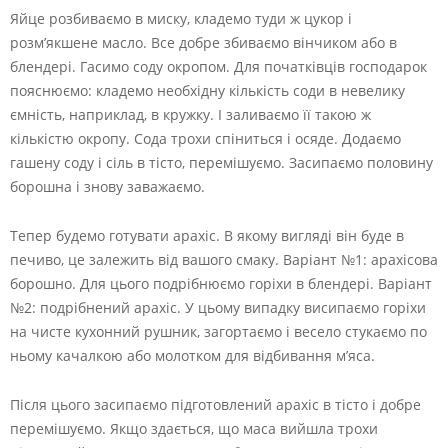
Яйце розбиваємо в миску, кладемо туди ж цукор і
розм’якшене масло. Все добре збиваємо вінчиком або в
блендері. Гасимо соду окропом. Для початківців господарок
пояснюємо: кладемо необхідну кількість соди в невелику
ємність, наприклад, в кружку. І заливаємо її такою ж
кількістю окропу. Сода трохи спіниться і осяде. Додаємо
гашену соду і сіль в тісто, перемішуємо. Засипаємо половину
борошна і знову заважаємо.
Тепер будемо готувати арахіс. В якому вигляді він буде в
печиво, це залежить від вашого смаку. Варіант №1: арахісова
борошно. Для цього подрібнюємо горіхи в блендері. Варіант
№2: подрібнений арахіс. У цьому випадку висипаємо горіхи
на чисте кухонний рушник, загортаємо і весело стукаємо по
ньому качалкою або молотком для відбивання м’яса.
Після цього засипаємо підготовлений арахіс в тісто і добре
перемішуємо. Якщо здається, що маса вийшла трохи