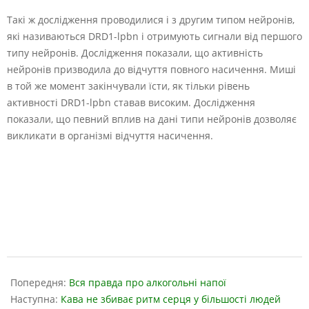
Такі ж дослідження проводилися і з другим типом нейронів,
які називаються DRD1-lpbn і отримують сигнали від першого
типу нейронів. Дослідження показали, що активність
нейронів призводила до відчуття повного насичення. Миші
в той же момент закінчували їсти, як тільки рівень
активності DRD1-lpbn ставав високим. Дослідження
показали, що певний вплив на дані типи нейронів дозволяє
викликати в організмі відчуття насичення.
2023-
05-
Попередня:
Вся правда про алкогольні напої
18
Наступна:
Кава не збиває ритм серця у більшості людей