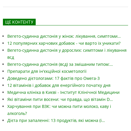
ЩЕ КОНТЕНТУ
Вегето-судинна дистонія у жінок: лікування, симптоми…
12 популярних харчових добавок - чи варто їх уникати?
Вегето-судинна дистонія у дорослих: симптоми і лікування
всд
Вегето-судинна дистонія (всд) за змішаним типом:…
Препарати для ін'єкційної косметології
Доведено дієтологами: 17 фактів про Омега-3
12 вітамінів і добавок для енергійного початку дня
Медична клініка в Києві - Інститут Клінічної Медицини
Які вітаміни пити восени: чи правда, що вітамін D…
Харчування при ВЗК: чи можна пити молоко, каву і
алкоголь?
Дієта при запаленні: 13 продуктів, які можна (і…