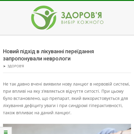
Skip
to
content
ЗДОРОВ'Я
Secondary
Navigation
Новий підхід в лікуванні переїдання
Menu
запропонували неврологи
➤
ЗДОРОВ'Я
Не так давно вчені виявили нову ланцюг в нервовій системі,
при впливі на яку з’являється відчуття ситості. При цьому
було встановлено, що препарат, який використовується для
лікування дефіциту уваги і при синдромі гіперактивності,
також впливає на даний ланцюг.