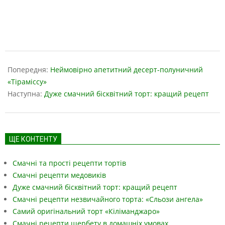
2019-
04-
Попередня:
Неймовірно апетитний десерт-полуничний
09
«Тіраміссу»
Наступна:
Дуже смачний бісквітний торт: кращий рецепт
ЩЕ КОНТЕНТУ
Смачні та прості рецепти тортів
Смачні рецепти медовиків
Дуже смачний бісквітний торт: кращий рецепт
Смачні рецепти незвичайного торта: «Сльози ангела»
Самий оригінальний торт «Кіліманджаро»
Смачні рецепти щербету в домашніх умовах