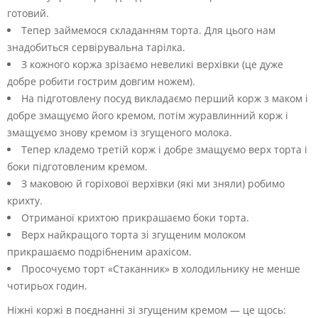
готовий.
Тепер займемося складанням торта. Для цього нам
знадобиться сервірувальна тарілка.
З кожного коржа зрізаємо невеликі верхівки (це дуже
добре робити гострим довгим ножем).
На підготовлену посуд викладаємо перший корж з маком і
добре змащуємо його кремом, потім журавлинний корж і
змащуємо знову кремом із згущеного молока.
Тепер кладемо третій корж і добре змащуємо верх торта і
боки підготовленим кремом.
З маковою й горіхової верхівки (які ми зняли) робимо
крихту.
Отриманої крихтою прикрашаємо боки торта.
Верх найкращого торта зі згущеним молоком
прикрашаємо подрібненим арахісом.
Просочуємо торт «Стаканник» в холодильнику не менше
чотирьох годин.
Ніжні коржі в поєднанні зі згущеним кремом — це щось: