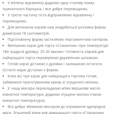
У в’ялену журавлину додаємо одну столову ложку
пшеничного борошна, і все добре перемішуємо.
У третю частину тіста відправляємо журавлину і
перемішуємо.
Для випікання коржів нам знадобиться роз’ємна форма
діаметром 18 сантиметрів.
Підготовлену форму застеляємо пергаментним папером.
Випікаємо коржі для торта «Стаканник» при температурі
180 градусів духовці: 25-30 хвилин. Готовність коржів для
найкращого торта перевіряємо дерев’яною шпажкою.
Готові коржі дістаємо з духовки і залишаємо остигати.
Остиглі коржі дістаємо з форми.
Коли всі три коржі для найкращого тортика готові,
займемося приготуванням крему зі згущеного молока.
У чашу міксера перекладаємо м’яке вершкове масло
кімнатної температури, додаємо згущене молоко (також
кімнатної температури).
Все добре збиваємо міксером до отримання однорідної
маси. Згущений крем для домашнього торта «Стаканник»