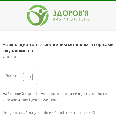
Skip
to
content
ЗДОРОВ'Я
Secondary
Navigation
Найкращий торт зі згущеним молоком: з горіхами
Menu
і журавлиною
➤
ТОРТИ
Зміст
Найкращий торт зі згущеним молоком виходить не тільки
красивим, але і дуже смачним.
Це один з найпопулярніших бісквітних тортів, який