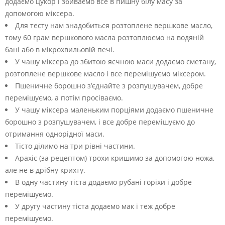
додаємо цукор і збиваємо все в пишну білу масу за
допомогою міксера.
Для тесту нам знадобиться розтоплене вершкове масло,
тому 60 грам вершкового масла розтоплюємо на водяній
бані або в мікрохвильовій печі.
У чашу міксера до збитою яєчною маси додаємо сметану,
розтоплене вершкове масло і все перемішуємо міксером.
Пшеничне борошно з’єднайте з розпушувачем, добре
перемішуємо, а потім просіваємо.
У чашу міксера маленьким порціями додаємо пшеничне
борошно з розпушувачем, і все добре перемішуємо до
отримання однорідної маси.
Тісто ділимо на три рівні частини.
Арахіс (за рецептом) трохи кришимо за допомогою ножа,
але не в дрібну крихту.
В одну частину тіста додаємо рубані горіхи і добре
перемішуємо.
У другу частину тіста додаємо мак і теж добре
перемішуємо.