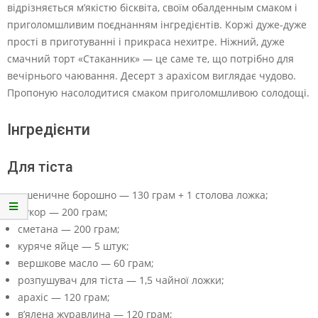
відрізняється м’якістю бісквіта, своїм обалденным смаком і
приголомшливим поєднанням інгредієнтів. Коржі дуже-дуже
прості в приготуванні і прикраса нехитре. Ніжний, дуже
смачний торт «Стаканник» — це саме те, що потрібно для
вечірнього чаювання. Десерт з арахісом виглядає чудово.
Пропоную насолодитися смаком приголомшливою солодощі.
Інгредієнти
Для тіста
пшеничне борошно — 130 грам + 1 столова ложка;
цукор — 200 грам;
сметана — 200 грам;
куряче яйце — 5 штук;
вершкове масло — 60 грам;
розпушувач для тіста — 1,5 чайної ложки;
арахіс — 120 грам;
в’ялена журавлина — 120 грам;