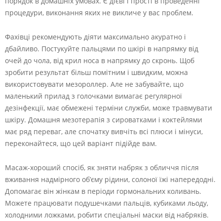
порядок в домашніх умовах. Є дієві і прості в проведенні
процедури, виконання яких не викличе у вас проблем.
Фахівці рекомендують діяти максимально акуратно і
дбайливо. Постукуйте пальцями по шкірі в напрямку від
очей до чола, від крил носа в напрямку до скронь. Щоб
зробити результат більш помітним і швидким, можна
використовувати мезороллер. Але не забувайте, що
маленький прилад з голочками вимагає регулярної
дезінфекції, має обмежені терміни служби, може травмувати
шкіру. Домашня мезотерапія з сироватками і коктейлями
має ряд переваг, але спочатку вивчіть всі плюси і мінуси,
переконайтеся, що цей варіант підійде вам.
Масаж-хороший спосіб, як зняти набряк з обличчя після
вживання надмірного об’єму рідини, солоної їжі напередодні.
Допомагає він жінкам в періоди гормональних коливань.
Можете працювати подушечками пальців, кубиками льоду,
холодними ложками, робити спеціальні маски від набряків.