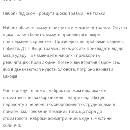
Набряк під оком і роздута щока: травми і не тільки
Набряк обличчя можуть викликати механічні травми. Опухла
щока сильно болить, можуть проявлятися шкірні
пошкодження, кровотечі. Призводять до проблеми падіння,
побиття, ДТП. Якщо травма легка, досить прикладати лід до
місця удару – це зменшить набряк і прискорить
реабілітацію. Коли людині погано, він втратив свідомість,
або відзначаються нудота, блювота, потрібно вживати
заходів.
Часто роздуття щоки і набряк під оком викликають
стоматологічні захворювання – наприклад, абсцес
пародонту з червоністю, хворобливістю, труднощами в
прийомі їжі. Головний показник того, що пора до
стоматолога: набряки асиметричний з однієї частини
обличчя.