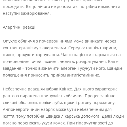
проходить. Якщо нічого не допомагає, потрібно виключити
наступні захворювання.
Алергічні реакції
Опухле обличчя з почервоніннями може виникати через
контакт організму з алергенами. Серед останніх-тварини,
пилок, продукти харчування. Часто пацієнти скаржаться на
почервоніння очей, чхання, нежить, роздратування. Ваше
завдання – точно визначити алерген і усунути його. Швидке
полегшення приносить прийом антигістамінних.
Небезпечна реакція-набряк Квінке. Для нього характерна
раптова виражена припухлість обличчя. Процес зачіпає
слизові оболонки, повіки, губи, щоки і ротову порожнину.
Ангіоневротичний набряк може бути небезпечним для
життя, тому потрібна швидка лікарська допомога. Деякі люди
погано переносять укуси комах. При гіперчутливості до