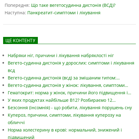
05-
Попередня:
Що таке вегетосудинна дистонія (ВСД)?
13
Наступна:
Панкреатит-симптоми і лікування
ЩЕ КОНТЕНТУ
Набряки ніг, причини і лікування набряклості ніг
Вегето-судинна дистонія у дорослих: симптоми і лікування
всд
Вегето-судинна дистонія (всд) за змішаним типом:…
Вегето-судинна дистонія у жінок: лікування, симптоми…
Гематокрит: норма у жінок, причини його підвищення і…
У яких продуктах найбільше B12? Розбираємо 12…
Безсоння (інсомнія) - що робити, лікування порушень сну
Купероз, причини, симптоми, лікування куперозу на
обличчі
Норма холестерину в крові: нормальний, знижений і
підвищений