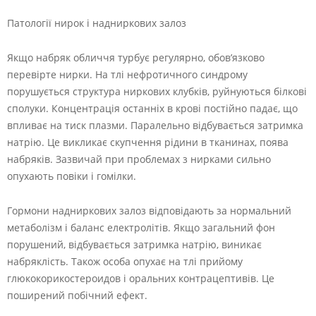
Патології нирок і надниркових залоз
Якщо набряк обличчя турбує регулярно, обов’язково
перевірте нирки. На тлі нефротичного синдрому
порушується структура ниркових клубків, руйнуються білкові
сполуки. Концентрація останніх в крові постійно падає, що
впливає на тиск плазми. Паралельно відбувається затримка
натрію. Це викликає скупчення рідини в тканинах, поява
набряків. Зазвичай при проблемах з нирками сильно
опухають повіки і гомілки.
Гормони надниркових залоз відповідають за нормальний
метаболізм і баланс електролітів. Якщо загальний фон
порушений, відбувається затримка натрію, виникає
набряклість. Також особа опухає на тлі прийому
глюкокорикостероидов і оральних контрацептивів. Це
поширений побічний ефект.