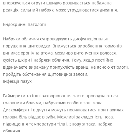
впорскується отрути швидко розвивається небажана
реакція, сильний набряк, може утруднюватися дихання.
Ендокринні патології
Набряки обличчя супроводжують дисфункціональні
порушення щитовидки. Знижується вироблення гормонів,
виникає хронічна втома, можливо витончення волосся,
сухість шкіри і набряки обличчя. Тому, якщо постійно
відзначаєте виражену припухлість вранці не ясною етіології,
пройдіть обстеження щитовидної залози.
Інфекції пазух
Гайморити та інші захворювання часто проводжаються
головними болями, набряками особи в зоні чола.
Дискомфортні відчуття можуть посилюватися при нахилах
голови, біль віддає в зуби. Можливі закладеність носа,
підвищення температури тіла і, знову ж таки, набряк
обличчя.