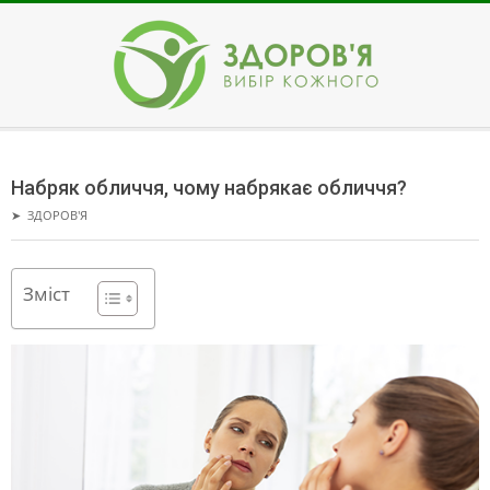
Skip
to
content
ЗДОРОВ'Я
Secondary
Navigation
Набряк обличчя, чому набрякає обличчя?
Menu
➤
ЗДОРОВ'Я
Зміст