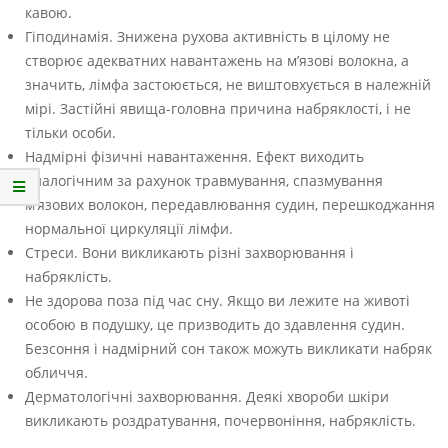
кавою.
Гіподинамія. Знижена рухова активність в цілому не
створює адекватних навантажень на м’язові волокна, а
значить, лімфа застоюється, не виштовхується в належній
мірі. Застійні явища-головна причина набряклості, і не
тільки особи.
Надмірні фізичні навантаження. Ефект виходить
аналогічним за рахунок травмування, спазмування
м’язових волокон, передавлювання судин, перешкоджання
нормальної циркуляції лімфи.
Стреси. Вони викликають різні захворювання і
набряклість.
Не здорова поза під час сну. Якщо ви лежите на животі
особою в подушку, це призводить до здавлення судин.
Безсоння і надмірний сон також можуть викликати набряк
обличчя.
Дерматологічні захворювання. Деякі хвороби шкіри
викликають роздратування, почервоніння, набряклість.