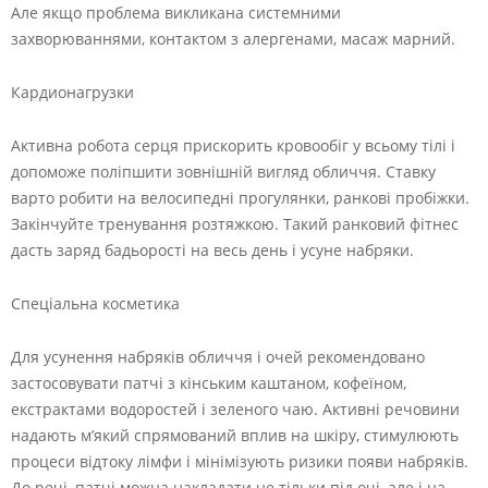
Але якщо проблема викликана системними
захворюваннями, контактом з алергенами, масаж марний.
Кардионагрузки
Активна робота серця прискорить кровообіг у всьому тілі і
допоможе поліпшити зовнішній вигляд обличчя. Ставку
варто робити на велосипедні прогулянки, ранкові пробіжки.
Закінчуйте тренування розтяжкою. Такий ранковий фітнес
дасть заряд бадьорості на весь день і усуне набряки.
Спеціальна косметика
Для усунення набряків обличчя і очей рекомендовано
застосовувати патчі з кінським каштаном, кофеїном,
екстрактами водоростей і зеленого чаю. Активні речовини
надають м’який спрямований вплив на шкіру, стимулюють
процеси відтоку лімфи і мінімізують ризики появи набряків.
До речі, патчі можна накладати не тільки під очі, але і на