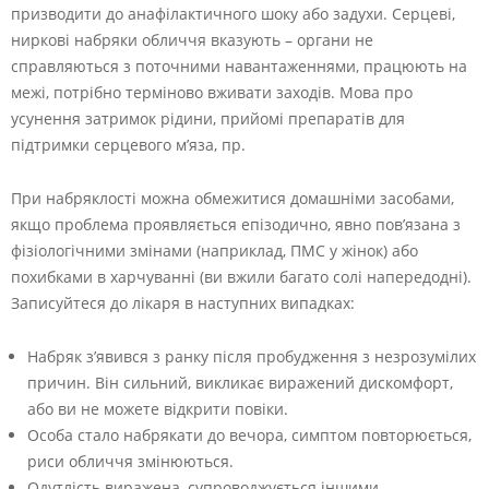
призводити до анафілактичного шоку або задухи. Серцеві,
ниркові набряки обличчя вказують – органи не
справляються з поточними навантаженнями, працюють на
межі, потрібно терміново вживати заходів. Мова про
усунення затримок рідини, прийомі препаратів для
підтримки серцевого м’яза, пр.
При набряклості можна обмежитися домашніми засобами,
якщо проблема проявляється епізодично, явно пов’язана з
фізіологічними змінами (наприклад, ПМС у жінок) або
похибками в харчуванні (ви вжили багато солі напередодні).
Записуйтеся до лікаря в наступних випадках:
Набряк з’явився з ранку після пробудження з незрозумілих
причин. Він сильний, викликає виражений дискомфорт,
або ви не можете відкрити повіки.
Особа стало набрякати до вечора, симптом повторюється,
риси обличчя змінюються.
Одутлість виражена, супроводжується іншими