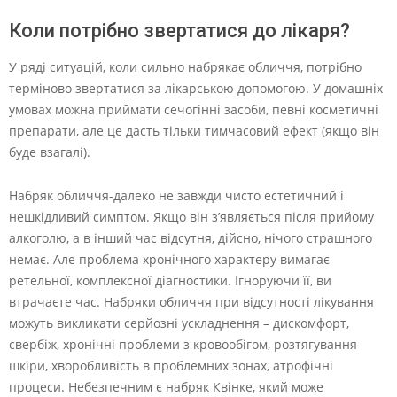
Коли потрібно звертатися до лікаря?
У ряді ситуацій, коли сильно набрякає обличчя, потрібно
терміново звертатися за лікарською допомогою. У домашніх
умовах можна приймати сечогінні засоби, певні косметичні
препарати, але це дасть тільки тимчасовий ефект (якщо він
буде взагалі).
Набряк обличчя-далеко не завжди чисто естетичний і
нешкідливий симптом. Якщо він з’являється після прийому
алкоголю, а в інший час відсутня, дійсно, нічого страшного
немає. Але проблема хронічного характеру вимагає
ретельної, комплексної діагностики. Ігноруючи її, ви
втрачаєте час. Набряки обличчя при відсутності лікування
можуть викликати серйозні ускладнення – дискомфорт,
свербіж, хронічні проблеми з кровообігом, розтягування
шкіри, хворобливість в проблемних зонах, атрофічні
процеси. Небезпечним є набряк Квінке, який може