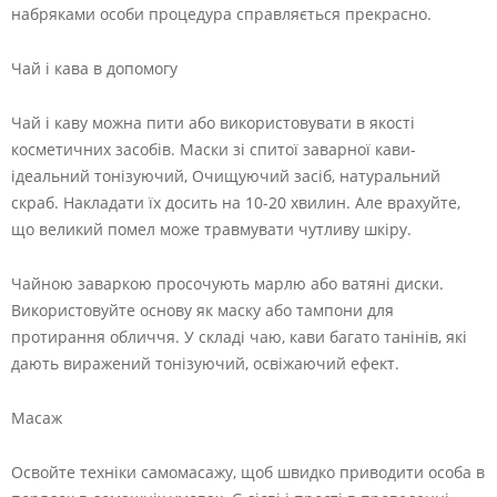
набряками особи процедура справляється прекрасно.
Чай і кава в допомогу
Чай і каву можна пити або використовувати в якості
косметичних засобів. Маски зі спитої заварної кави-
ідеальний тонізуючий, Очищуючий засіб, натуральний
скраб. Накладати їх досить на 10-20 хвилин. Але врахуйте,
що великий помел може травмувати чутливу шкіру.
Чайною заваркою просочують марлю або ватяні диски.
Використовуйте основу як маску або тампони для
протирання обличчя. У складі чаю, кави багато танінів, які
дають виражений тонізуючий, освіжаючий ефект.
Масаж
Освойте техніки самомасажу, щоб швидко приводити особа в