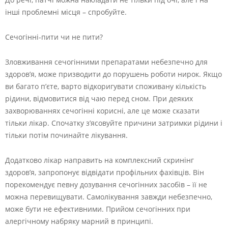
інші проблемні місця – спробуйте.
Сечогінні-пити чи не пити?
Зловживання сечогінними препаратами небезпечно для
здоров’я, може призводити до порушень роботи нирок. Якщо
ви багато п’єте, варто відкоригувати споживану кількість
рідини, відмовитися від чаю перед сном. При деяких
захворюваннях сечогінні корисні, але це може сказати
тільки лікар. Спочатку з’ясовуйте причини затримки рідини і
тільки потім починайте лікування.
Додатково лікар направить на комплексний скринінг
здоров’я, запропонує відвідати профільних фахівців. Він
порекомендує певну дозування сечогінних засобів – її не
можна перевищувати. Самолікування завжди небезпечно,
може бути не ефективними. Прийом сечогінних при
алергічному набряку марний в принципі.