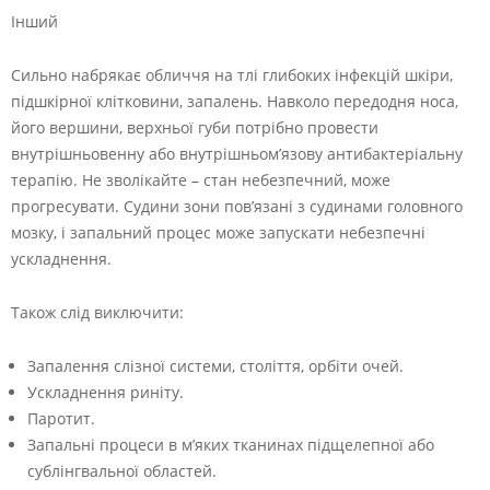
Інший
Сильно набрякає обличчя на тлі глибоких інфекцій шкіри,
підшкірної клітковини, запалень. Навколо передодня носа,
його вершини, верхньої губи потрібно провести
внутрішньовенну або внутрішньом’язову антибактеріальну
терапію. Не зволікайте – стан небезпечний, може
прогресувати. Судини зони пов’язані з судинами головного
мозку, і запальний процес може запускати небезпечні
ускладнення.
Також слід виключити:
Запалення слізної системи, століття, орбіти очей.
Ускладнення риніту.
Паротит.
Запальні процеси в м’яких тканинах підщелепної або
сублінгвальної областей.