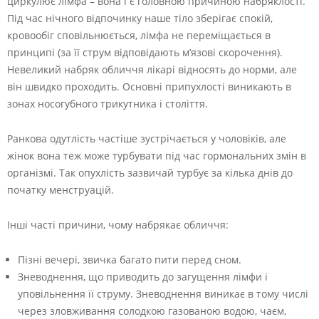
циркулює лімфа – вона і є головною причиною набряклості.
Під час нічного відпочинку наше тіло зберігає спокій,
кровообіг сповільнюється, лімфа не переміщається в
принципі (за її струм відповідають м’язові скорочення).
Невеликий набряк обличчя лікарі відносять до норми, але
він швидко проходить. Основні припухлості виникають в
зонах носогубного трикутника і століття.
Ранкова одутлість частіше зустрічається у чоловіків, але
жінок вона теж може турбувати під час гормональних змін в
організмі. Так опухлість зазвичай турбує за кілька днів до
початку менструацій.
Інші часті причини, чому набрякає обличчя:
Пізні вечері, звичка багато пити перед сном.
Зневоднення, що приводить до загущення лімфи і
уповільнення її струму. Зневоднення виникає в тому числі
через зловживання солодкою газованою водою, чаєм,