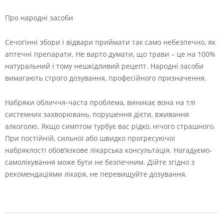
Про народні засоби
Сечогінні збори і відвари приймати так само небезпечно, як
аптечні препарати. Не варто думати, що трави – це на 100%
натуральний і тому нешкідливий рецепт. Народні засоби
вимагають строго дозування, професійного призначення.
Набряки обличчя-часта проблема, виникає вона на тлі
системних захворювань, порушення дієти, вживання
алкоголю. Якщо симптом турбує вас рідко, нічого страшного.
При постійній, сильної або швидко прогресуючої
набряклості обов’язкове лікарська консультація. Нагадуємо-
самолікування може бути не безпечним. Дійте згідно з
рекомендаціями лікаря, не перевищуйте дозування.
2024-