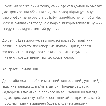
Помітний освіжаючий, тонізуючий ефект в домашніх умовах
дає протирання обличчя льодом. Холод підвищує тонус
м’язів, ефективно розганяє лімфу і запобігає появі набряків.
Можна вмиватися холодною водою, використовувати кубики
льоду, прикладати мокрий рушник.
До речі, лід заморожують з простої води або трав’яних
розчинів. Можете поекспериментувати. При куперозі
застосування льоду протипоказано. Якщо є сумніви і
питання, краще зверніться до косметолога.
Контрастні вмивання
Для особи можна робити місцевий контрастний душ – вийде
відмінна зарядка для м’язів, шкіри. Процедура дарує
бадьорість і позитивно впливає на ваш зовнішній вигляд,
надає профілактику набряклості. Звичайно, при вираженій
проблемі тільки вмивання буде мало, але з легкими