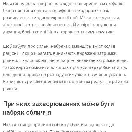
Негативну роль відіграє повсюдне поширення смартфонів.
Якщо постійно сидіти в телефоні в не здорової позі,
розвивається синдром екранної шиї. М’язи спазмуються,
лімфоток істотно сповільнюється. Ймовірні порушення
дихання, болі в спині і інша характерна симптоматика.
Щоб забути про сильні набряках, зменшіть вміст солі в
раціоні – якщо її багато, виникають виражені затримки
рідини. Надлишок натрію в раціоні викликає затримки води.
Також варто обмежити алкоголь-процеси переробки спирту,
виведення продуктів розпаду стимулюють сечовипускання.
Виникають ризики зневоднення, організм реагує затримкою
рідини.
При яких захворюваннях може бути
набряк обличчя
Названі вище причини набряку обличчя відносять до
найбільш поширених. Після їх усунення проблема