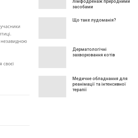
лімфодренаж природними
засобами
Що таке лудоманія?
у учасники
тиці.
и незавидною
Дерматологічні
захворювання котів
я своєї
Медичне обладнання для
реанімації та інтенсивної
терапії