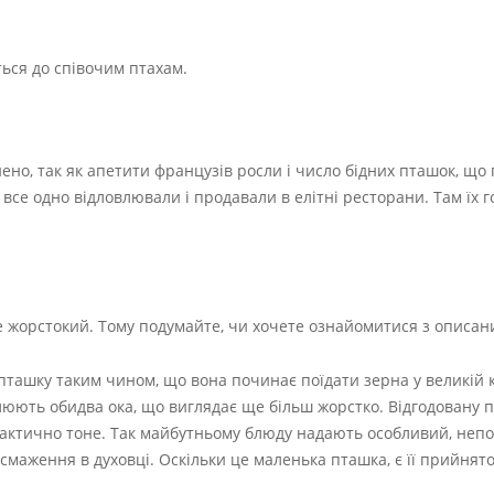
ться до співочим птахам.
нено, так як апетити французів росли і число бідних пташок, що
все одно відловлювали і продавали в елітні ресторани. Там їх 
е жорстокий. Тому подумайте, чи хочете ознайомитися з описа
ташку таким чином, що вона починає поїдати зерна у великій кі
люють обидва ока, що виглядає ще більш жорстко. Відгодовану 
 фактично тоне. Так майбутньому блюду надають особливий, неп
смаження в духовці. Оскільки це маленька пташка, є її прийнято