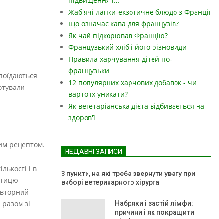
підвищення і…
Жаб'ячі лапки-екзотичне блюдо з Франції
Що означає кава для французів?
Як чай підкорював Францію?
Французький хліб і його різновиди
Правила харчування дітей по-
французьки
 поїдаються
12 популярних харчових добавок - чи
готували
варто їх уникати?
Як вегетаріанська дієта відбивається на
здоров'ї
ним рецептом.
НЕДАВНІ ЗАПИСИ
лькості і в
3 пункти, на які треба звернути увагу при
птицю
виборі ветеринарного хірурга
овторний
 разом зі
Набряки і застій лімфи:
причини і як покращити