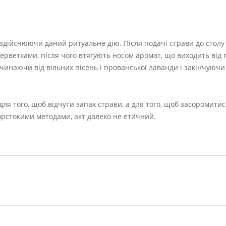
ь, здійснюючи даний ритуальне дію. Після подачі страви до стол
рветками, після чого втягують носом аромат, що виходить від п
очинаючи від вільних пісень і прованської лаванди і закінчуюч
я того, щоб відчути запах страви, а для того, щоб засоромитис
орстокими методами, акт далеко не етичний.