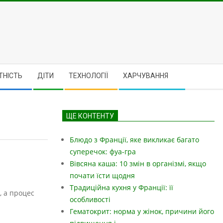
ТНІСТЬ
ДІТИ
ТЕХНОЛОГІЇ
ХАРЧУВАННЯ
ЩЕ КОНТЕНТУ
Блюдо з Франції, яке викликає багато
суперечок: фуа-гра
Вівсяна каша: 10 змін в організмі, якщо
почати їсти щодня
Традиційна кухня у Франції: її
, а процес
особливості
Гематокрит: норма у жінок, причини його