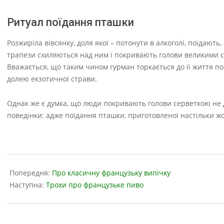
Ритуал поїдання пташки
Розжиріла вівсянку, доля якої – потонути в алкоголі, поїдают
трапези схиляються над ним і покривають голови великими се
Вважається, що таким чином гурман торкається до її життя п
долею екзотичної страви.
Однак же є думка, що люди покривають голови серветкою не дл
поведінки: адже поїдання пташки, приготовленої настільки ж
2023-
07-
Попередня:
Про класичну французьку випічку
08
Наступна:
Трохи про французьке пиво