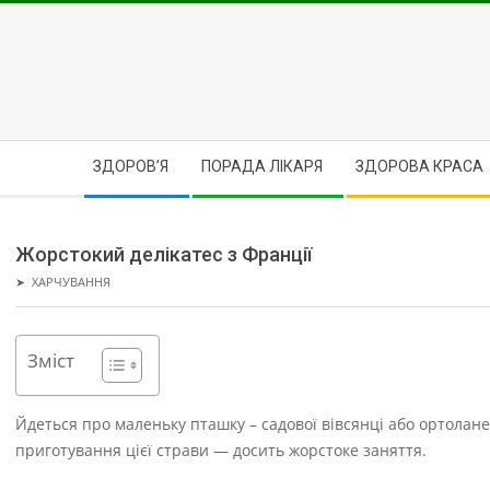
Skip
to
content
Secondary
ЗДОРОВ’Я
ПОРАДА ЛІКАРЯ
ЗДОРОВА КРАСА
Navigation
Menu
Жорстокий делікатес з Франції
➤
ХАРЧУВАННЯ
Зміст
Йдеться про маленьку пташку – садової вівсянці або ортолане
приготування цієї страви — досить жорстоке заняття.