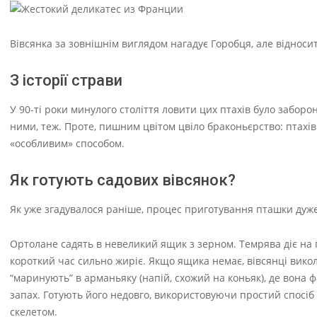
Вівсянка за зовнішнім виглядом нагадує Горобця, але відноси
З історії страви
У 90-ті роки минулого століття ловити цих птахів було заборо
ними, теж. Проте, пишним цвітом цвіло браконьєрство: птахів 
«особливим» способом.
Як готують садових вівсянок?
Як уже згадувалося раніше, процес приготування пташки дуж
Ортолане садять в невеликий ящик з зерном. Темрява діє на п
короткий час сильно жиріє. Якщо ящика немає, вівсянці вико
“маринують” в арманьяку (напій, схожий на коньяк), де вона
запах. Готують його недовго, використовуючи простий спосіб 
скелетом.