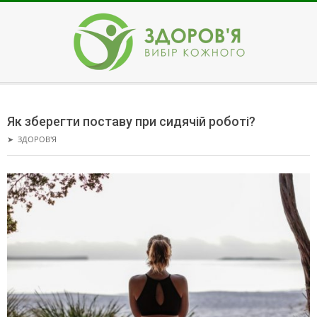
Skip
to
content
ЗДОРОВ'Я
Secondary
Navigation
Як зберегти поставу при сидячій роботі?
Menu
➤
ЗДОРОВ'Я