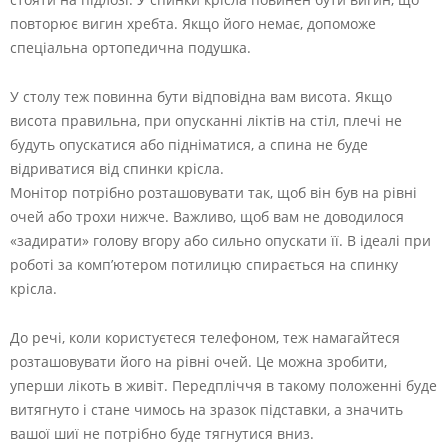
повторює вигин хребта. Якщо його немає, допоможе
спеціальна ортопедична подушка.
У столу теж повинна бути відповідна вам висота. Якщо
висота правильна, при опусканні ліктів на стіл, плечі не
будуть опускатися або підніматися, а спина не буде
відриватися від спинки крісла.
Монітор потрібно розташовувати так, щоб він був на рівні
очей або трохи нижче. Важливо, щоб вам не доводилося
«задирати» голову вгору або сильно опускати її. В ідеалі при
роботі за комп’ютером потилицю спирається на спинку
крісла.
До речі, коли користуєтеся телефоном, теж намагайтеся
розташовувати його на рівні очей. Це можна зробити,
уперши лікоть в живіт. Передпліччя в такому положенні буде
витягнуто і стане чимось на зразок підставки, а значить
вашої шиї не потрібно буде тягнутися вниз.