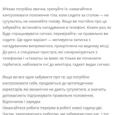
М’язам потрібна звичка, тренуйте їх: намагайтеся
контролювати положення тіла, коли сидите за столом — не
сутультесь, не нахиляйте голову. Якщо ви постійно про це
забувайте, встановіть нагадування в телефоні. Кожен раз, як
буде спрацьовувати сигнал, перевіряйте, чи правильно ви
сидите. Ще один варіант — мотивуюча записка з
нагадуванням випрямитися, прикріплена на видному місці.
До речі, є спеціальні пристрої, які синхронізуються з
телефоном і «стежать» за вами: як тільки ви починаєте
горбитися, наближати очі до монітора, гаджет видає сигнал.
Якщо ви все одно забуваєте про те, що потрібно
контролювати себе, придивіться до ортопедичних
коректорів, які механічно не дають сутулитися, а значить,
допомагають підтримувати правильне положення.
Відпочинок і зарядка
Намагайтеся робити перерви в роботі кожні годину-дві.
Часом, захоплюючись роботою, ми забуваємо про час. І тут