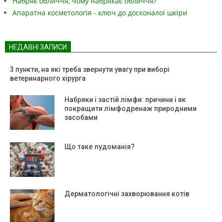
Набряк обличчя, чому набрякає обличчя?
Апаратна косметологія - ключ до досконалої шкіри
НЕДАВНІ ЗАПИСИ
3 пункти, на які треба звернути увагу при виборі
ветеринарного хірурга
Набряки і застій лімфи: причини і як
покращити лімфодренаж природними
засобами
Що таке лудоманія?
Дерматологічні захворювання котів