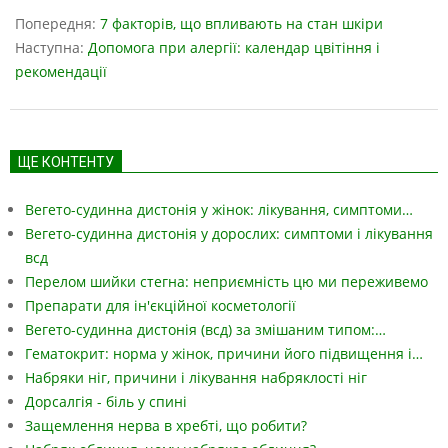
05-
Попередня:
7 факторів, що впливають на стан шкіри
13
Наступна:
Допомога при алергії: календар цвітіння і
рекомендації
ЩЕ КОНТЕНТУ
Вегето-судинна дистонія у жінок: лікування, симптоми…
Вегето-судинна дистонія у дорослих: симптоми і лікування
всд
Перелом шийки стегна: неприємність цю ми переживемо
Препарати для ін'єкційної косметології
Вегето-судинна дистонія (всд) за змішаним типом:…
Гематокрит: норма у жінок, причини його підвищення і…
Набряки ніг, причини і лікування набряклості ніг
Дорсалгія - біль у спині
Защемлення нерва в хребті, що робити?