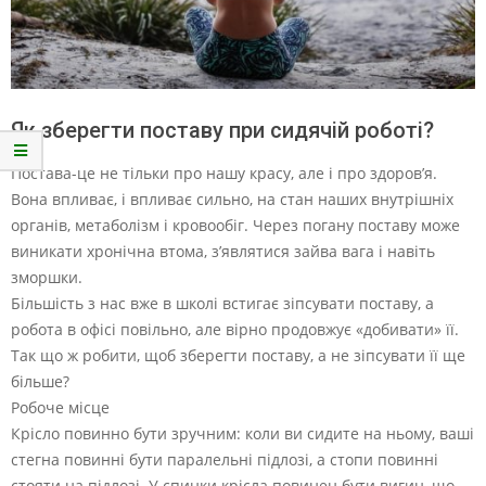
Як зберегти поставу при сидячій роботі?
Постава-це не тільки про нашу красу, але і про здоров’я.
Вона впливає, і впливає сильно, на стан наших внутрішніх
органів, метаболізм і кровообіг. Через погану поставу може
виникати хронічна втома, з’являтися зайва вага і навіть
зморшки.
Більшість з нас вже в школі встигає зіпсувати поставу, а
робота в офісі повільно, але вірно продовжує «добивати» її.
Так що ж робити, щоб зберегти поставу, а не зіпсувати її ще
більше?
Робоче місце
Крісло повинно бути зручним: коли ви сидите на ньому, ваші
стегна повинні бути паралельні підлозі, а стопи повинні
стояти на підлозі. У спинки крісла повинен бути вигин, що