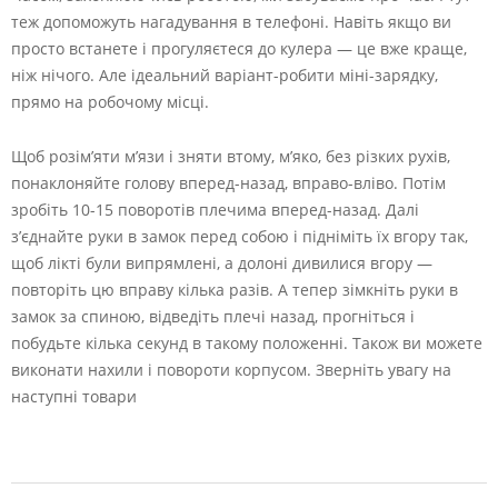
теж допоможуть нагадування в телефоні. Навіть якщо ви
просто встанете і прогуляєтеся до кулера — це вже краще,
ніж нічого. Але ідеальний варіант-робити міні-зарядку,
прямо на робочому місці.
Щоб розім’яти м’язи і зняти втому, м’яко, без різких рухів,
понаклоняйте голову вперед-назад, вправо-вліво. Потім
зробіть 10-15 поворотів плечима вперед-назад. Далі
з’єднайте руки в замок перед собою і підніміть їх вгору так,
щоб лікті були випрямлені, а долоні дивилися вгору —
повторіть цю вправу кілька разів. А тепер зімкніть руки в
замок за спиною, відведіть плечі назад, прогніться і
побудьте кілька секунд в такому положенні. Також ви можете
виконати нахили і повороти корпусом. Зверніть увагу на
наступні товари
2024-