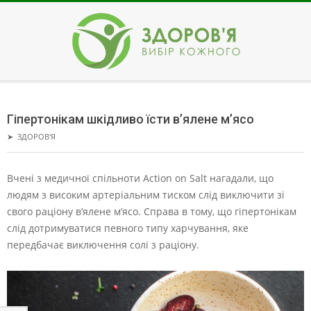
Skip
to
content
ЗДОРОВ'Я
Secondary
Navigation
Гіпертонікам шкідливо їсти в’ялене м’ясо
Menu
➤
ЗДОРОВ'Я
Вчені з медичної спільноти Action on Salt нагадали, що
людям з високим артеріальним тиском слід виключити зі
свого раціону в’ялене м’ясо. Справа в тому, що гіпертонікам
слід дотримуватися певного типу харчування, яке
передбачає виключення солі з раціону.