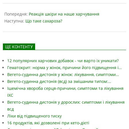
2023-
05-
Попередня:
Реакція шкіри на наше харчування
18
Наступна:
Що таке сахароза?
ЩЕ КОНТЕНТУ
12 популярних харчових добавок - чи варто їх уникати?
Гематокрит: норма у жінок, причини його підвищення і…
Вегето-судинна дистонія у жінок: лікування, симптоми…
Вегето-судинна дистонія (всд) за змішаним типом:…
Ішемічна хвороба серця-причини, симптоми та лікування
ІХС
Вегето-судинна дистонія у дорослих: симптоми і лікування
всд
Ліки від підвищеного тиску
16 продуктів, які дозволені при кето-дієті