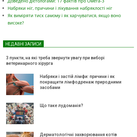
Доведено дієтологами: 17 фактів про Омега-3
Набряки ніг, причини і лікування набряклості ніг
Як виміряти тиск самому і як харчуватися, якщо воно
високе?
НЕДАВНІ ЗАПИСИ
3 пункти, на які треба звернути увагу при виборі
ветеринарного хірурга
Набряки і застій лімфи: причини і як
покращити лімфодренаж природними
засобами
Що таке лудоманія?
Дерматологічні захворювання котів