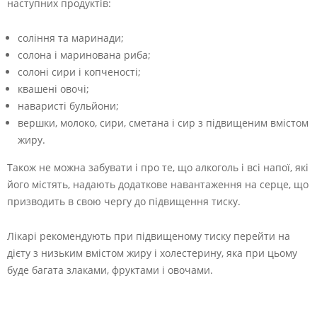
наступних продуктів:
соління та маринади;
солона і маринована риба;
солоні сири і копченості;
квашені овочі;
наваристі бульйони;
вершки, молоко, сири, сметана і сир з підвищеним вмістом
жиру.
Також не можна забувати і про те, що алкоголь і всі напої, які
його містять, надають додаткове навантаження на серце, що
призводить в свою чергу до підвищення тиску.
Лікарі рекомендують при підвищеному тиску перейти на
дієту з низьким вмістом жиру і холестерину, яка при цьому
буде багата злаками, фруктами і овочами.