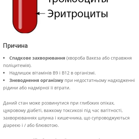
Причина
Спадкове захворювання
(хвороба Вакеза або справжня
поліцитемія).
Надлишок вітамінів В9 і В12 в організмі.
Зневоднення організму
при недостатньому надходженні
рідини або надмірної її втрати.
Даний стан може розвинутися при глибоких опіках,
цукровому діабеті, важкому токсикозі під час вагітності,
захворюваннях шлунка і кишечника, що супроводжуються
діареєю і / або блювотою.