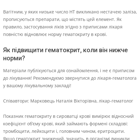
Вагітним, у яких низьке число HT викликано нестачею заліза,
прописуються препарати, що містять цей елемент. Як
правило, застосування ліків згідно з приписами лікаря
повністю відновлює норму гематокриту в крові.
Як підвищити гематокрит, коли він нижче
норми?
Матеріали публікуються для ознайомлення, і не є приписом
до лікування! Рекомендуємо звернутися до лікаря-гематолога
у вашому лікувальному закладі!
Співавтори: Марковець Наталія Вікторівна, лікар-гематолог
Показник гематокриту в сироватці крові вимірює відносний
коефіцієнт об’єму крові, який займають формені складові:
тромбоцити, лейкоцити і, головним чином, еритроцити.
Якщо гематокрит знижений, значить, в організмі виникли