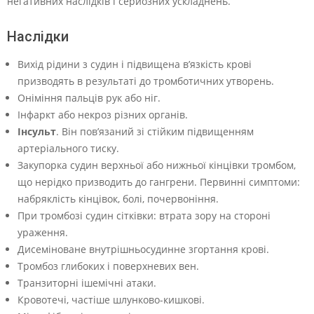
негативних наслідків і серйозних ускладнень.
Наслідки
Вихід рідини з судин і підвищена в’язкість крові
призводять в результаті до тромботичних утворень.
Оніміння пальців рук або ніг.
Інфаркт або некроз різних органів.
Інсульт
. Він пов’язаний зі стійким підвищенням
артеріального тиску.
Закупорка судин верхньої або нижньої кінцівки тромбом,
що нерідко призводить до гангрени. Первинні симптоми:
набряклість кінцівок, болі, почервоніння.
При тромбозі судин сітківки: втрата зору на стороні
ураження.
Дисеміноване внутрішньосудинне згортання крові.
Тромбоз глибоких і поверхневих вен.
Транзиторні ішемічні атаки.
Кровотечі, частіше шлунково-кишкові.