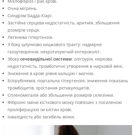
Мієлофіброз і рак крові.
Очна мігрень.
Синдром Бадда-Кіарі.
Застійна серцева недостатність, аритмія, збільшення
розмірів серця.
Легенева гіпертензія.
З боку шлунково-кишкового тракту: надмірне
газоутворення, некротизуючий ентероколіт.
Збоку
сечовидільної системи
: олігоурія, ниркова
недостатність, тромботичні утворення в нирковій вені.
Зниження в крові рівня кальцію і магнію.
Білірубінемія, портальна гіпертензія, зниження показань
тромбоцитів, зростання ретикулоцитів.
Спленомегалія або збільшення розмірів селезінки.
Фіброзні зміни кісткового мозку пов’язані з посиленою
проліферацією їм клітин крові.
Інвалідність або загибель жінки.