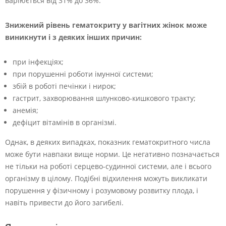
варіюється від 31% до 36%.
Знижений рівень гематокриту у вагітних жінок може
виникнути і з деяких інших причин:
при інфекціях;
при порушенні роботи імунної системи;
збій в роботі печінки і нирок;
гастрит, захворювання шлунково-кишкового тракту;
анемія;
дефіцит вітамінів в організмі.
Однак, в деяких випадках, показник гематокритного числа
може бути навпаки вище норми. Це негативно позначається
не тільки на роботі серцево-судинної системи, але і всього
організму в цілому. Подібні відхилення можуть викликати
порушення у фізичному і розумовому розвитку плода, і
навіть привести до його загибелі.