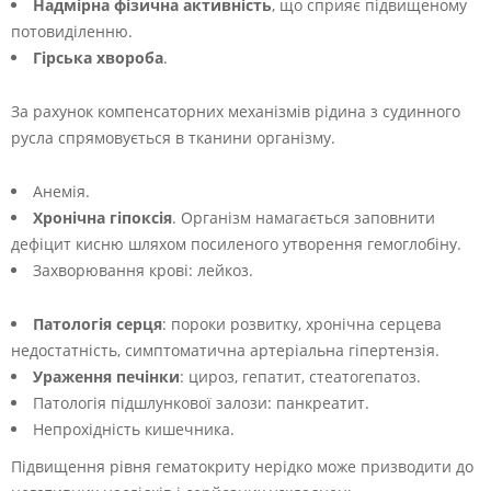
Надмірна фізична активність
, що сприяє підвищеному
потовиділенню.
Гірська хвороба
.
За рахунок компенсаторних механізмів рідина з судинного
русла спрямовується в тканини організму.
Анемія.
Хронічна гіпоксія
. Організм намагається заповнити
дефіцит кисню шляхом посиленого утворення гемоглобіну.
Захворювання крові: лейкоз.
Патологія серця
: пороки розвитку, хронічна серцева
недостатність, симптоматична артеріальна гіпертензія.
Ураження печінки
: цироз, гепатит, стеатогепатоз.
Патологія підшлункової залози: панкреатит.
Непрохідність кишечника.
Підвищення рівня гематокриту нерідко може призводити до