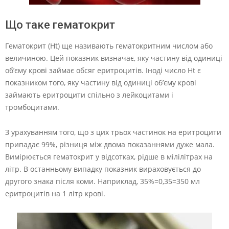
Що таке гематокрит
Гематокрит (Ht) ще називають гематокритним числом або
величиною. Цей показник визначає, яку частину від одиниці
об’єму крові займає обсяг еритроцитів. Іноді число Ht є
показником того, яку частину від одиниці об’єму крові
займають еритроцити спільно з лейкоцитами і
тромбоцитами.
З урахуванням того, що з цих трьох частинок на еритроцити
припадає 99%, різниця між двома показаннями дуже мала.
Вимірюється гематокрит у відсотках, рідше в мілілітрах на
літр. В останньому випадку показник вираховується до
другого знака після коми. Наприклад, 35%=0,35=350 мл
еритроцитів на 1 літр крові.