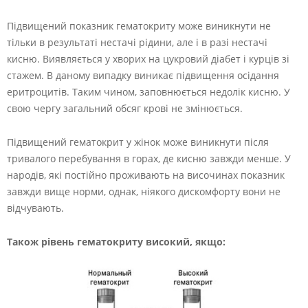
Підвищений показник гематокриту може виникнути не
тільки в результаті нестачі рідини, але і в разі нестачі
кисню. Виявляється у хворих на цукровий діабет і курців зі
стажем. В даному випадку виникає підвищення осідання
еритроцитів. Таким чином, заповнюється недолік кисню. У
свою чергу загальний обсяг крові не змінюється.
Підвищений гематокрит у жінок може виникнути після
тривалого перебування в горах, де кисню завжди менше. У
народів, які постійно проживають на височинах показник
завжди вище норми, однак, ніякого дискомфорту вони не
відчувають.
Також рівень гематокриту високий, якщо: