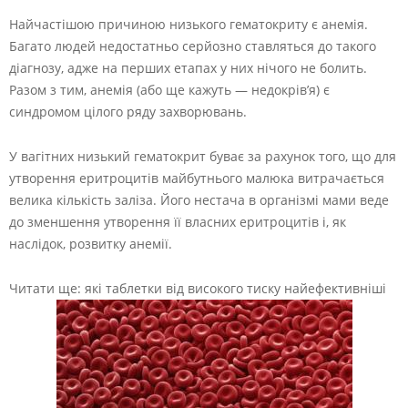
Найчастішою причиною низького гематокриту є анемія.
Багато людей недостатньо серйозно ставляться до такого
діагнозу, адже на перших етапах у них нічого не болить.
Разом з тим, анемія (або ще кажуть — недокрів’я) є
синдромом цілого ряду захворювань.
У вагітних низький гематокрит буває за рахунок того, що для
утворення еритроцитів майбутнього малюка витрачається
велика кількість заліза. Його нестача в організмі мами веде
до зменшення утворення її власних еритроцитів і, як
наслідок, розвитку анемії.
Читати ще: які таблетки від високого тиску найефективніші