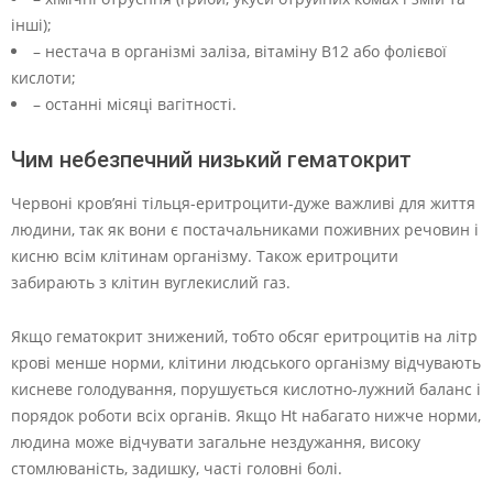
інші);
– нестача в організмі заліза, вітаміну В12 або фолієвої
кислоти;
– останні місяці вагітності.
Чим небезпечний низький гематокрит
Червоні кров’яні тільця-еритроцити-дуже важливі для життя
людини, так як вони є постачальниками поживних речовин і
кисню всім клітинам організму. Також еритроцити
забирають з клітин вуглекислий газ.
Якщо гематокрит знижений, тобто обсяг еритроцитів на літр
крові менше норми, клітини людського організму відчувають
кисневе голодування, порушується кислотно-лужний баланс і
порядок роботи всіх органів. Якщо Ht набагато нижче норми,
людина може відчувати загальне нездужання, високу
стомлюваність, задишку, часті головні болі.