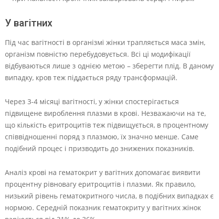
У вагітних
Під час вагітності в організмі жінки трапляється маса змін,
організм повністю перебудовується. Всі ці модифікації
відбуваються лише з однією метою – зберегти плід. В даному
випадку, кров теж піддається ряду трансформацій.
Через 3-4 місяці вагітності, у жінки спостерігається
підвищене вироблення плазми в крові. Незважаючи на те,
що кількість еритроцитів теж підвищується, в процентному
співвідношенні поряд з плазмою, їх значно менше. Саме
подібний процес і призводить до знижених показників.
Аналіз крові на гематокрит у вагітних допомагає виявити
процентну рівновагу еритроцитів і плазми. Як правило,
низький рівень гематокритного числа, в подібних випадках є
нормою. Середній показник гематокриту у вагітних жінок