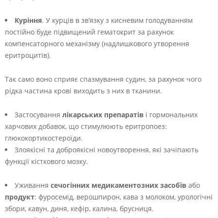
Куріння
. У курців в зв’язку з кисневим голодуванням
постійно буде підвищений гематокрит за рахунок
компенсаторного механізму (надлишкового утворення
еритроцитів).
Так само воно сприяє спазмування судин, за рахунок чого
рідка частина крові виходить з них в тканини.
Застосування
лікарських препаратів
і гормональних
харчових добавок, що стимулюють еритропоез:
глюкокортикостероїди.
Злоякісні та доброякісні новоутворення, які зачіпають
функції кісткового мозку.
Уживання
сечогінних медикаментозних засобів
або
продукт
: фуросемід, верошпирон, кава з молоком, урологічні
збори, кавун, диня, кефір, калина, брусниця.