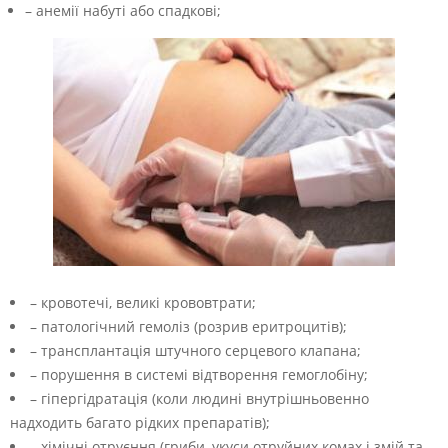
– анемії набуті або спадкові;
– кровотечі, великі крововтрати;
– патологічний гемоліз (розрив еритроцитів);
– трансплантація штучного серцевого клапана;
– порушення в системі відтворення гемоглобіну;
– гіпергідратація (коли людині внутрішньовенно
надходить багато рідких препаратів);
– хімічні отруєння (гриби, укуси отруйних комах і змій та