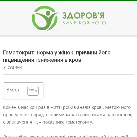
Skip
to
content
ЗДОРОВ'Я
Secondary
Navigation
Гематокрит: норма у жінок, причини його
Menu
підвищення і зниження в крові
➤
CУДИНИ
Зміст
Кожен з нас хоч раз в житті робив аналіз крові. Метою його
проведення, поряд з іншими характеристиками нашої крові,
є визначення Ht – показника гематокриту.
Дуже добре, якщо він в нормі, тому що і високий, і низький