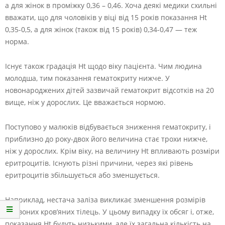
а для жінок в проміжку 0,36 – 0,46. Хоча деякі медики схильні
вважати, що для чоловіків у віці від 15 років показання Ht
0,35-0,5, а для жінок (також від 15 років) 0,34-0,47 — теж
норма.
Існує також градація Ht щодо віку пацієнта. Чим людина
молодша, тим показання гематокриту нижче. У
новонароджених дітей зазвичай гематокрит відсотків на 20
вище, ніж у дорослих. Це вважається нормою.
Поступово у малюків відбувається зниження гематокриту, і
приблизно до року-двох його величина стає трохи нижче,
ніж у дорослих. Крім віку, на величину Ht впливають розміри
еритроцитів. Існують різні причини, через які рівень
еритроцитів збільшується або зменшується.
Наприклад, нестача заліза викликає зменшення розмірів
червоних кров’яних тілець. У цьому випадку їх обсяг і, отже,
показання Ht будуть низькими, але їх загальна кількість на