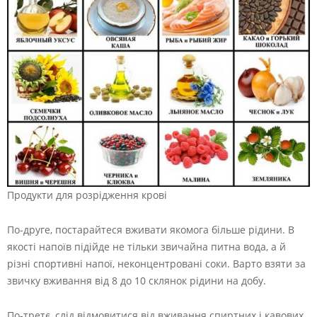
Продукти для розрідження крові
По-друге, постарайтеся вживати якомога більше рідини. В
якості напоїв підійде не тільки звичайна питна вода, а й
різні спортивні напої, неконцентровані соки. Варто взяти за
звичку вживання від 8 до 10 склянок рідини на добу.
По-третє, слід відмовитися від вживання спиртних і кавових