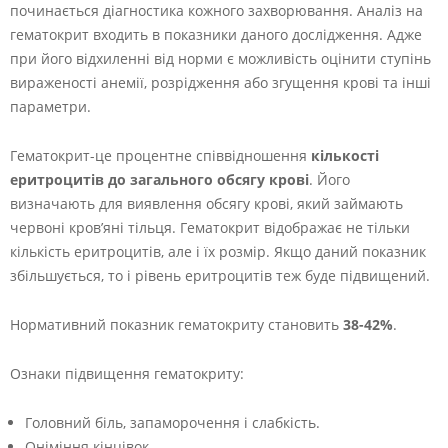
починається діагностика кожного захворювання. Аналіз на
гематокрит входить в показники даного дослідження. Адже
при його відхиленні від норми є можливість оцінити ступінь
вираженості анемії, розрідження або згущення крові та інші
параметри.
Гематокрит-це процентне співвідношення
кількості
еритроцитів до загального обсягу крові
. Його
визначають для виявлення обсягу крові, який займають
червоні кров’яні тільця. Гематокрит відображає не тільки
кількість еритроцитів, але і їх розмір. Якщо даний показник
збільшується, то і рівень еритроцитів теж буде підвищений.
Нормативний показник гематокриту становить
38-42%
.
Ознаки підвищення гематокриту:
Головний біль, запаморочення і слабкість.
Оніміння кінцівок.