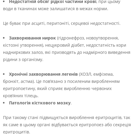
Недостатній обсяг рідкої частини крові
, при цьому
води в тканинах може залишатися в межах норми.
Це буває при асциті, перитоніті, серцевої недостатності.
Захворювання нирок
(гідронефроз, новоутворення,
кістозні утворення), нецукровий діабет, недостатність кори
надниркових залоз, які призводять до надмірного виведення
рідини з організму.
Хронічні захворювання легенів
(ХОЗЛ, емфізема,
бронхіт, астма). Це пов’язано з посиленим виробленням
еритропоетину, який сприяє виробленню червоних
кров’яних тілець.
Патологія кісткового мозку
.
При такому стані підвищується вироблення еритроцитів, так
як саме в цьому органі відбувається еритропоез або секреція
еритроцитів.