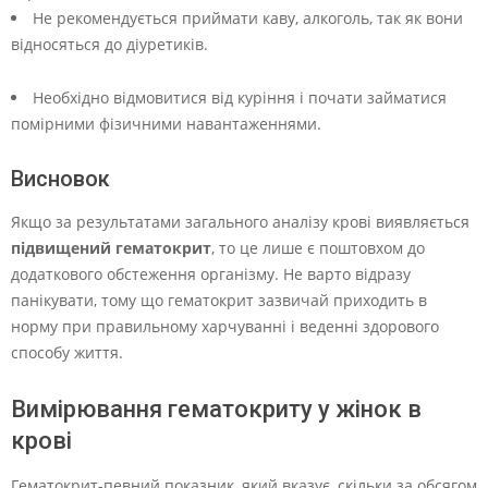
Не рекомендується приймати каву, алкоголь, так як вони
відносяться до діуретиків.
Необхідно відмовитися від куріння і почати займатися
помірними фізичними навантаженнями.
Висновок
Якщо за результатами загального аналізу крові виявляється
підвищений гематокрит
, то це лише є поштовхом до
додаткового обстеження організму. Не варто відразу
панікувати, тому що гематокрит зазвичай приходить в
норму при правильному харчуванні і веденні здорового
способу життя.
Вимірювання гематокриту у жінок в
крові
Гематокрит-певний показник, який вказує, скільки за обсягом