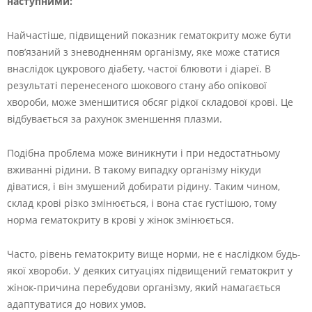
наступними:
Найчастіше, підвищений показник гематокриту може бути
пов’язаний з зневодненням організму, яке може статися
внаслідок цукрового діабету, частої блювоти і діареї. В
результаті перенесеного шокового стану або опікової
хвороби, може зменшитися обсяг рідкої складової крові. Це
відбувається за рахунок зменшення плазми.
Подібна проблема може виникнути і при недостатньому
вживанні рідини. В такому випадку організму нікуди
діватися, і він змушений добирати рідину. Таким чином,
склад крові різко змінюється, і вона стає густішою, тому
норма гематокриту в крові у жінок змінюється.
Часто, рівень гематокриту вище норми, не є наслідком будь-
якої хвороби. У деяких ситуаціях підвищений гематокрит у
жінок-причина перебудови організму, який намагається
адаптуватися до нових умов.