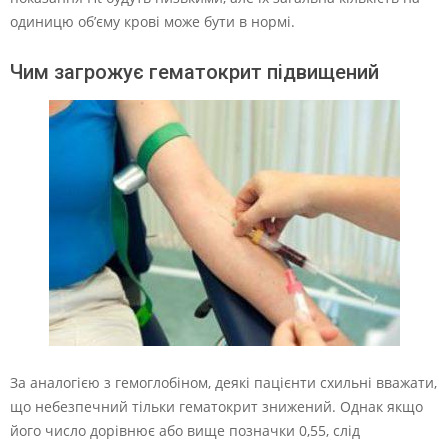
одиницю об’єму крові може бути в нормі.
Чим загрожує гематокрит підвищений
За аналогією з гемоглобіном, деякі пацієнти схильні вважати,
що небезпечний тільки гематокрит знижений. Однак якщо
його число дорівнює або вище позначки 0,55, слід