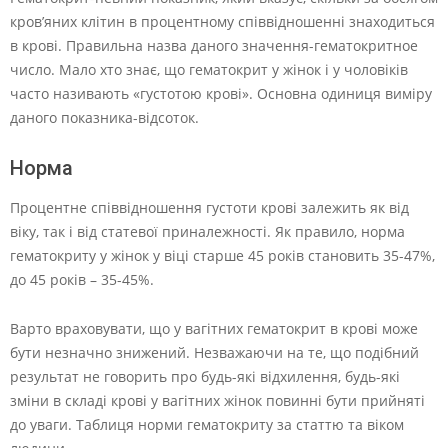
кров’яних клітин в процентному співвідношенні знаходиться
в крові. Правильна назва даного значення-гематокритное
число. Мало хто знає, що гематокрит у жінок і у чоловіків
часто називають «густотою крові». Основна одиниця виміру
даного показника-відсоток.
Норма
Процентне співвідношення густоти крові залежить як від
віку, так і від статевої приналежності. Як правило, норма
гематокриту у жінок у віці старше 45 років становить 35-47%,
до 45 років – 35-45%.
Варто враховувати, що у вагітних гематокрит в крові може
бути незначно знижений. Незважаючи на те, що подібний
результат не говорить про будь-які відхилення, будь-які
зміни в складі крові у вагітних жінок повинні бути прийняті
до уваги. Таблиця норми гематокриту за статтю та віком