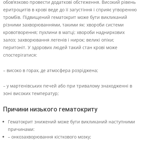
обов’язково провести додаткові обстеження. Високий рівень
еритроцитів в крові веде до її загустіння і сприяє утворенню
тромбів. Підвищений гематокрит може бути викликаний
різними захворюваннями, такими як: хвороби системи
кровотворення; пухлини в матці; хвороби надниркових
залоз; захворювання легенів і нирок; великі опіки;
перитоніт. У здорових людей такий стан крові може
спостерігатися:
– високо в горах, де атмосфера розріджена;
– у мартенівських печей або при тривалому знаходженні в
зоні високих температур;
Причини низького гематокриту
Гематокрит знижений може бути викликаний наступними
причинами:
– онкозахворювання кісткового мозку;